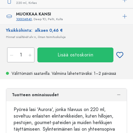
220 ml,
Kirkas
MUOKKAA KANSI
100034840
, Deep TO, Pelti, Kulta
Yksikköhinta:
alkaen 0,46 €
Hinnat sisältävät alv:n, ilman toimituskuluja
Lisää ostoskoriin
Välittömästi saatavilla.
Valmiina lähetettäväksi
: 1–2 päivässä
Tuotteen ominaisuudet
Pyöreä lasi 'Aurora', jonka tilavuus on 220 ml,
soveltuu erilaisten elintarvikkeiden, kuten hillojen,
pestojen, gourmet-pateiden ja muiden herkkujen
täyttämiseen. Sylinterimäinen lasi on yhteensopiva