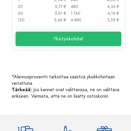
 €
20
5,77 €
480
4,34 €
 €
60
5,61 €
1.740
4,16 €
 €
120
5,46 €
6.880
3,59 €
Yksityiskohdat
*Alennusprosentti tarkoittaa säästöä yksikköhintaan
verrattuna.
Tärkeää:
Jos kannet ovat valittavissa, ne on valittava
erikseen. Varmista, että ne on lisätty ostoskoriin.