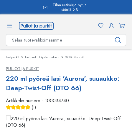
Tilaa uutiskirje nyt ja
äsisältöön
säästä 5 €
Lasipurkit
Lasipurkit käytön mukaan
Säilöntäpurkit
PULLOT JA PURKIT
220 ml pyöreä lasi 'Aurora', suuaukko:
Deep-Twist-Off (DTO 66)
Artikkelin numero :
100034740
(1)
Keskimääräinen arvosana 5 5 tähdestä