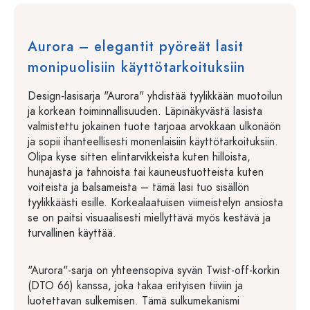
Aurora – elegantit pyöreät lasit
monipuolisiin käyttötarkoituksiin
Design-lasisarja "Aurora" yhdistää tyylikkään muotoilun
ja korkean toiminnallisuuden. Läpinäkyvästä lasista
valmistettu jokainen tuote tarjoaa arvokkaan ulkonäön
ja sopii ihanteellisesti monenlaisiin käyttötarkoituksiin.
Olipa kyse sitten elintarvikkeista kuten hilloista,
hunajasta ja tahnoista tai kauneustuotteista kuten
voiteista ja balsameista – tämä lasi tuo sisällön
tyylikkäästi esille. Korkealaatuisen viimeistelyn ansiosta
se on paitsi visuaalisesti miellyttävä myös kestävä ja
turvallinen käyttää.
"Aurora"-sarja on yhteensopiva syvän Twist-off-korkin
(DTO 66) kanssa, joka takaa erityisen tiiviin ja
luotettavan sulkemisen. Tämä sulkumekanismi