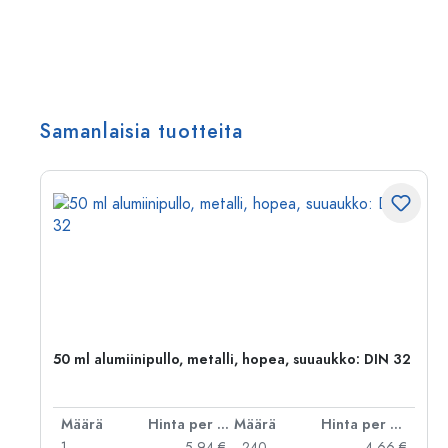
Samanlaisia tuotteita
,
50 ml alumiinipullo, metalli, hopea, suuaukko: DIN 32
er kpl
Määrä
Hinta per kpl
Määrä
Hinta per kpl
 €
1
5,94 €
240
4,66 €