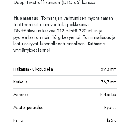
Deep-Twist-off-kansien (DTO 66) kanssa.
Huomautus
: Toimittajan vaihtumisen myötä tämän
tuotteen mittoihin voi tulla poikkeamia.
Täyttötilavuus kasvaa 212 ml:stä 220 ml:iin ja
pyöreä lasi on noin 16 g kevyempi. Toiminnallisuus ja
laatu säilyvät luonnollisesti ennallaan. Kiitämme
ymmärryksestänne!
Halkaisija - ulkopuolella
69,3
mm
Korkeus
76,7
mm
Materiaali
Kirkas lasi
Muoto- perusalue
Pyöreä
Paino
126
g