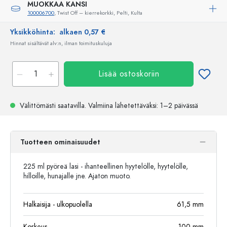
MUOKKAA KANSI
100006700
, Twist Off – kierrekorkki, Pelti, Kulta
Yksikköhinta:
alkaen 0,57 €
Hinnat sisältävät alv:n, ilman toimituskuluja
Lisää ostoskoriin
Välittömästi saatavilla.
Valmiina lähetettäväksi
: 1–2 päivässä
Tuotteen ominaisuudet
225 ml pyöreä lasi - ihanteellinen hyytelölle, hyytelölle,
hilloille, hunajalle jne. Ajaton muoto.
Halkaisija - ulkopuolella
61,5
mm
Korkeus
100
mm