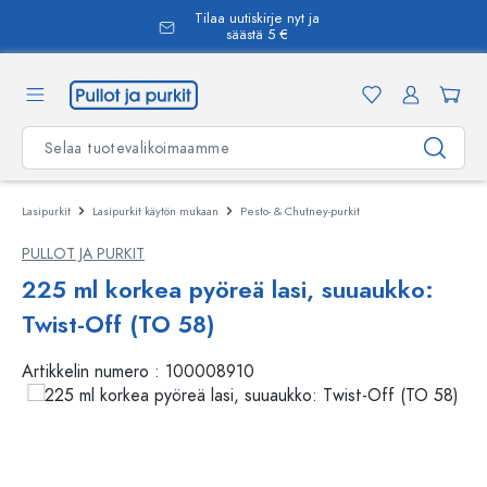
Tilaa uutiskirje nyt ja
äsisältöön
säästä 5 €
Lasipurkit
Lasipurkit käytön mukaan
Pesto- & Chutney-purkit
PULLOT JA PURKIT
225 ml korkea pyöreä lasi, suuaukko:
Twist-Off (TO 58)
Artikkelin numero :
100008910