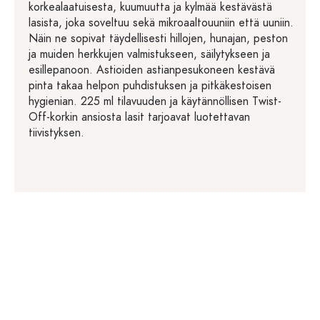
korkealaatuisesta, kuumuutta ja kylmää kestävästä
lasista, joka soveltuu sekä mikroaaltouuniin että uuniin.
Näin ne sopivat täydellisesti hillojen, hunajan, peston
ja muiden herkkujen valmistukseen, säilytykseen ja
esillepanoon. Astioiden astianpesukoneen kestävä
pinta takaa helpon puhdistuksen ja pitkäkestoisen
hygienian. 225 ml tilavuuden ja käytännöllisen Twist-
Off-korkin ansiosta lasit tarjoavat luotettavan
tiivistyksen.