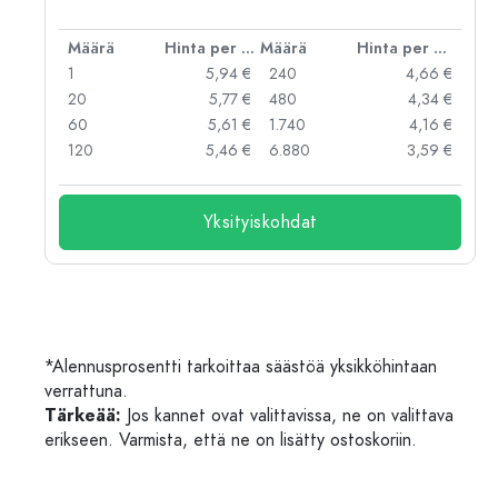
er kpl
Määrä
Hinta per kpl
Määrä
Hinta per kpl
 €
1
5,94 €
240
4,66 €
 €
20
5,77 €
480
4,34 €
 €
60
5,61 €
1.740
4,16 €
 €
120
5,46 €
6.880
3,59 €
Yksityiskohdat
*Alennusprosentti tarkoittaa säästöä yksikköhintaan
verrattuna.
Tärkeää:
Jos kannet ovat valittavissa, ne on valittava
erikseen. Varmista, että ne on lisätty ostoskoriin.