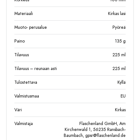
Materiaali
Kirkas lasi
Muoto- perusalue
Pyöreä
Paino
135
g
Tilavuus
225
ml
Tilavuus – reunaan asti
225
ml
Tulostettava
Kyllä
Valmistusmaa
EU
Väri
Kirkas
Valmistaja
Flaschenland GmbH, Am
Kirchenwald 1, 56235 Ransbach-
Baumbach,
gpsr@flaschenland.de