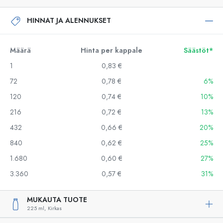
HINNAT JA ALENNUKSET
Määrä
Hinta per kappale
Säästöt*
1
0,83 €
72
0,78 €
6%
120
0,74 €
10%
216
0,72 €
13%
432
0,66 €
20%
840
0,62 €
25%
1.680
0,60 €
27%
3.360
0,57 €
31%
MUKAUTA TUOTE
225 ml,
Kirkas