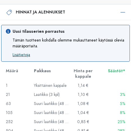
HINNAT JA ALENNUKSET
Uusi tilauserien porrastus
Tämän tuotteen kohdalla olemme mukauttaneet käytössä olevia
määräportaita.
Lisätietoja
Määrä
Pakkaus
Hinta per
Säästöt*
kappale
1
Yksittäinen kappale
1,14 €
21
Laatikko (3 kpl)
1,10 €
3%
63
Suuri laatikko (48 kpl)
1,08 €
5%
105
Suuri laatikko (48 kpl)
1,04 €
8%
252
Suuri laatikko (48 kpl)
0,85 €
25%
504
Suuri laatikko (48 kpl)
0,81 €
28%