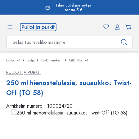
Tilaa uutiskirje nyt ja
äsisältöön
säästä 5 €
Lasipurkit
Lasipurkit käytön mukaan
Säilöntäpurkit
PULLOT JA PURKIT
250 ml hienostelulasia, suuaukko: Twist-
Off (TO 58)
Artikkelin numero :
100024720