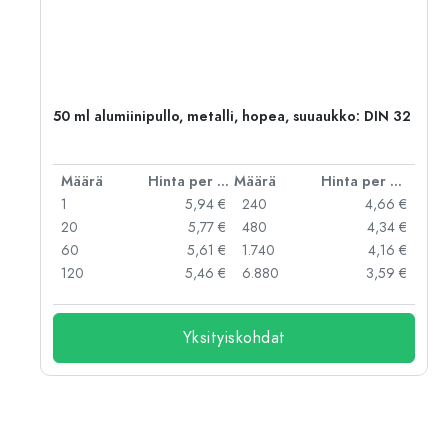
,
50 ml alumiinipullo, metalli, hopea, suuaukko: DIN 32
er kpl
Määrä
Hinta per kpl
Määrä
Hinta per kpl
 €
1
5,94 €
240
4,66 €
 €
20
5,77 €
480
4,34 €
 €
60
5,61 €
1.740
4,16 €
 €
120
5,46 €
6.880
3,59 €
Yksityiskohdat