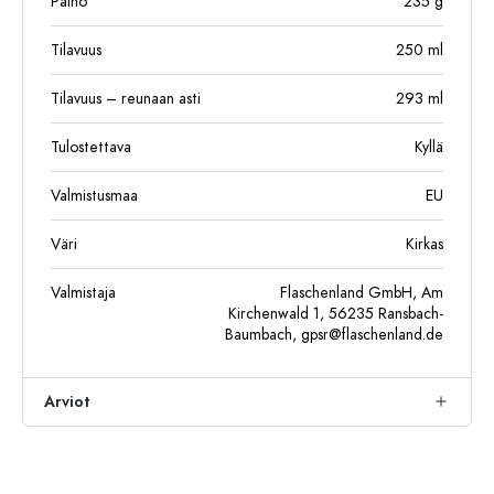
Paino
235
g
Tilavuus
250
ml
Tilavuus – reunaan asti
293
ml
Tulostettava
Kyllä
Valmistusmaa
EU
Väri
Kirkas
Valmistaja
Flaschenland GmbH, Am
Kirchenwald 1, 56235 Ransbach-
Baumbach,
gpsr@flaschenland.de
Arviot