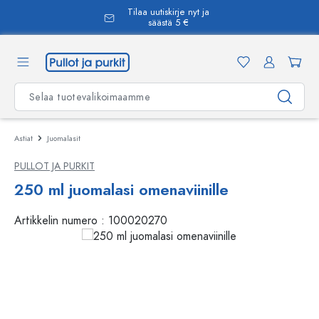
Tilaa uutiskirje nyt ja
äsisältöön
säästä 5 €
Astiat
Juomalasit
PULLOT JA PURKIT
250 ml juomalasi omenaviinille
Artikkelin numero :
100020270