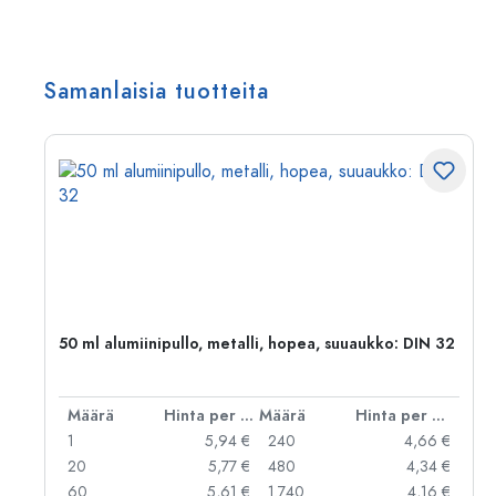
Samanlaisia tuotteita
,
50 ml alumiinipullo, metalli, hopea, suuaukko: DIN 32
er kpl
Määrä
Hinta per kpl
Määrä
Hinta per kpl
 €
1
5,94 €
240
4,66 €
 €
20
5,77 €
480
4,34 €
 €
60
5,61 €
1.740
4,16 €