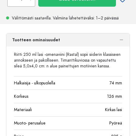
Välittömästi saatavilla.
Valmiina lähetettäväksi
: 1–2 päivässä
Tuotteen ominaisuudet
Riitti 250 ml lasi -omenaviini (Rastal) sopii siiderin klassiseen
annokseen ja pakolliseen. Timanttikuviossa on vapautettu
sileä 5,0x4,0 cm: n alue painettujen motiivien kanssa.
Halkaisija - ulkopuolella
74
mm
Korkeus
126
mm
Materiaali
Kirkas lasi
Muoto- perusalue
Pyöreä