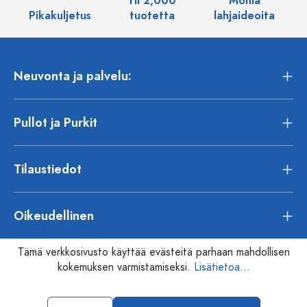
Yli 2,000
Monia
Pikakuljetus
tuotetta
lahjaideoita
Neuvonta ja palvelu:
Pullot ja Purkit
Tilaustiedot
Oikeudellinen
Tämä verkkosivusto käyttää evästeitä parhaan mahdollisen
kokemuksen varmistamiseksi.
Lisätietoa...