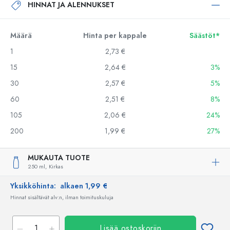
HINNAT JA ALENNUKSET
Määrä
Hinta per kappale
Säästöt*
1
2,73 €
15
2,64 €
3%
30
2,57 €
5%
60
2,51 €
8%
105
2,06 €
24%
200
1,99 €
27%
MUKAUTA TUOTE
250 ml,
Kirkas
Yksikköhinta:
alkaen 1,99 €
Hinnat sisältävät alv:n, ilman toimituskuluja
Lisää ostoskoriin