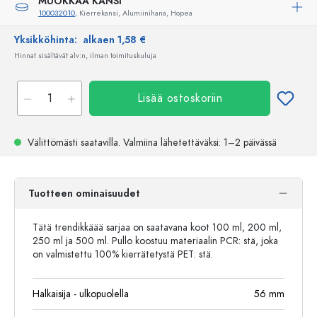
MUOKKAA KANSI
100032010
, Kierrekansi, Alumiinihana, Hopea
Yksikköhinta:
alkaen 1,58 €
Hinnat sisältävät alv:n, ilman toimituskuluja
Lisää ostoskoriin
Välittömästi saatavilla.
Valmiina lähetettäväksi
: 1–2 päivässä
Tuotteen ominaisuudet
Tätä trendikkäää sarjaa on saatavana koot 100 ml, 200 ml,
250 ml ja 500 ml. Pullo koostuu materiaalin PCR: stä, joka
on valmistettu 100% kierrätetystä PET: stä.
Halkaisija - ulkopuolella
56
mm