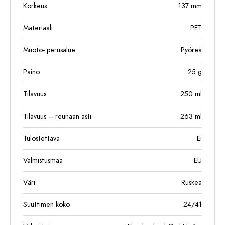
Korkeus
137
mm
Materiaali
PET
Muoto- perusalue
Pyöreä
Paino
25
g
Tilavuus
250
ml
Tilavuus – reunaan asti
263
ml
Tulostettava
Ei
Valmistusmaa
EU
Väri
Ruskea
Suuttimen koko
24/41