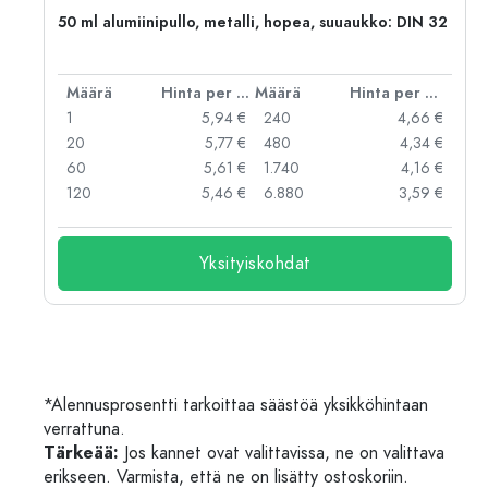
,
50 ml alumiinipullo, metalli, hopea, suuaukko: DIN 32
er kpl
Määrä
Hinta per kpl
Määrä
Hinta per kpl
 €
1
5,94 €
240
4,66 €
 €
20
5,77 €
480
4,34 €
 €
60
5,61 €
1.740
4,16 €
 €
120
5,46 €
6.880
3,59 €
Yksityiskohdat
*Alennusprosentti tarkoittaa säästöä yksikköhintaan
verrattuna.
Tärkeää:
Jos kannet ovat valittavissa, ne on valittava
erikseen. Varmista, että ne on lisätty ostoskoriin.