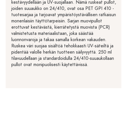
kestävyydellään ja UV-suojallaan. Nämä ruskeat pullot,
joiden suuaukko on 24/410, ovat osa PET GPI 410 -
tuotesarjaa ja tarjoavat ympäristöystävällisen ratkaisun
monenlaisiin täyttötarpeisiin. Sarjan muovipullot
erottuvat kestävästä, kierrätetystä muovista (PCR)
valmistetusta materiaalistaan, joka säästää
luonnonvaroja ja takaa samalla korkean vakauden.
Ruskea väri suojaa sisältöä tehokkaasti UV-säteiltä ja
pidentää valolle herkän tuotteen säilyvyyttä. 250 ml
tilavuudellaan ja standardoidulla 24/410-suuaukollaan
pullot ovat monipuolisesti käytettävissä.