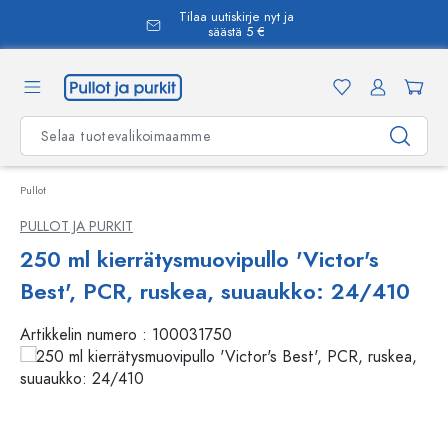
Tilaa uutiskirje nyt ja
äsisältöön
säästä 5 €
Pullot
PULLOT JA PURKIT
250 ml kierrätysmuovipullo 'Victor's
Best', PCR, ruskea, suuaukko: 24/410
Artikkelin numero :
100031750