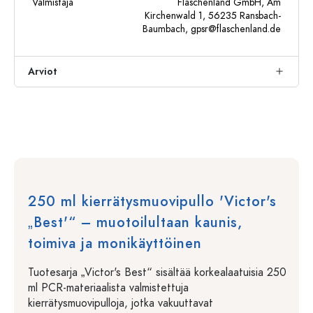
Valmistaja
Flaschenland GmbH, Am
Kirchenwald 1, 56235 Ransbach-
Baumbach,
gpsr@flaschenland.de
Arviot
250 ml kierrätysmuovipullo 'Victor's
„Best'“ – muotoilultaan kaunis,
toimiva ja monikäyttöinen
Tuotesarja „Victor's Best“ sisältää korkealaatuisia 250
ml PCR-materiaalista valmistettuja
kierrätysmuovipulloja, jotka vakuuttavat