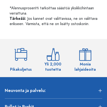
*Alennusprosentti tarkoittaa säästöä yksikköhintaan
verrattuna.
Tärkeää:
Jos kannet ovat valittavissa, ne on valittava
erikseen. Varmista, että ne on lisätty ostoskoriin.
Yli 2,000
Monia
Pikakuljetus
tuotetta
lahjaideoita
Neuvonta ja palvelu:
Pullot ja Purkit