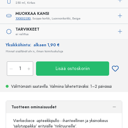
250 ml,
Kirkas
MUOKKAA KANSI
100002350
, Suippo korkki, Luonnonkorkki, Beige
TARVIKKEET
ei valittua
Yksikköhinta:
alkaen 1,90 €
Hinnat sisältävät alv:n, ilman toimituskuluja
Lisää ostoskoriin
Välittömästi saatavilla.
Valmiina lähetettäväksi
: 1–2 päivässä
Tuotteen ominaisuudet
Vierkeckece -apteekkipullo - ihanteellinen ja yksinoikeus
'säilytyspaikka' erityisille 'tinktuureille'.