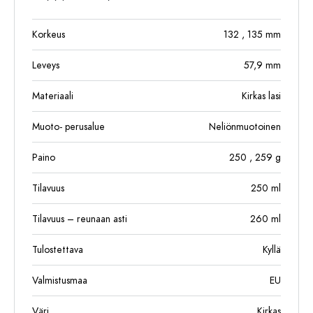
Korkeus
132
, 135
mm
Leveys
57,9
mm
Materiaali
Kirkas lasi
Muoto- perusalue
Neliönmuotoinen
Paino
250
, 259
g
Tilavuus
250
ml
Tilavuus – reunaan asti
260
ml
Tulostettava
Kyllä
Valmistusmaa
EU
Väri
Kirkas