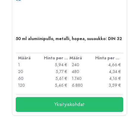
50 ml alumiinipullo, metalli, hopea, suuaukko: DIN 32
er kpl
Määrä
Hinta per kpl
Määrä
Hinta per kpl
 €
1
5,94 €
240
4,66 €
 €
20
5,77 €
480
4,34 €
 €
60
5,61 €
1.740
4,16 €
 €
120
5,46 €
6.880
3,59 €
Yksityiskohdat