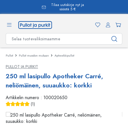
Tilaa uutiskirje nyt ja
äsisältöön
säästä 5 €
Pullot
Pullot muodon mukaan
Apteekkipullot
PULLOT JA PURKIT
250 ml lasipullo Apotheker Carré,
neliömäinen, suuaukko: korkki
Artikkelin numero :
100020650
(1)
Keskimääräinen arvosana 5 5 tähdestä