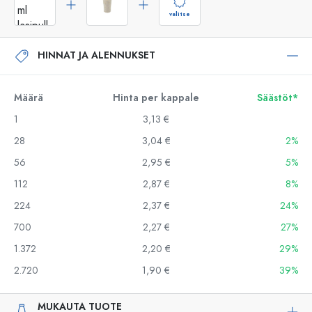
valitse
HINNAT JA ALENNUKSET
Määrä
Hinta per kappale
Säästöt*
1
3,13 €
28
3,04 €
2%
56
2,95 €
5%
112
2,87 €
8%
224
2,37 €
24%
700
2,27 €
27%
1.372
2,20 €
29%
2.720
1,90 €
39%
MUKAUTA TUOTE