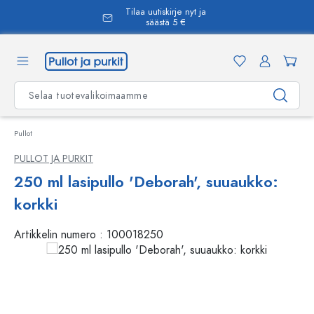
Tilaa uutiskirje nyt ja
äsisältöön
säästä 5 €
Pullot
PULLOT JA PURKIT
250 ml lasipullo 'Deborah', suuaukko:
korkki
Artikkelin numero :
100018250