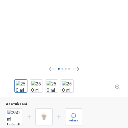
Asetuksesi
valitse