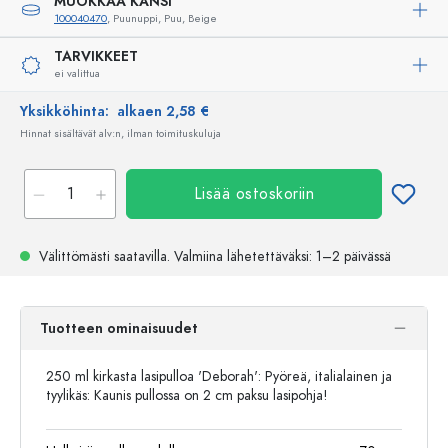
MUOKKAA KANSI
100040470
, Puunuppi, Puu, Beige
TARVIKKEET
ei valittua
Yksikköhinta:
alkaen 2,58 €
Hinnat sisältävät alv:n, ilman toimituskuluja
Lisää ostoskoriin
Välittömästi saatavilla.
Valmiina lähetettäväksi
: 1–2 päivässä
Tuotteen ominaisuudet
250 ml kirkasta lasipulloa 'Deborah': Pyöreä, italialainen ja
tyylikäs: Kaunis pullossa on 2 cm paksu lasipohja!