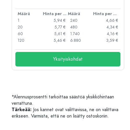
er kpl
Määrä
Hinta per kpl
Määrä
Hinta per kpl
 €
1
5,94 €
240
4,66 €
 €
20
5,77 €
480
4,34 €
 €
60
5,61 €
1.740
4,16 €
 €
120
5,46 €
6.880
3,59 €
Yksityiskohdat
*Alennusprosentti tarkoittaa säästöä yksikköhintaan
verrattuna.
Tärkeää:
Jos kannet ovat valittavissa, ne on valittava
erikseen. Varmista, että ne on lisätty ostoskoriin.