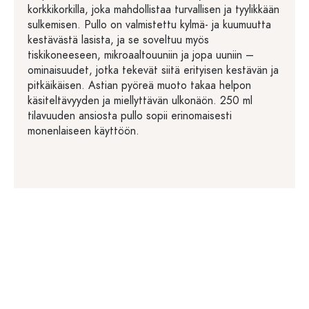
korkkikorkilla, joka mahdollistaa turvallisen ja tyylikkään
sulkemisen. Pullo on valmistettu kylmä- ja kuumuutta
kestävästä lasista, ja se soveltuu myös
tiskikoneeseen, mikroaaltouuniin ja jopa uuniin –
ominaisuudet, jotka tekevät siitä erityisen kestävän ja
pitkäikäisen. Astian pyöreä muoto takaa helpon
käsiteltävyyden ja miellyttävän ulkonäön. 250 ml
tilavuuden ansiosta pullo sopii erinomaisesti
monenlaiseen käyttöön.