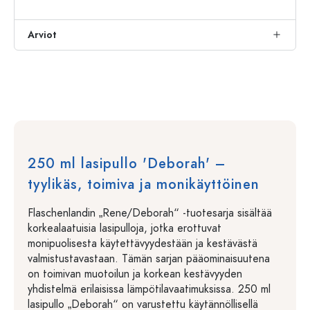
Arviot
250 ml lasipullo 'Deborah' –
tyylikäs, toimiva ja monikäyttöinen
Flaschenlandin „Rene/Deborah“ -tuotesarja sisältää
korkealaatuisia lasipulloja, jotka erottuvat
monipuolisesta käytettävyydestään ja kestävästä
valmistustavastaan. Tämän sarjan pääominaisuutena
on toimivan muotoilun ja korkean kestävyyden
yhdistelmä erilaisissa lämpötilavaatimuksissa. 250 ml
lasipullo „Deborah“ on varustettu käytännöllisellä