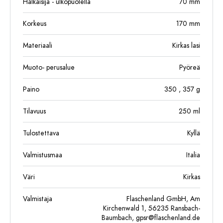
Halkaisija - ulkopuolella
70
mm
Korkeus
170
mm
Materiaali
Kirkas lasi
Muoto- perusalue
Pyöreä
Paino
350
, 357
g
Tilavuus
250
ml
Tulostettava
Kyllä
Valmistusmaa
Italia
Väri
Kirkas
Valmistaja
Flaschenland GmbH, Am
Kirchenwald 1, 56235 Ransbach-
Baumbach,
gpsr@flaschenland.de