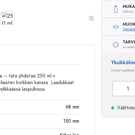
Alumiinipullot
MUKA
250 ml,
MUOK
100040
TARV
ei valitt
Yksikköhi
Hinnat sisältävät
ssa – tätä yhdistää 250 ml:n
rilaisten korkkien kanssa. Laadukkaat
yylikkäässä lasipullossa.
68
mm
Välittömä
150
mm