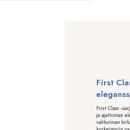
First Cl
eleganss
First Class -sa
ja ajattoman el
valikoiman kirk
korkeimpiin vaa