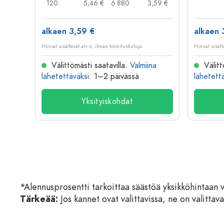
,79 €
120
5,46 €
6.880
3,59 €
alkaen 3,59 €
alkaen 
Hinnat sisältävät alv:n, ilman toimituskuluja
Hinnat sisält
na
Välittömästi saatavilla.
Valmiina
Välitt
lähetettäväksi
: 1–2 päivässä
lähetett
Yksityiskohdat
*Alennusprosentti tarkoittaa säästöä yksikköhintaan 
Tärkeää:
Jos kannet ovat valittavissa, ne on valittava