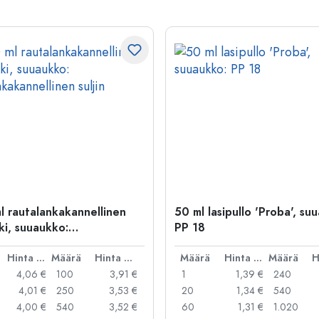
l rautalankakannellinen
50 ml lasipullo 'Proba', su
ki, suuaukko:
PP 18
kakannellinen suljin
Hinta per kpl
Määrä
Hinta per kpl
Määrä
Hinta per kpl
Määrä
4,06 €
100
3,91 €
1
1,39 €
240
4,01 €
250
3,53 €
20
1,34 €
540
4,00 €
540
3,52 €
60
1,31 €
1.020