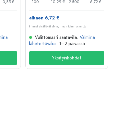
0,85 €
100
10,29 €
2.500
6,72 €
120
alkaen 6,72 €
alkae
Hinnat sisältävät alv:n, ilman toimituskuluja
Hinnat si
miina
Välittömästi saatavilla.
Valmiina
Väl
lähetettäväksi
: 1–2 päivässä
lähete
Yksityiskohdat