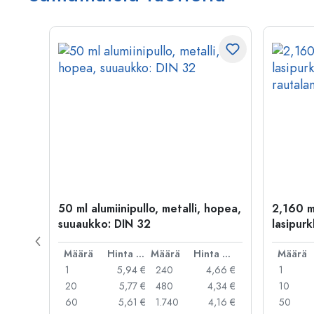
50 ml alumiinipullo, metalli, hopea,
2,160 m
suuaukko: DIN 32
lasipurk
rautalan
Hinta per kpl
Määrä
Hinta per kpl
Määrä
Hinta per kpl
Määrä
,99 €
1
5,94 €
240
4,66 €
1
,95 €
20
5,77 €
480
4,34 €
10
,91 €
60
5,61 €
1.740
4,16 €
50