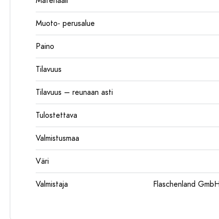
Materiaali
Muoto- perusalue
Paino
Tilavuus
Tilavuus – reunaan asti
Tulostettava
Valmistusmaa
Väri
Valmistaja
Flaschenland GmbH