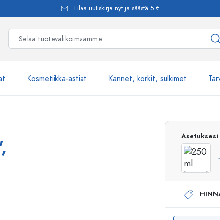
Tilaa uutiskirje nyt ja säästä 5 €
at
Kosmetiikka-astiat
Kannet, korkit, sulkimet
Tar
Yli 2500 tuot
Asetuksesi
,
Estal-Lasipullot
HINN
Pumppupullot
Airless-pumppupullot
Spraypullot
Roll-on-pullot