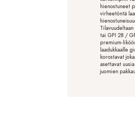
hienostuneet p
virheetöntä laa
hienostuneisuud
Tilavuudeltaan
tai GPI 28 / GP
premium-likööre
laadukkaalle gin
korostavat joka
asettavat uusi
juomien pakkau