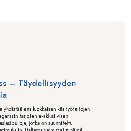
ass – Täydellisyyden
ia
rja yhdistää ensiluokkaisen käsityötaitojen
eganssin tarjoten eksklusiivisen
aslasipulloja, jotka on suunniteltu
timuksiin. Italiassa valmistetut nämä