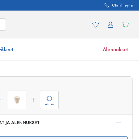
Ota yhteyttä
vikkeet
Alennukset
etta ja tuotevariaatiota
Lasipurkit
Tutustu nyt
Osta nyt
valitse
AT JA ALENNUKSET