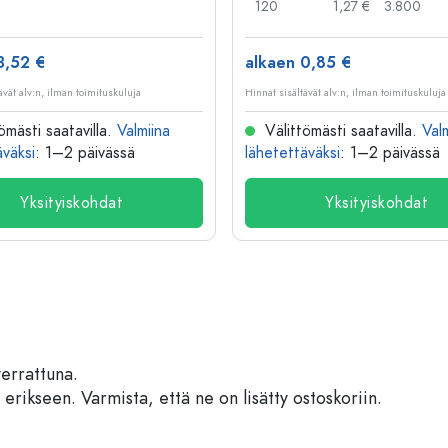
120
1,27 €
3.800
3,52 €
alkaen 0,85 €
ävät alv:n, ilman toimituskuluja
Hinnat sisältävät alv:n, ilman toimituskuluja
ömästi saatavilla.
Valmiina
Välittömästi saatavilla.
Val
äväksi
: 1–2 päivässä
lähetettäväksi
: 1–2 päivässä
Yksityiskohdat
Yksityiskohdat
verrattuna.
 erikseen. Varmista, että ne on lisätty ostoskoriin.