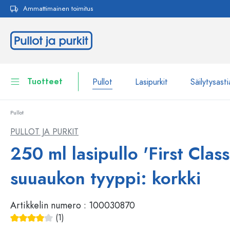
Ammattimainen toimitus
akuun
Siirry päänavigointiin
Tuotteet
Pullot
Lasipurkit
Säilytysasti
Pullot
Pullot
Näytä kaikki Pullot
PULLOT JA PURKIT
Lasipurkit
250 ml lasipullo 'First Class'
Pullot tuotemerkin mukaan
WECK-Lasipullot
Säilytysastiat
suuaukon tyyppi: korkki
Astiat
Pullot toiminnon mukaan
Artikkelin numero :
100030870
Pipettipullot
Kosmetiikka-astiat
(1)
Patenttikorkkipullot
Keskimääräinen arvosana 4 5 tähdestä