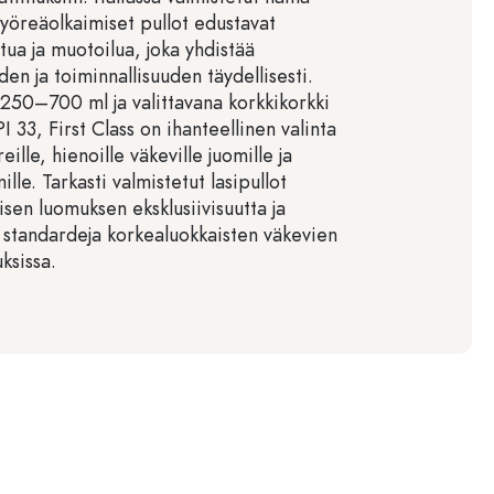
yöreäolkaimiset pullot edustavat
tua ja muotoilua, joka yhdistää
en ja toiminnallisuuden täydellisesti.
 250–700 ml ja valittavana korkkikorkki
I 33, First Class on ihanteellinen valinta
ille, hienoille väkeville juomille ja
ille. Tarkasti valmistetut lasipullot
isen luomuksen eksklusiivisuutta ja
a standardeja korkealuokkaisten väkevien
ksissa.