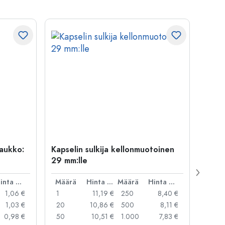
uaukko:
Kapselin sulkija kellonmuotoinen
500 m
29 mm:lle
Carré
suua
Hinta per kpl
Määrä
Hinta per kpl
Määrä
Hinta per kpl
Mää
1,06 €
1
11,19 €
250
8,40 €
1
1,03 €
20
10,86 €
500
8,11 €
24
0,98 €
50
10,51 €
1.000
7,83 €
72