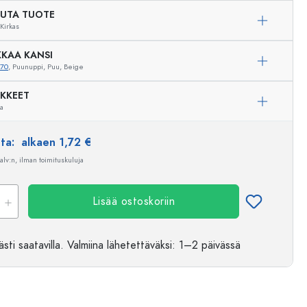
UTA TUOTE
Kirkas
KAA KANSI
470
, Puunuppi, Puu, Beige
IKKEET
ua
nta:
alkaen 1,72 €
 alv:n, ilman toimituskuluja
Lisää ostoskoriin
sti saatavilla.
Valmiina lähetettäväksi
: 1–2 päivässä