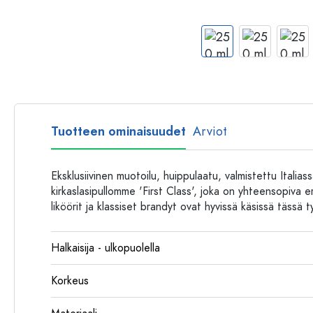
Muovipullot
Tuotteen ominaisuudet
Arviot
Eksklusiivinen muotoilu, huippulaatu, valmistettu Italia
kirkaslasipullomme 'First Class', joka on yhteensopiva e
liköörit ja klassiset brandyt ovat hyvissä käsissä tässä t
Halkaisija - ulkopuolella
Korkeus