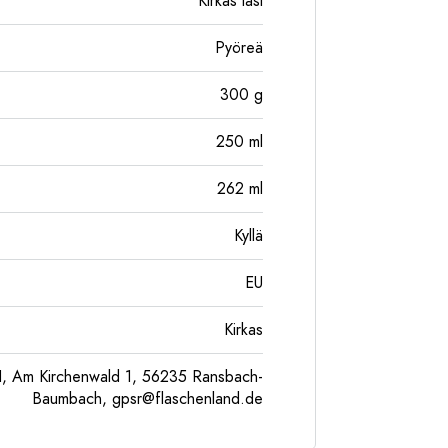
Kirkas lasi
Pyöreä
300
g
250
ml
262
ml
Kyllä
EU
Kirkas
, Am Kirchenwald 1, 56235 Ransbach-
Baumbach,
gpsr@flaschenland.de