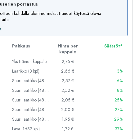
auserien porrastus
otteen kohdalla olemme mukauttaneet käytössä olevia
aita.
a
Pakkaus
Hinta per
Säästöt*
kappale
Yksittäinen kappale
2,75 €
Laatikko (3 kpl)
2,66 €
3%
Suuri laatikko (48 kpl)
2,57 €
6%
Suuri laatikko (48 kpl)
2,52 €
8%
Suuri laatikko (48 kpl)
2,05 €
25%
Suuri laatikko (48 kpl)
2,00 €
27%
Suuri laatikko (48 kpl)
1,95 €
29%
Lava (1632 kpl)
1,72 €
37%
Esimerkillinen edustus