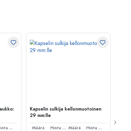
uaukko:
Kapselin sulkija kellonmuotoinen
500 m
29 mm:lle
Carré
suua
Hinta per kpl
Määrä
Hinta per kpl
Määrä
Hinta per kpl
Mää