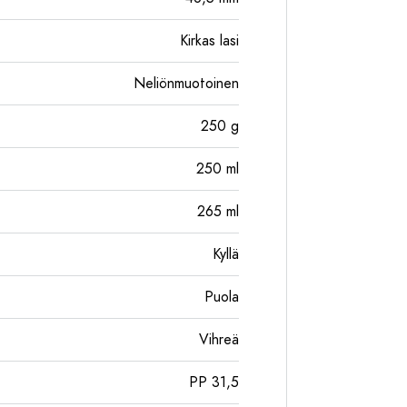
Kirkas lasi
Neliönmuotoinen
250
g
250
ml
265
ml
Kyllä
Puola
Vihreä
PP 31,5