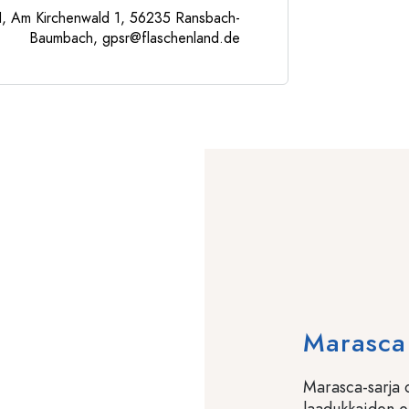
, Am Kirchenwald 1, 56235 Ransbach-
Baumbach,
gpsr@flaschenland.de
Marasca
Marasca-sarja o
laadukkaiden et