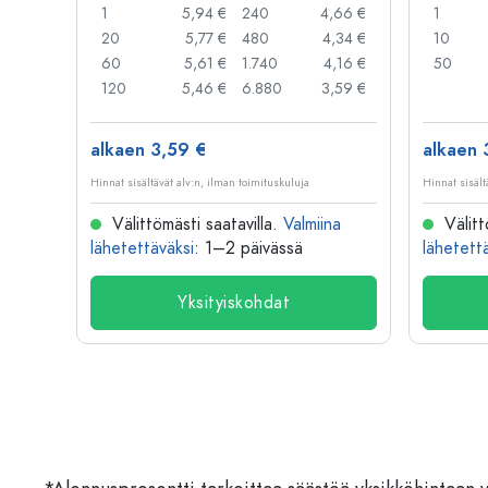
,99 €
1
5,94 €
240
4,66 €
1
,95 €
20
5,77 €
480
4,34 €
10
,91 €
60
5,61 €
1.740
4,16 €
50
,79 €
120
5,46 €
6.880
3,59 €
alkaen 3,59 €
alkaen 
Hinnat sisältävät alv:n, ilman toimituskuluja
Hinnat sisält
na
Välittömästi saatavilla.
Valmiina
Välitt
lähetettäväksi
: 1–2 päivässä
lähetett
Yksityiskohdat