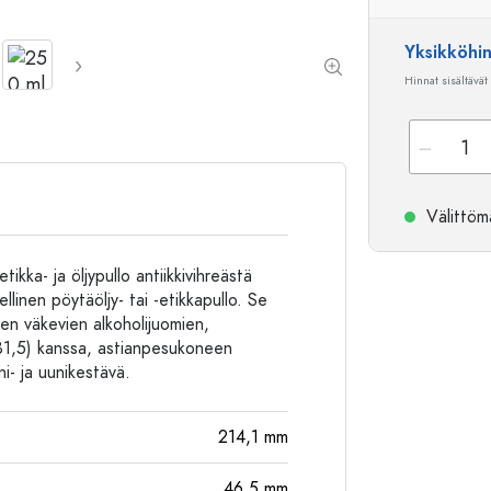
Alumiinipullot
Yksikköhi
Hinnat sisältävät
Välittömä
ikka- ja öljypullo antiikkivihreästä
llinen pöytäöljy- tai -etikkapullo. Se
ten väkevien alkoholijuomien,
 31,5) kanssa, astianpesukoneen
i- ja uunikestävä.
214,1
mm
46,5
mm