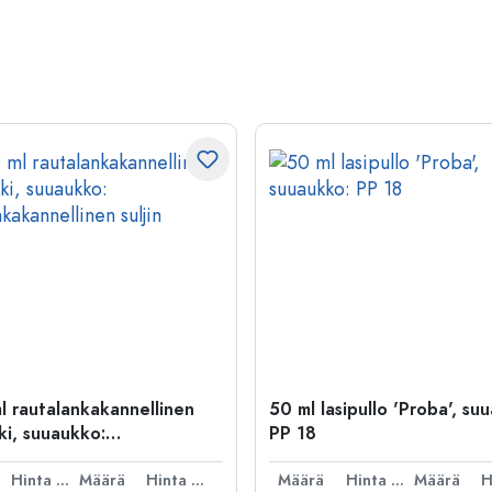
l rautalankakannellinen
50 ml lasipullo 'Proba', su
ki, suuaukko:
PP 18
kakannellinen suljin
Hinta per kpl
Määrä
Hinta per kpl
Määrä
Hinta per kpl
Määrä