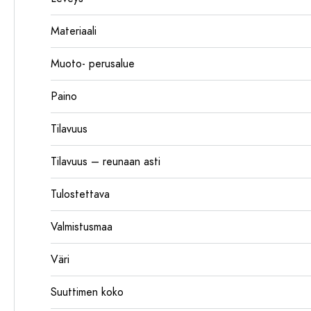
Materiaali
Muoto- perusalue
Paino
Tilavuus
Tilavuus – reunaan asti
Tulostettava
Valmistusmaa
Väri
Suuttimen koko