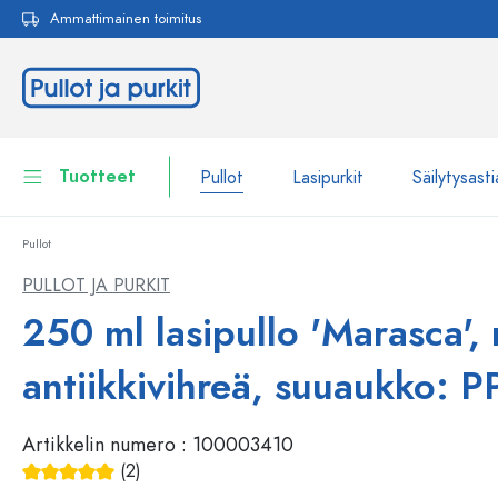
Ammattimainen toimitus
akuun
Siirry päänavigointiin
Tuotteet
Pullot
Lasipurkit
Säilytysasti
Pullot
Pullot
Näytä kaikki Pullot
PULLOT JA PURKIT
Lasipurkit
250 ml lasipullo 'Marasca', 
Pullot tuotemerkin mukaan
WECK-Lasipullot
Säilytysastiat
antiikkivihreä, suuaukko: P
Astiat
Pullot toiminnon mukaan
Artikkelin numero :
100003410
Pipettipullot
Kosmetiikka-astiat
(2)
Patenttikorkkipullot
Keskimääräinen arvosana 5 5 tähdestä