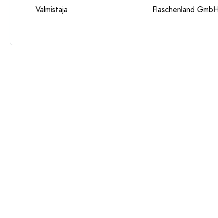
Valmistaja
Flaschenland GmbH