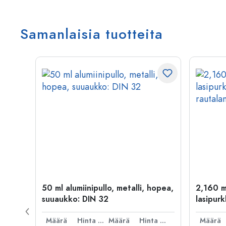
Samanlaisia tuotteita
50 ml alumiinipullo, metalli, hopea,
2,160 m
suuaukko: DIN 32
lasipurk
rautalan
Hinta per kpl
Määrä
Hinta per kpl
Määrä
Hinta per kpl
Määrä