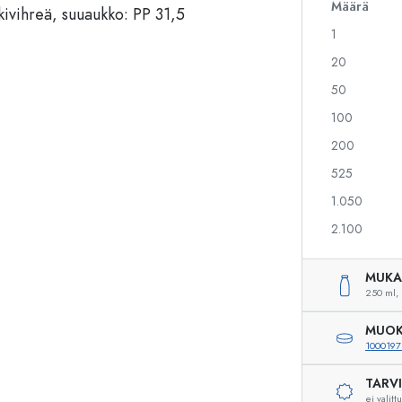
Määrä
1
20
Alkoholipullot
Puristuspullot
Likööripullot
Säilytyspullot
50
Mehupullot
Kuviopainetut pullot
100
Parfyymipullot
Ginipullot
200
Kynsilakkapullot
Joulupullot
Minipullot
Koristeelliset pullot
525
1.050
2.100
Erikoismuotoiset pullot
Sylinteripullot
Pyöreäkauluspullot
Käymisastiat
MUKA
250 ml,
Taskumatit
Leveäkaulaiset pullot
MUOK
100019
TARV
Keraamiset pullot
ei valitt