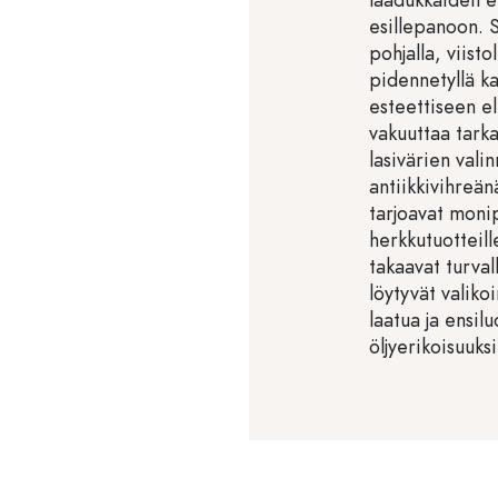
esillepanoon. 
pohjalla, viisto
pidennetyllä ka
esteettiseen e
vakuuttaa tarka
lasivärien vali
antiikkivihreä
tarjoavat monip
herkkutuotteill
takaavat turval
löytyvät valik
laatua ja ensil
öljyerikoisuuksi