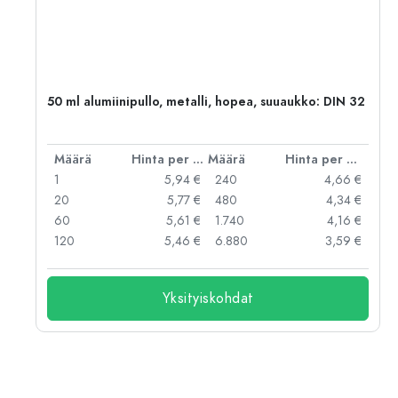
,
50 ml alumiinipullo, metalli, hopea, suuaukko: DIN 32
er kpl
Määrä
Hinta per kpl
Määrä
Hinta per kpl
 €
1
5,94 €
240
4,66 €
 €
20
5,77 €
480
4,34 €
 €
60
5,61 €
1.740
4,16 €
 €
120
5,46 €
6.880
3,59 €
Yksityiskohdat