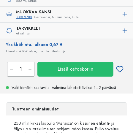
250 ml,
Kirkas
MUOKKAA KANSI
100019780
, Kierrekansi, Alumiinihana, Kulta
TARVIKKEET
ei valittua
Yksikköhinta:
alkaen 0,67 €
Hinnat sisältävät alv:n, ilman toimituskuluja
Lisää ostoskoriin
Välittömästi saatavilla.
Valmiina lähetettäväksi
: 1–2 päivässä
Tuotteen ominaisuudet
250 ml:n kirkas lasipullo 'Marasca' on klassinen etiketti- ja
öljypullo suorakulmaisen pohjamuodon kanssa. Pullo soveltuu