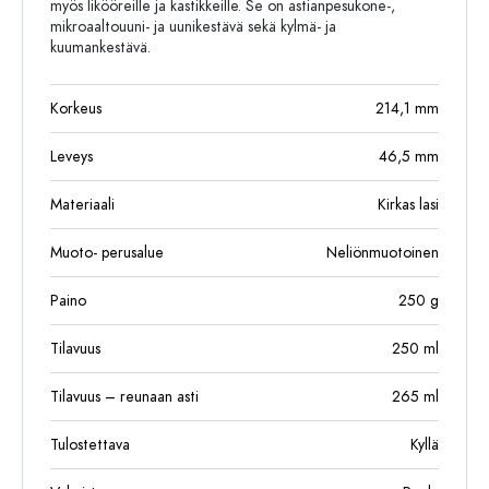
myös likööreille ja kastikkeille. Se on astianpesukone-,
mikroaaltouuni- ja uunikestävä sekä kylmä- ja
kuumankestävä.
Korkeus
214,1
mm
Leveys
46,5
mm
Materiaali
Kirkas lasi
Muoto- perusalue
Neliönmuotoinen
Paino
250
g
Tilavuus
250
ml
Tilavuus – reunaan asti
265
ml
Tulostettava
Kyllä