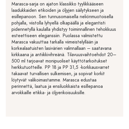
Marasca-sarja on ajaton klassikko tyylikkääseen
laadukkaiden etikoiden ja öljyjen säilytykseen ja
esillepanoon. Sen tunnusomaisella neliönmuotoisella
pohjalla, viistolla lyhyellä olkapäällä ja elegantisti
pidennetyllä kaulalla yhdistyy toiminnallinen tehokkuus
esteettiseen eleganssiin. Puolassa valmistettu
Marasca vakuuttaa tarkalla viimeistelyllään ja
korkealaatuisten lasivärien valinnallaan – saatavana
kirkkaana ja antiikkivihreänä. Tilavuusvaihtoehdot 20–
500 ml tarjoavat monipuoliset käyttötarkoitukset
herkkutuotteille. PP 18 ja PP 31,5 -korkkausvarret
takaavat turvallisen sulkemisen, ja sopivat korkit
löytyvät valikoimastamme. Marasca edustaa
perinnettä, laatua ja ensiluokkaista esillepanoa
arvokkaille etikka- ja öljyerikoisuuksille.