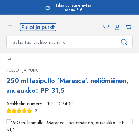
Tilaa uutiskirje nyt ja
äsisältöön
säästä 5 €
Pullot
PULLOT JA PURKIT
250 ml lasipullo 'Marasca', neliömäinen,
suuaukko: PP 31,5
Artikkelin numero :
100003400
(2)
Keskimääräinen arvosana 5 5 tähdestä