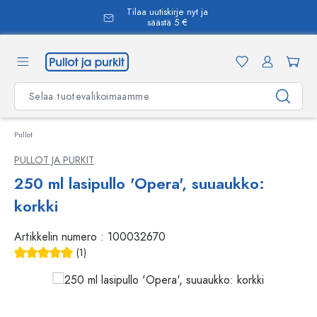
Tilaa uutiskirje nyt ja
äsisältöön
säästä 5 €
Pullot
PULLOT JA PURKIT
250 ml lasipullo 'Opera', suuaukko:
korkki
Artikkelin numero :
100032670
(1)
Keskimääräinen arvosana 5 5 tähdestä