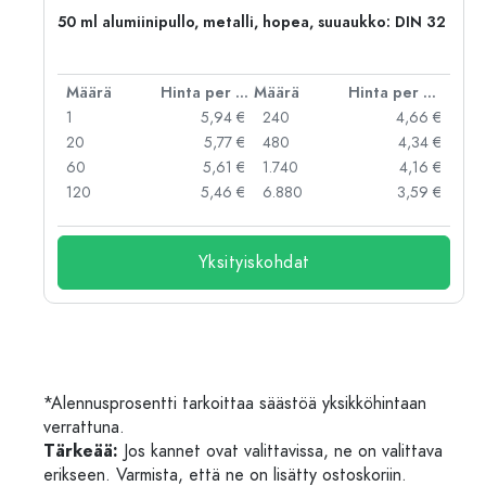
,
50 ml alumiinipullo, metalli, hopea, suuaukko: DIN 32
er kpl
Määrä
Hinta per kpl
Määrä
Hinta per kpl
 €
1
5,94 €
240
4,66 €
 €
20
5,77 €
480
4,34 €
 €
60
5,61 €
1.740
4,16 €
 €
120
5,46 €
6.880
3,59 €
Yksityiskohdat
*Alennusprosentti tarkoittaa säästöä yksikköhintaan
verrattuna.
Tärkeää:
Jos kannet ovat valittavissa, ne on valittava
erikseen. Varmista, että ne on lisätty ostoskoriin.