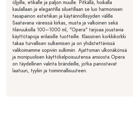
öljyille, etikalle ja paljon muulle. Pitkällä, hoikalla
kaulallaan ja elegantilla siluetillaan se luo harmonisen
tasapainon estetiikan ja käytännöllisyyden välille.
Saatavana väreissä kirkas, musta ja valkoinen sekä
tilavuuksilla 100–1000 ml, "Opera" tarjoaa joustavia
käyttötapoja erilaisille tuotteille. Klassinen korkkikorkki
takaa turvallisen sulkemisen ja on yhdistettävissä
valikoimamme sopiviin sulkimiin. Ajattoman ulkonäkönsä
ja monipuolisen käyttökelpoisuutensa ansiosta Opera
on täydellinen valinta brändeille, jotka panostavat
laatuun, tyyliin ja toiminnallisuuteen.