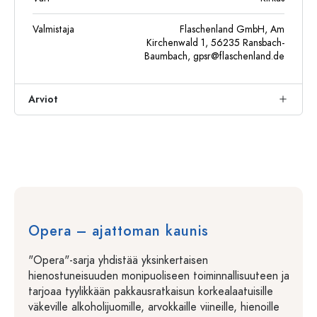
Valmistaja
Flaschenland GmbH, Am
Kirchenwald 1, 56235 Ransbach-
Baumbach,
gpsr@flaschenland.de
Arviot
Opera – ajattoman kaunis
"Opera"-sarja yhdistää yksinkertaisen
hienostuneisuuden monipuoliseen toiminnallisuuteen ja
tarjoaa tyylikkään pakkausratkaisun korkealaatuisille
väkeville alkoholijuomille, arvokkaille viineille, hienoille