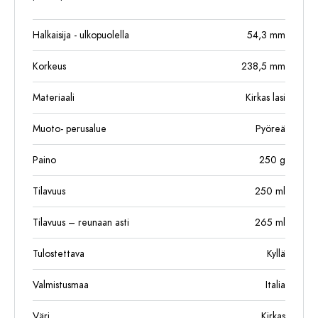
Halkaisija - ulkopuolella
54,3
mm
Korkeus
238,5
mm
Materiaali
Kirkas lasi
Muoto- perusalue
Pyöreä
Paino
250
g
Tilavuus
250
ml
Tilavuus – reunaan asti
265
ml
Tulostettava
Kyllä
Valmistusmaa
Italia
Väri
Kirkas