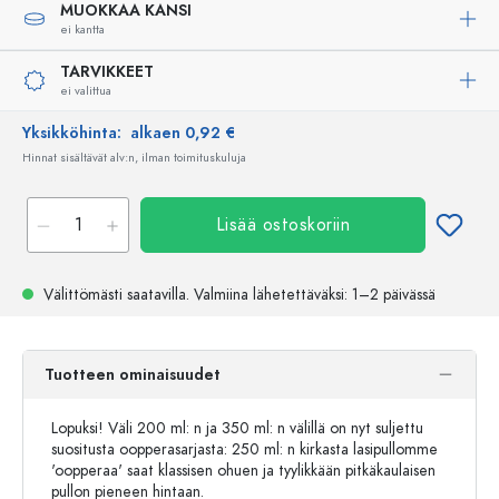
MUOKKAA KANSI
ei kantta
TARVIKKEET
ei valittua
Yksikköhinta:
alkaen 0,92 €
Hinnat sisältävät alv:n, ilman toimituskuluja
Lisää ostoskoriin
Välittömästi saatavilla.
Valmiina lähetettäväksi
: 1–2 päivässä
Tuotteen ominaisuudet
Lopuksi! Väli 200 ml: n ja 350 ml: n välillä on nyt suljettu
suositusta oopperasarjasta: 250 ml: n kirkasta lasipullomme
'oopperaa' saat klassisen ohuen ja tyylikkään pitkäkaulaisen
pullon pieneen hintaan.