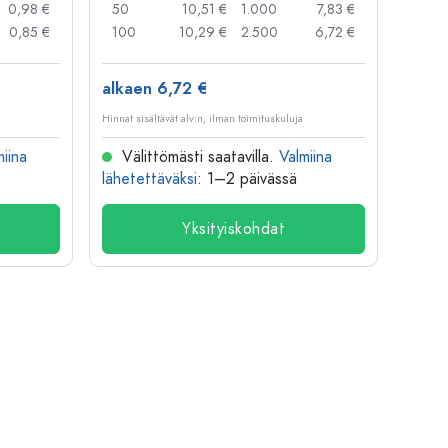
0,98 €
50
10,51 €
1.000
7,83 €
72
0,85 €
100
10,29 €
2.500
6,72 €
120
alkaen 6,72 €
alkae
Hinnat sisältävät alv:n, ilman toimituskuluja
Hinnat si
miina
Välittömästi saatavilla.
Valmiina
Väl
lähetettäväksi
: 1–2 päivässä
lähete
Yksityiskohdat