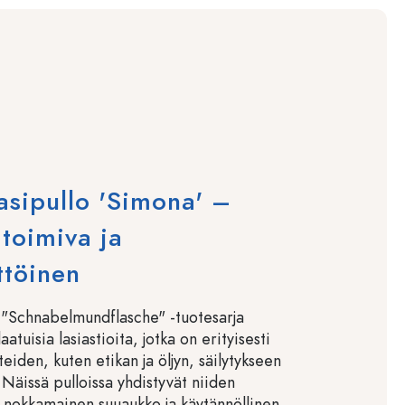
asipullo 'Simona' –
 toimiva ja
ttöinen
 "Schnabelmundflasche" -tuotesarja
aatuisia lasiastioita, jotka on erityisesti
teiden, kuten etikan ja öljyn, säilytykseen
 Näissä pulloissa yhdistyvät niiden
nokkamainen suuaukko ja käytännöllinen