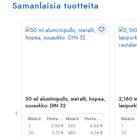
Samanlaisia tuotteita
50 ml alumiinipullo, metalli, hopea,
2,160 m
suuaukko: DIN 32
lasipurk
rautalan
Hinta per kpl
Määrä
Hinta per kpl
Määrä
Hinta per kpl
Määrä
,99 €
1
5,94 €
240
4,66 €
1
,95 €
20
5,77 €
480
4,34 €
10