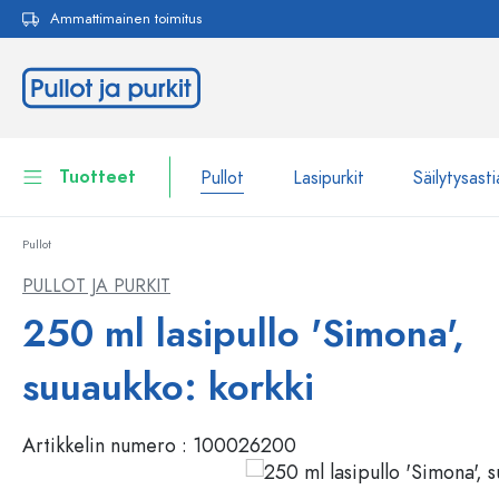
Ammattimainen toimitus
akuun
Siirry päänavigointiin
Tuotteet
Pullot
Lasipurkit
Säilytysasti
Pullot
Pullot
Näytä kaikki Pullot
PULLOT JA PURKIT
Lasipurkit
250 ml lasipullo 'Simona',
Pullot tuotemerkin mukaan
WECK-Lasipullot
Säilytysastiat
suuaukko: korkki
Astiat
Pullot toiminnon mukaan
Artikkelin numero :
100026200
Pipettipullot
Kosmetiikka-astiat
Patenttikorkkipullot