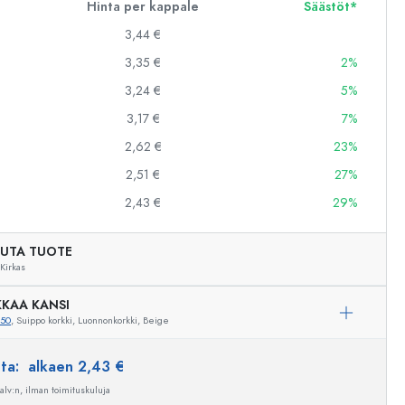
Hinta per kappale
Säästöt*
3,44 €
3,35 €
2%
3,24 €
5%
3,17 €
7%
2,62 €
23%
2,51 €
27%
2,43 €
29%
UTA TUOTE
Kirkas
KAA KANSI
350
, Suippo korkki, Luonnonkorkki, Beige
Esimerkillinen edustus
nta:
alkaen 2,43 €
 alv:n, ilman toimituskuluja