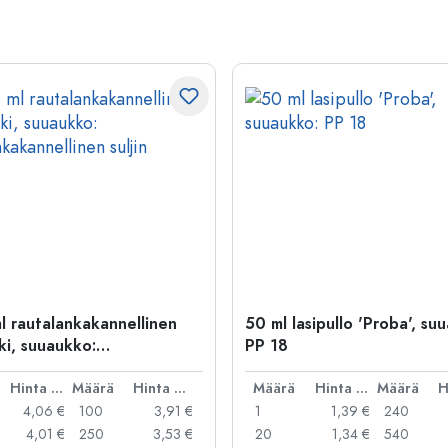
l rautalankakannellinen
50 ml lasipullo 'Proba', su
ki, suuaukko:
PP 18
kakannellinen suljin
Hinta per kpl
Määrä
Hinta per kpl
Määrä
Hinta per kpl
Määrä
4,06 €
100
3,91 €
1
1,39 €
240
4,01 €
250
3,53 €
20
1,34 €
540