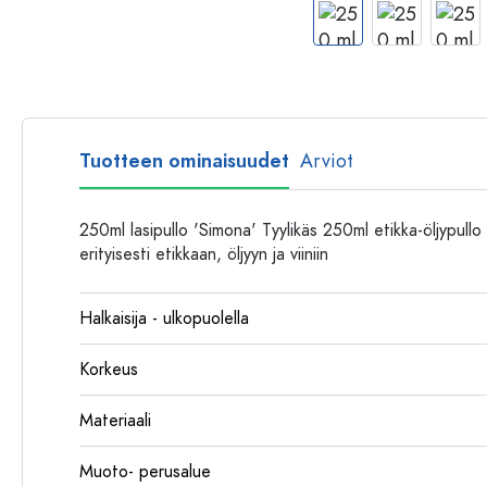
Muovipullot
Tuotteen ominaisuudet
Arviot
250ml lasipullo 'Simona' Tyylikäs 250ml etikka-öljypullo 
erityisesti etikkaan, öljyyn ja viiniin
Halkaisija - ulkopuolella
Korkeus
Materiaali
Muoto- perusalue