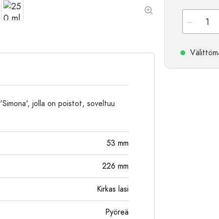
Alumiinipullot
Välittömä
'Simona', jolla on poistot, soveltuu
53
mm
226
mm
Kirkas lasi
Pyöreä