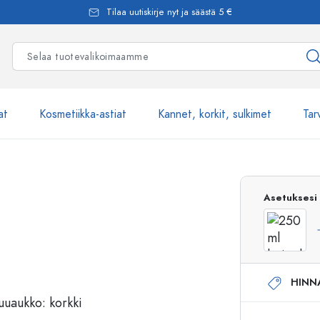
Tilaa uutiskirje nyt ja säästä 5 €
at
Kosmetiikka-astiat
Kannet, korkit, sulkimet
Tar
Yli 2500 tuot
Asetuksesi
Estal-Lasipullot
HINN
Pumppupullot
Airless-pumppupullot
Spraypullot
Roll-on-pullot