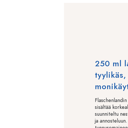
250 ml l
tyylikäs,
monikäy
Flaschenlandin
sisältää korkeal
suunniteltu nes
ja annosteluun.
tunnusomainen 