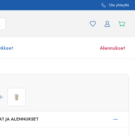
Ota yhteyttä
vikkeet
Alennukset
etta ja tuotevariaatiota
Lasipurkit
Tutustu nyt
Osta nyt
AT JA ALENNUKSET