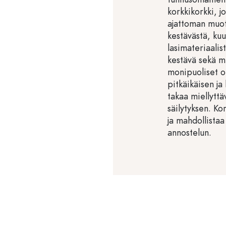
korkkikorkki, j
ajattoman muot
kestävästä, kuu
lasimateriaalis
kestävä sekä m
monipuoliset o
pitkäikäisen j
takaa miellyttä
säilytyksen. Ko
ja mahdollista
annostelun.