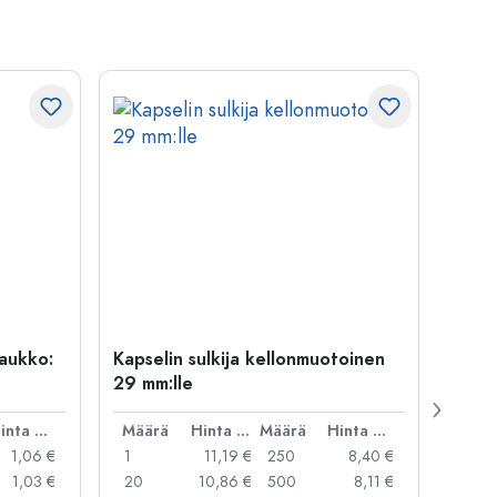
uaukko:
Kapselin sulkija kellonmuotoinen
500 m
29 mm:lle
Carré
suua
Hinta per kpl
Määrä
Hinta per kpl
Määrä
Hinta per kpl
Mää
1,06 €
1
11,19 €
250
8,40 €
1
1,03 €
20
10,86 €
500
8,11 €
24