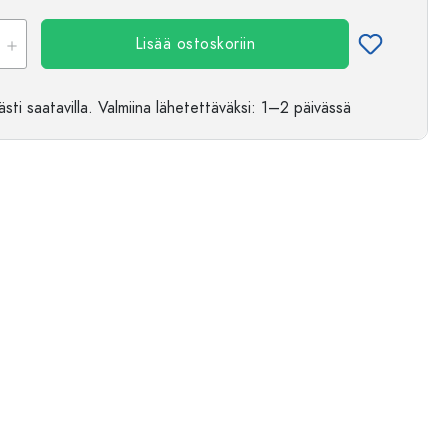
Lisää ostoskoriin
sti saatavilla.
Valmiina lähetettäväksi
: 1–2 päivässä