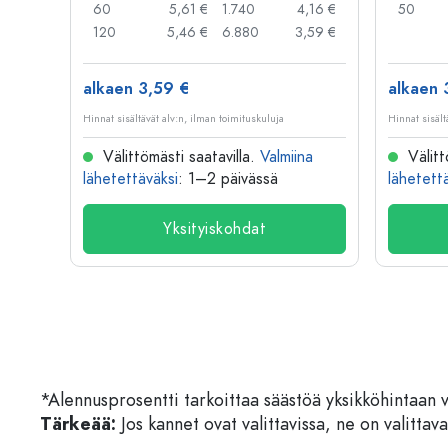
,91 €
60
5,61 €
1.740
4,16 €
50
,79 €
120
5,46 €
6.880
3,59 €
alkaen 3,59 €
alkaen 
Hinnat sisältävät alv:n, ilman toimituskuluja
Hinnat sisält
na
Välittömästi saatavilla.
Valmiina
Välitt
lähetettäväksi
: 1–2 päivässä
lähetett
Yksityiskohdat
*Alennusprosentti tarkoittaa säästöä yksikköhintaan 
Tärkeää:
Jos kannet ovat valittavissa, ne on valittava