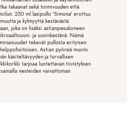
otka takaavat sekä toimivuuden että
oilun. 250 ml lasipullo 'Simona' erottuu
muutta ja kylmyyttä kestävästä
taan, joka on lisäksi astianpesukoneen
ikroaaltouuni- ja uuninkestävä. Nämä
minaisuudet tekevät pullosta erityisen
a helppohoitoisen. Astian pyöreä muoto
vän käsiteltävyyden ja turvallisen
rkkikorkki tarjoaa luotettavan tiivistyksen
a samalla nesteiden vaivattoman