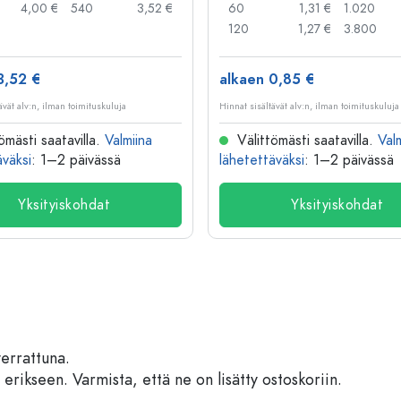
4,00 €
540
3,52 €
60
1,31 €
1.020
120
1,27 €
3.800
3,52 €
alkaen 0,85 €
ävät alv:n, ilman toimituskuluja
Hinnat sisältävät alv:n, ilman toimituskuluja
ömästi saatavilla.
Valmiina
Välittömästi saatavilla.
Val
äväksi
: 1–2 päivässä
lähetettäväksi
: 1–2 päivässä
Yksityiskohdat
Yksityiskohdat
verrattuna.
 erikseen. Varmista, että ne on lisätty ostoskoriin.