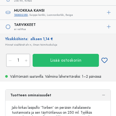
250 ml,
Kirkas
MUOKKAA KANSI
100002350
, Suippo korkki, Luonnonkorkki, Beige
TARVIKKEET
ei valittua
Yksikköhinta:
alkaen 1,14 €
Hinnat sisältävät alv:n, ilman toimituskuluja
Lisää ostoskoriin
Välittömästi saatavilla.
Valmiina lähetettäväksi
: 1–2 päivässä
Tuotteen ominaisuudet
Jalo kirkas lasipullo 'Torben' on peräisin italialaisesta
tuotannosta ja sen täyttötilavuus on 250 ml. Tyylikäs