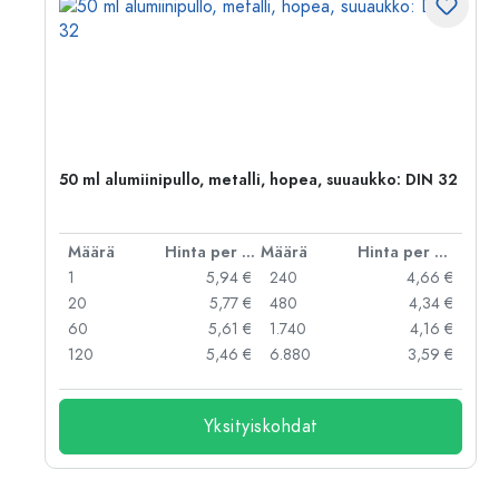
,
50 ml alumiinipullo, metalli, hopea, suuaukko: DIN 32
er kpl
Määrä
Hinta per kpl
Määrä
Hinta per kpl
 €
1
5,94 €
240
4,66 €
 €
20
5,77 €
480
4,34 €
 €
60
5,61 €
1.740
4,16 €
 €
120
5,46 €
6.880
3,59 €
Yksityiskohdat