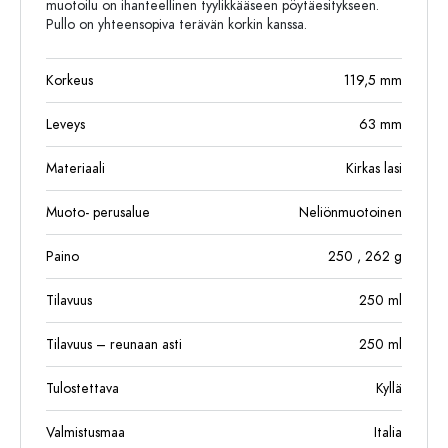
muotoilu on ihanteellinen tyylikkääseen pöytäesitykseen.
Pullo on yhteensopiva terävän korkin kanssa.
Korkeus
119,5
mm
Leveys
63
mm
Materiaali
Kirkas lasi
Muoto- perusalue
Neliönmuotoinen
Paino
250
, 262
g
Tilavuus
250
ml
Tilavuus – reunaan asti
250
ml
Tulostettava
Kyllä
Valmistusmaa
Italia