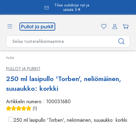
Tilaa uutiskirje nyt ja
äsisältöön
säästä 5 €
Pullot
PULLOT JA PURKIT
250 ml lasipullo 'Torben', neliömäinen,
suuaukko: korkki
Artikkelin numero :
100031680
(1)
Keskimääräinen arvosana 5 5 tähdestä