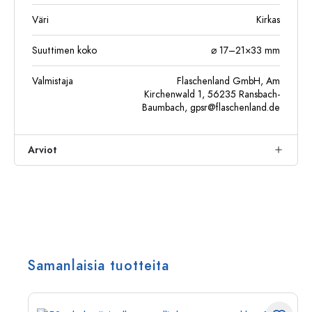
Väri
Kirkas
Suuttimen koko
⌀ 17–21×33 mm
Valmistaja
Flaschenland GmbH, Am
Kirchenwald 1, 56235 Ransbach-
Baumbach,
gpsr@flaschenland.de
Arviot
Samanlaisia tuotteita