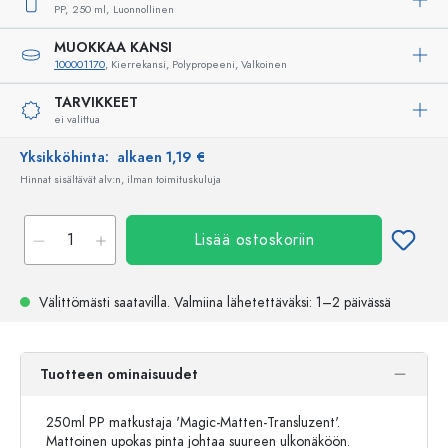
PP,
250 ml,
Luonnollinen
MUOKKAA KANSI
100001170
, Kierrekansi, Polypropeeni, Valkoinen
TARVIKKEET
ei valittua
Yksikköhinta:
alkaen 1,19 €
Hinnat sisältävät alv:n, ilman toimituskuluja
Lisää ostoskoriin
Välittömästi saatavilla.
Valmiina lähetettäväksi
: 1–2 päivässä
Tuotteen ominaisuudet
250ml PP matkustaja 'Magic-Matten-Transluzent'.
Mattoinen upokas pinta johtaa suureen ulkonäköön.