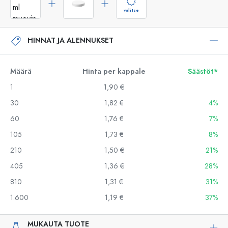
valitse
HINNAT JA ALENNUKSET
Määrä
Hinta per kappale
Säästöt*
1
1,90 €
30
1,82 €
4%
60
1,76 €
7%
105
1,73 €
8%
210
1,50 €
21%
405
1,36 €
28%
810
1,31 €
31%
1.600
1,19 €
37%
MUKAUTA TUOTE