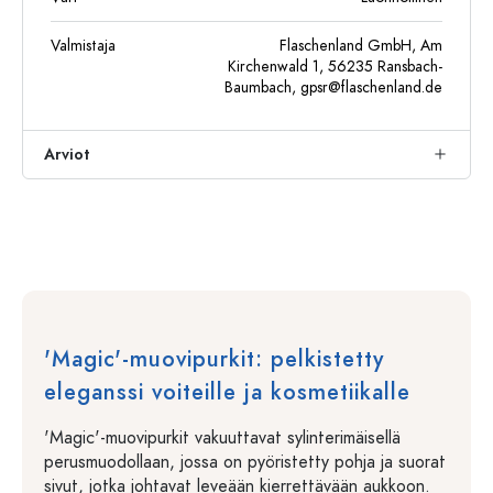
Valmistaja
Flaschenland GmbH, Am
Kirchenwald 1, 56235 Ransbach-
Baumbach,
gpsr@flaschenland.de
Arviot
'Magic'-muovipurkit: pelkistetty
eleganssi voiteille ja kosmetiikalle
'Magic'-muovipurkit vakuuttavat sylinterimäisellä
perusmuodollaan, jossa on pyöristetty pohja ja suorat
sivut, jotka johtavat leveään kierrettävään aukkoon.