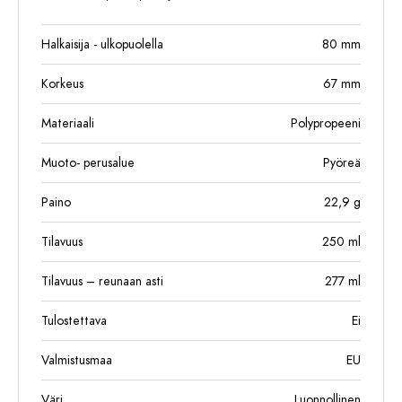
Halkaisija - ulkopuolella
80
mm
Korkeus
67
mm
Materiaali
Polypropeeni
Muoto- perusalue
Pyöreä
Paino
22,9
g
Tilavuus
250
ml
Tilavuus – reunaan asti
277
ml
Tulostettava
Ei
Valmistusmaa
EU
Väri
Luonnollinen