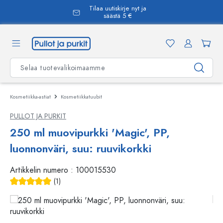
Tilaa uutiskirje nyt ja
äsisältöön
säästä 5 €
Kosmetiikka-astiat
Kosmetiikkatuubit
PULLOT JA PURKIT
250 ml muovipurkki 'Magic', PP,
luonnonväri, suu: ruuvikorkki
Artikkelin numero :
100015530
(1)
Keskimääräinen arvosana 5 5 tähdestä