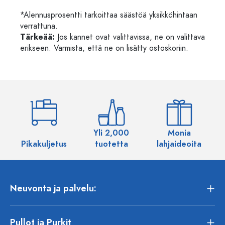
*Alennusprosentti tarkoittaa säästöä yksikköhintaan
verrattuna.
Tärkeää:
Jos kannet ovat valittavissa, ne on valittava
erikseen. Varmista, että ne on lisätty ostoskoriin.
Yli 2,000
Monia
Pikakuljetus
tuotetta
lahjaideoita
Neuvonta ja palvelu:
Pullot ja Purkit