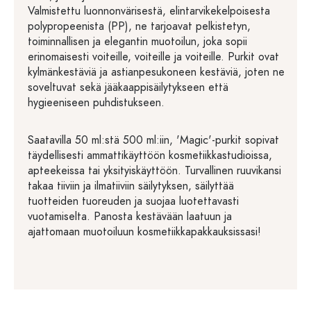
Valmistettu luonnonvärisestä, elintarvikekelpoisesta
polypropeenista (PP), ne tarjoavat pelkistetyn,
toiminnallisen ja elegantin muotoilun, joka sopii
erinomaisesti voiteille, voiteille ja voiteille. Purkit ovat
kylmänkestäviä ja astianpesukoneen kestäviä, joten ne
soveltuvat sekä jääkaappisäilytykseen että
hygieeniseen puhdistukseen.
Saatavilla 50 ml:stä 500 ml:iin, 'Magic'-purkit sopivat
täydellisesti ammattikäyttöön kosmetiikkastudioissa,
apteekeissa tai yksityiskäyttöön. Turvallinen ruuvikansi
takaa tiiviin ja ilmatiiviin säilytyksen, säilyttää
tuotteiden tuoreuden ja suojaa luotettavasti
vuotamiselta. Panosta kestävään laatuun ja
ajattomaan muotoiluun kosmetiikkapakkauksissasi!