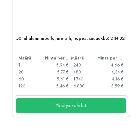
50 ml alumiinipullo, metalli, hopea, suuaukko: DIN 32
er kpl
Määrä
Hinta per kpl
Määrä
Hinta per kpl
 €
1
5,94 €
240
4,66 €
 €
20
5,77 €
480
4,34 €
 €
60
5,61 €
1.740
4,16 €
 €
120
5,46 €
6.880
3,59 €
Yksityiskohdat