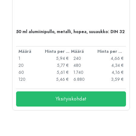
2)
50 ml alumiinipullo, metalli, hopea, suuaukko: DIN 32
er kpl
Määrä
Hinta per kpl
Määrä
Hinta per kpl
 €
1
5,94 €
240
4,66 €
 €
20
5,77 €
480
4,34 €
 €
60
5,61 €
1.740
4,16 €
 €
120
5,46 €
6.880
3,59 €
Yksityiskohdat