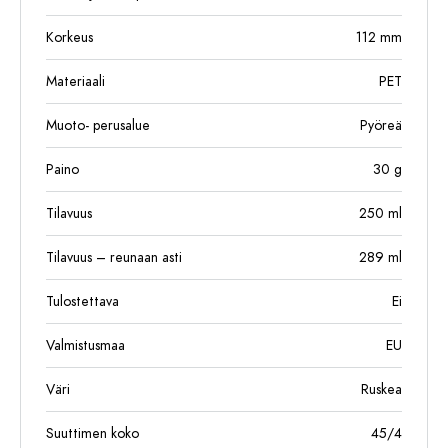
Korkeus
112
mm
Materiaali
PET
Muoto- perusalue
Pyöreä
Paino
30
g
Tilavuus
250
ml
Tilavuus – reunaan asti
289
ml
Tulostettava
Ei
Valmistusmaa
EU
Väri
Ruskea
Suuttimen koko
45/4