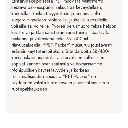
Elintarvikekelpoisesta PET-muovista valmistettu
kestävä pakkauspurkki vakuuttaa keveydellään,
korkealla iskunkestävyydellään ja erinomaisella
suojatoiminnallaan tableteille, jauheille, kapseleille,
voiteille tai voiteille. Pyöreä perusmuoto takaa helpon
käsittelyn ja tilaa säästävän varastoinnin. Saatavilla
ruskeana ja valkoisena sekä 75–500 ml
tilavuusalueella, "PET-Packer" mukautuu joustavasti
erilaisiin käyttötarkoituksiin. Standardoitu 38/400-
korkinaukaisu mahdollistaa turvallisen sulkemisen –
sopivat kannet ovat saatavilla valikoimassamme.
Monipuolisen käytettävyyden ja korkean
toiminnallisuuden ansiosta "PET-Packer" on
täydellinen valinta luotettavaan ja ammattimaiseen
tuotepakkaukseen.