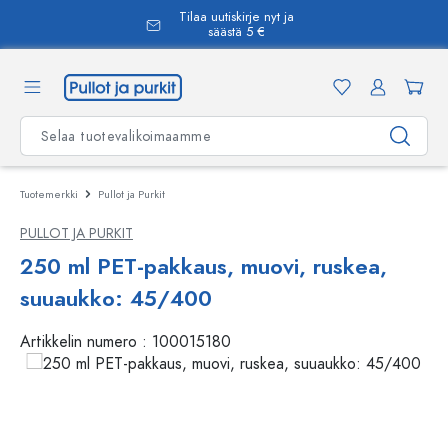
Tilaa uutiskirje nyt ja
äsisältöön
säästä 5 €
Tuotemerkki
Pullot ja Purkit
PULLOT JA PURKIT
250 ml PET-pakkaus, muovi, ruskea,
suuaukko: 45/400
Artikkelin numero :
100015180