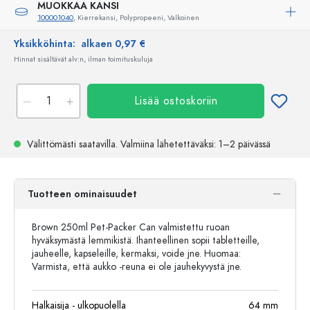
MUOKKAA KANSI
100001040
, Kierrekansi, Polypropeeni, Valkoinen
Yksikköhinta:
alkaen 0,97 €
Hinnat sisältävät alv:n, ilman toimituskuluja
Lisää ostoskoriin
Välittömästi saatavilla.
Valmiina lähetettäväksi
: 1–2 päivässä
Tuotteen ominaisuudet
Brown 250ml Pet-Packer Can valmistettu ruoan
hyväksymästä lemmikistä. Ihanteellinen sopii tabletteille,
jauheelle, kapseleille, kermaksi, voide jne. Huomaa:
Varmista, että aukko -reuna ei ole jauhekyvystä jne.
Halkaisija - ulkopuolella
64
mm