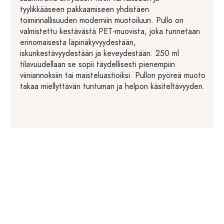
tyylikkääseen pakkaamiseen yhdistäen
toiminnallisuuden moderniin muotoiluun. Pullo on
valmistettu kestävästä PET-muovista, joka tunnetaan
erinomaisesta läpinäkyvyydestään,
iskunkestävyydestään ja keveydestään. 250 ml
tilavuudellaan se sopii täydellisesti pienempiin
viiniannoksiin tai maisteluastioiksi. Pullon pyöreä muoto
takaa miellyttävän tuntuman ja helpon käsiteltävyyden.