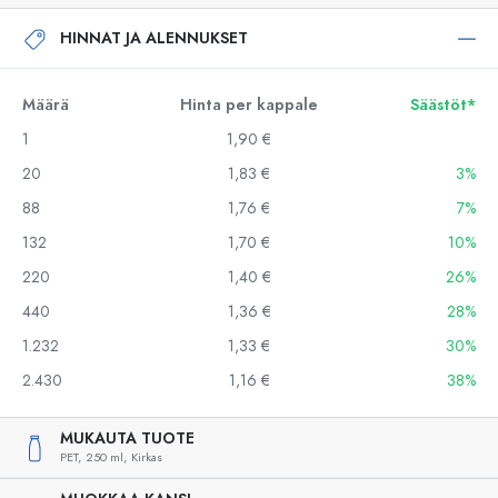
HINNAT JA ALENNUKSET
Määrä
Hinta per kappale
Säästöt*
1
1,90 €
20
1,83 €
3%
88
1,76 €
7%
132
1,70 €
10%
220
1,40 €
26%
440
1,36 €
28%
1.232
1,33 €
30%
2.430
1,16 €
38%
MUKAUTA TUOTE
PET,
250 ml,
Kirkas