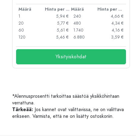
er kpl
Määrä
Hinta per kpl
Määrä
Hinta per kpl
 €
1
5,94 €
240
4,66 €
 €
20
5,77 €
480
4,34 €
 €
60
5,61 €
1.740
4,16 €
 €
120
5,46 €
6.880
3,59 €
Yksityiskohdat
*Alennusprosentti tarkoittaa säästöä yksikköhintaan
verrattuna.
Tärkeää:
Jos kannet ovat valittavissa, ne on valittava
erikseen. Varmista, että ne on lisätty ostoskoriin.