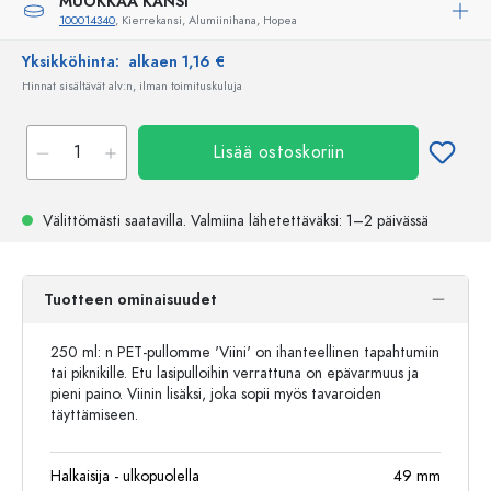
MUOKKAA KANSI
100014340
, Kierrekansi, Alumiinihana, Hopea
Yksikköhinta:
alkaen 1,16 €
Hinnat sisältävät alv:n, ilman toimituskuluja
Lisää ostoskoriin
Välittömästi saatavilla.
Valmiina lähetettäväksi
: 1–2 päivässä
Tuotteen ominaisuudet
250 ml: n PET-pullomme 'Viini' on ihanteellinen tapahtumiin
tai piknikille. Etu lasipulloihin verrattuna on epävarmuus ja
pieni paino. Viinin lisäksi, joka sopii myös tavaroiden
täyttämiseen.
Halkaisija - ulkopuolella
49
mm