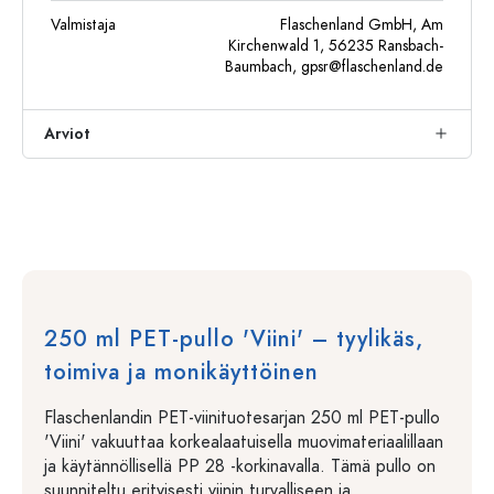
Valmistaja
Flaschenland GmbH, Am
Kirchenwald 1, 56235 Ransbach-
Baumbach,
gpsr@flaschenland.de
Arviot
250 ml PET-pullo 'Viini' – tyylikäs,
toimiva ja monikäyttöinen
Flaschenlandin PET-viinituotesarjan 250 ml PET-pullo
'Viini' vakuuttaa korkealaatuisella muovimateriaalillaan
ja käytännöllisellä PP 28 -korkinavalla. Tämä pullo on
suunniteltu erityisesti viinin turvalliseen ja