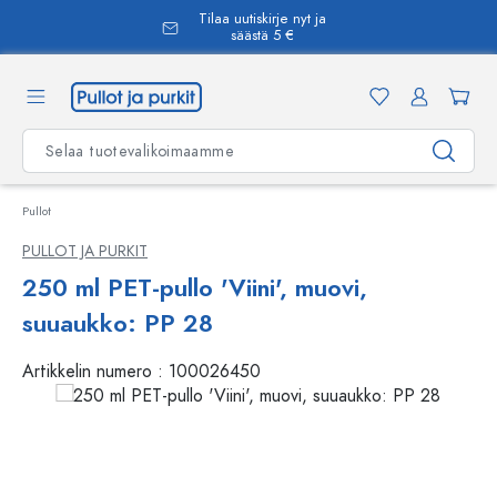
Tilaa uutiskirje nyt ja
äsisältöön
säästä 5 €
Pullot
PULLOT JA PURKIT
250 ml PET-pullo 'Viini', muovi,
suuaukko: PP 28
Artikkelin numero :
100026450