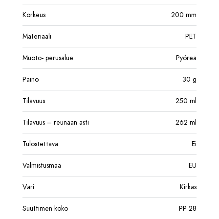
Korkeus
200
mm
Materiaali
PET
Muoto- perusalue
Pyöreä
Paino
30
g
Tilavuus
250
ml
Tilavuus – reunaan asti
262
ml
Tulostettava
Ei
Valmistusmaa
EU
Väri
Kirkas
Suuttimen koko
PP 28