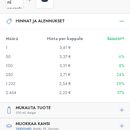
HINNAT JA ALENNUKSET
Määrä
Hinta per kappale
Säästöt*
1
3,61 €
50
3,37 €
6%
100
3,31 €
8%
250
2,71 €
24%
1.232
2,54 €
29%
2.464
2,25 €
37%
MUKAUTA TUOTE
270 ml,
Beige
MUOKKAA KANSI
100000480
, Korkki, PE, Sininen