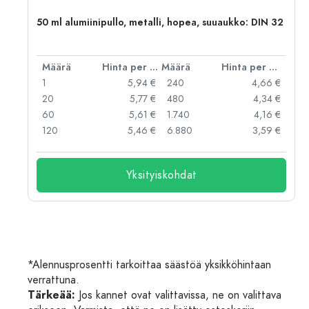
,
50 ml alumiinipullo, metalli, hopea, suuaukko: DIN 32
er kpl
Määrä
Hinta per kpl
Määrä
Hinta per kpl
 €
1
5,94 €
240
4,66 €
 €
20
5,77 €
480
4,34 €
 €
60
5,61 €
1.740
4,16 €
 €
120
5,46 €
6.880
3,59 €
Yksityiskohdat
*Alennusprosentti tarkoittaa säästöä yksikköhintaan
verrattuna.
Tärkeää:
Jos kannet ovat valittavissa, ne on valittava