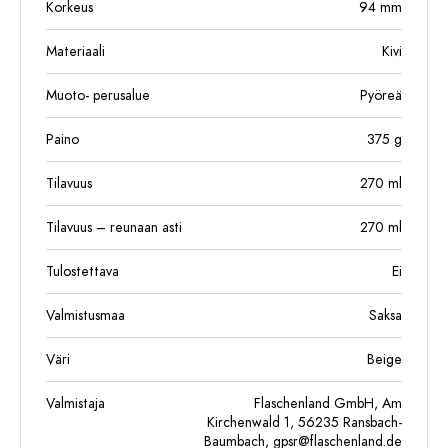
Korkeus
94
mm
Materiaali
Kivi
Muoto- perusalue
Pyöreä
Paino
375
g
Tilavuus
270
ml
Tilavuus – reunaan asti
270
ml
Tulostettava
Ei
Valmistusmaa
Saksa
Väri
Beige
Valmistaja
Flaschenland GmbH, Am
Kirchenwald 1, 56235 Ransbach-
Baumbach,
gpsr@flaschenland.de