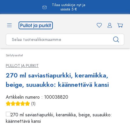
Tilaa uutiskirje nyt ja
äsisältöön
säästä 5 €
Säilytysastiat
PULLOT JA PURKIT
270 ml saviastiapurkki, keramiikka,
beige, suuaukko: käännettävä kansi
Artikkelin numero :
100038820
(1)
Keskimääräinen arvosana 5 5 tähdestä