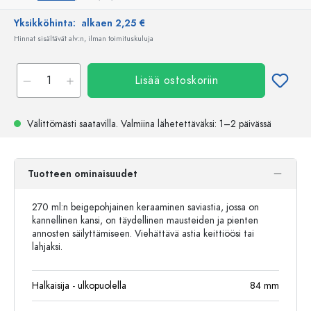
Yksikköhinta:
alkaen 2,25 €
Hinnat sisältävät alv:n, ilman toimituskuluja
Lisää ostoskoriin
Välittömästi saatavilla.
Valmiina lähetettäväksi
: 1–2 päivässä
Tuotteen ominaisuudet
270 ml:n beigepohjainen keraaminen saviastia, jossa on
kannellinen kansi, on täydellinen mausteiden ja pienten
annosten säilyttämiseen. Viehättävä astia keittiöösi tai
lahjaksi.
Halkaisija - ulkopuolella
84
mm