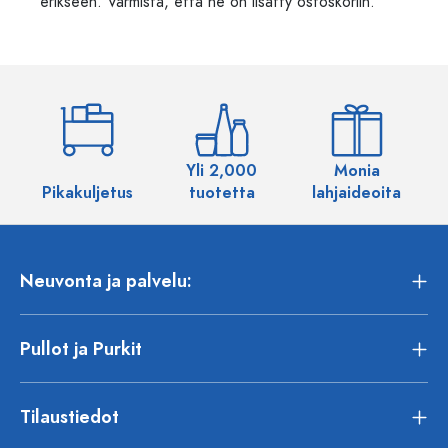
erikseen. Varmista, että ne on lisätty ostoskoriin.
Yli 2,000
Monia
Pikakuljetus
tuotetta
lahjaideoita
Neuvonta ja palvelu:
Pullot ja Purkit
Tilaustiedot