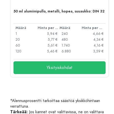
,
50 ml alumiinipullo, metalli, hopea, suuaukko: DIN 32
er kpl
Määrä
Hinta per kpl
Määrä
Hinta per kpl
 €
1
5,94 €
240
4,66 €
 €
20
5,77 €
480
4,34 €
 €
60
5,61 €
1.740
4,16 €
 €
120
5,46 €
6.880
3,59 €
Yksityiskohdat
*Alennusprosentti tarkoittaa säästöä yksikköhintaan
verrattuna.
Tärkeää:
Jos kannet ovat valittavissa, ne on valittava