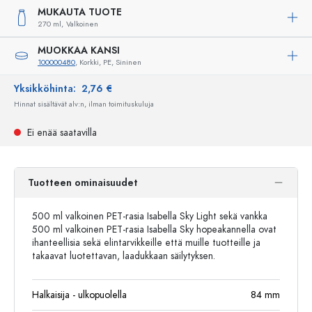
MUKAUTA TUOTE
270 ml,
Valkoinen
MUOKKAA KANSI
100000480
, Korkki, PE, Sininen
Yksikköhinta:
2,76 €
Hinnat sisältävät alv:n, ilman toimituskuluja
Ei enää saatavilla
Tuotteen ominaisuudet
500 ml valkoinen PET-rasia Isabella Sky Light sekä vankka
500 ml valkoinen PET-rasia Isabella Sky hopeakannella ovat
ihanteellisia sekä elintarvikkeille että muille tuotteille ja
takaavat luotettavan, laadukkaan säilytyksen.
Halkaisija - ulkopuolella
84
mm