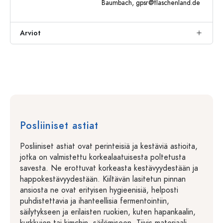
Baumbach,
gpsr@flaschenland.de
Arviot
Posliiniset astiat
Posliiniset astiat ovat perinteisiä ja kestäviä astioita,
jotka on valmistettu korkealaatuisesta poltetusta
savesta. Ne erottuvat korkeasta kestävyydestään ja
happokestävyydestään. Kiiltävän lasitetun pinnan
ansiosta ne ovat erityisen hygieenisiä, helposti
puhdistettavia ja ihanteellisia fermentointiin,
säilytykseen ja erilaisten ruokien, kuten hapankaalin,
kurkkujen tai kimchin, säilömiseen. Tiivis materiaali