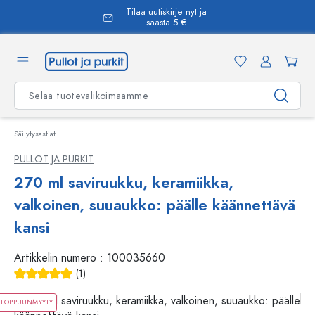
Tilaa uutiskirje nyt ja
äsisältöön
säästä 5 €
Säilytysastiat
PULLOT JA PURKIT
270 ml saviruukku, keramiikka,
valkoinen, suuaukko: päälle käännettävä
kansi
Artikkelin numero :
100035660
(1)
Keskimääräinen arvosana 5 5 tähdestä
LOPPUUNMYYTY