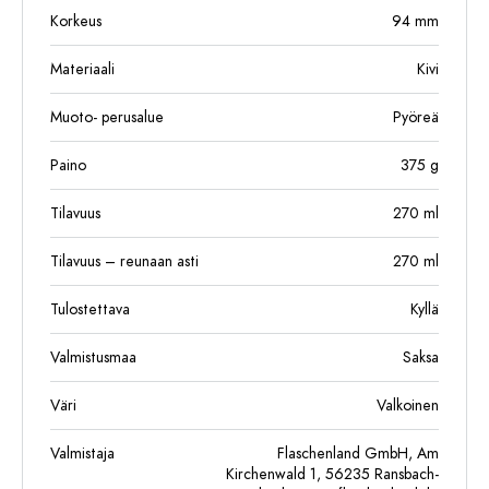
Korkeus
94
mm
Materiaali
Kivi
Muoto- perusalue
Pyöreä
Paino
375
g
Tilavuus
270
ml
Tilavuus – reunaan asti
270
ml
Tulostettava
Kyllä
Valmistusmaa
Saksa
Väri
Valkoinen
Valmistaja
Flaschenland GmbH, Am
Kirchenwald 1, 56235 Ransbach-