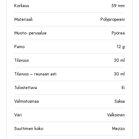
Korkeus
59
mm
Materiaali
Polypropeeni
Muoto- perusalue
Pyöreä
Paino
12
g
Tilavuus
30
ml
Tilavuus – reunaan asti
30
ml
Tulostettava
Ei
Valmistusmaa
Saksa
Väri
Valkoinen
Suuttimen koko
Mezzo