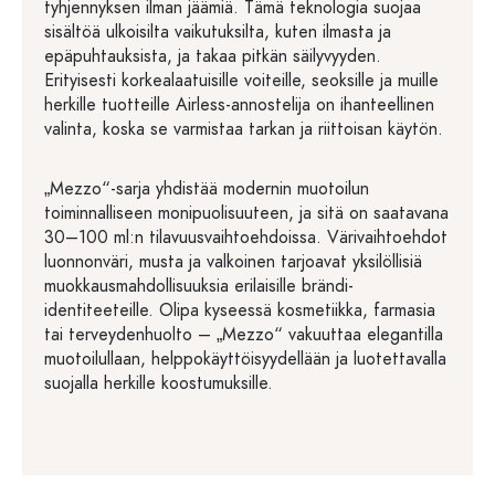
tyhjennyksen ilman jäämiä. Tämä teknologia suojaa
sisältöä ulkoisilta vaikutuksilta, kuten ilmasta ja
epäpuhtauksista, ja takaa pitkän säilyvyyden.
Erityisesti korkealaatuisille voiteille, seoksille ja muille
herkille tuotteille Airless-annostelija on ihanteellinen
valinta, koska se varmistaa tarkan ja riittoisan käytön.
„Mezzo“-sarja yhdistää modernin muotoilun
toiminnalliseen monipuolisuuteen, ja sitä on saatavana
30–100 ml:n tilavuusvaihtoehdoissa. Värivaihtoehdot
luonnonväri, musta ja valkoinen tarjoavat yksilöllisiä
muokkausmahdollisuuksia erilaisille brändi-
identiteeteille. Olipa kyseessä kosmetiikka, farmasia
tai terveydenhuolto – „Mezzo“ vakuuttaa elegantilla
muotoilullaan, helppokäyttöisyydellään ja luotettavalla
suojalla herkille koostumuksille.