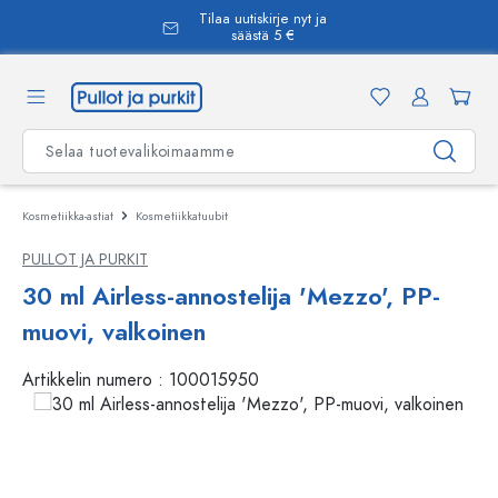
Tilaa uutiskirje nyt ja
äsisältöön
säästä 5 €
Kosmetiikka-astiat
Kosmetiikkatuubit
PULLOT JA PURKIT
30 ml Airless-annostelija 'Mezzo', PP-
muovi, valkoinen
Artikkelin numero :
100015950