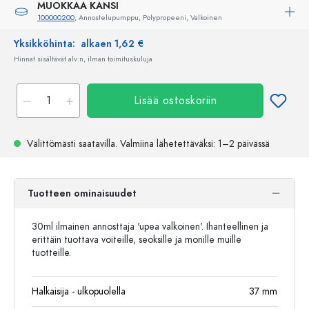
MUOKKAA KANSI
100000200
, Annostelupumppu, Polypropeeni, Valkoinen
Yksikköhinta:
alkaen 1,62 €
Hinnat sisältävät alv:n, ilman toimituskuluja
Lisää ostoskoriin
Välittömästi saatavilla.
Valmiina lähetettäväksi
: 1–2 päivässä
Tuotteen ominaisuudet
30ml ilmainen annosttaja 'upea valkoinen'. Ihanteellinen ja
erittäin tuottava voiteille, seoksille ja monille muille
tuotteille.
Halkaisija - ulkopuolella
37
mm