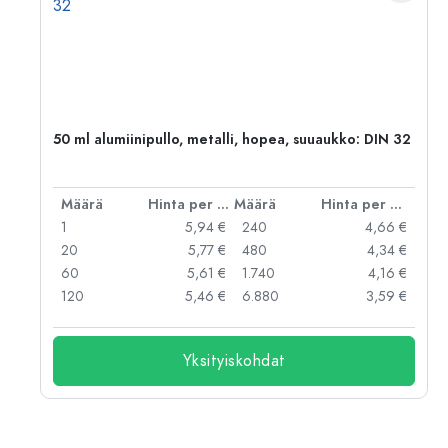
,
50 ml alumiinipullo, metalli, hopea, suuaukko: DIN 32
er kpl
Määrä
Hinta per kpl
Määrä
Hinta per kpl
 €
1
5,94 €
240
4,66 €
 €
20
5,77 €
480
4,34 €
 €
60
5,61 €
1.740
4,16 €
 €
120
5,46 €
6.880
3,59 €
Yksityiskohdat