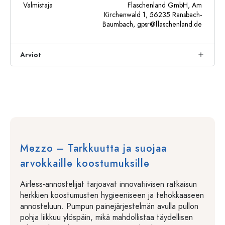
Valmistaja
Flaschenland GmbH, Am
Kirchenwald 1, 56235 Ransbach-
Baumbach,
gpsr@flaschenland.de
Arviot
Mezzo – Tarkkuutta ja suojaa
arvokkaille koostumuksille
Airless-annostelijat tarjoavat innovatiivisen ratkaisun
herkkien koostumusten hygieeniseen ja tehokkaaseen
annosteluun. Pumpun painejärjestelmän avulla pullon
pohja liikkuu ylöspäin, mikä mahdollistaa täydellisen