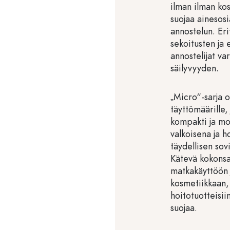
ilman ilman ko
suojaa ainesosi
annostelun. Eri
sekoitusten ja 
annostelijat v
säilyvyyden.
„Micro“-sarja o
täyttömäärille,
kompakti ja mo
valkoisena ja 
täydellisen sov
Kätevä kokonsa
matkakäyttöön 
kosmetiikkaan, 
hoitotuotteisiin
suojaa.