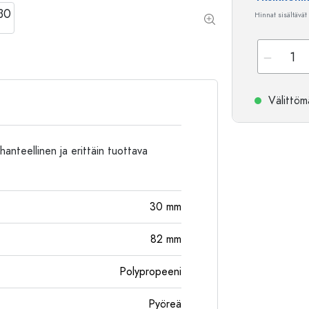
Alumiinipullot
Hinnat sisältävät
Välittömä
hanteellinen ja erittäin tuottava
30
mm
82
mm
Polypropeeni
Pyöreä