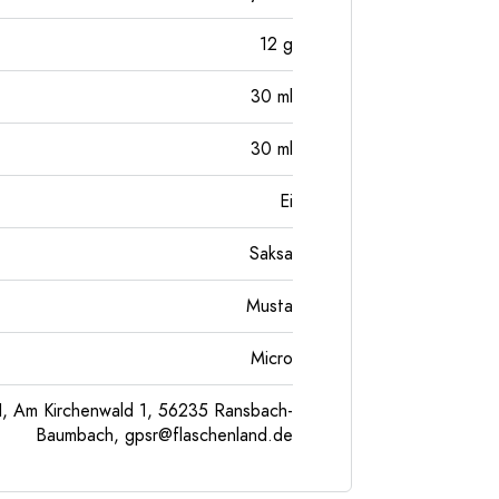
12
g
30
ml
30
ml
Ei
Saksa
Musta
Micro
, Am Kirchenwald 1, 56235 Ransbach-
Baumbach,
gpsr@flaschenland.de