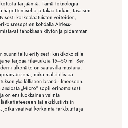
sketusta tai jäämiä. Tämä teknologia
a hapettumiselta ja takaa tarkan, tasaisen
tyisesti korkealaatuisten voiteiden,
erikoisreseptien kohdalla Airless-
armistavat tehokkaan käytön ja pidemmän
n suunniteltu erityisesti keskikokoisille
 ja se tarjoaa tilavuuksia 15–50 ml. Sen
derni ulkonäkö on saatavilla mustana,
hopeanvärisenä, mikä mahdollistaa
ituksen yksilölliseen brändi-ilmeeseen.
 ansiosta „Micro“ sopii erinomaisesti
ja on ensiluokkainen valinta
lääketieteeseen tai eksklusiivisiin
, jotka vaativat korkeinta tarkkuutta ja