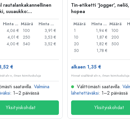
l rautalankakannellinen
Tin-etiketti 'Jogger', neliö,
ki, suuaukko:
hopea
kakannellinen suljin
Hinta per kpl
Määrä
Hinta per kpl
Määrä
Hinta per kpl
Määrä
4,06 €
100
3,91 €
1
1,94 €
100
4,01 €
250
3,53 €
10
1,87 €
200
4,00 €
540
3,52 €
20
1,82 €
500
50
1,78 €
3,52 €
alkaen 1,35 €
ävät alv:n, ilman toimituskuluja
Hinnat sisältävät alv:n, ilman toimituskuluja
ömästi saatavilla.
Valmiina
Välittömästi saatavilla.
Val
äväksi
: 1–2 päivässä
lähetettäväksi
: 1–2 päivässä
Yksityiskohdat
Yksityiskohdat