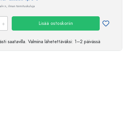
 alv:n, ilman toimituskuluja
Lisää ostoskoriin
sti saatavilla.
Valmiina lähetettäväksi
: 1–2 päivässä