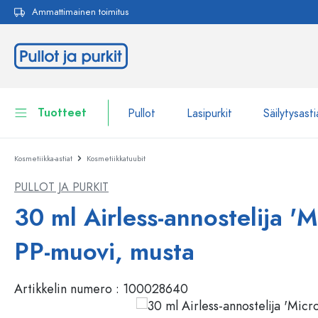
Ammattimainen toimitus
akuun
Siirry päänavigointiin
Tuotteet
Pullot
Lasipurkit
Säilytysasti
Kosmetiikka-astiat
Kosmetiikkatuubit
Pullot
Näytä kaikki Pullot
PULLOT JA PURKIT
Lasipurkit
Pullot tuotemerkin mukaan
30 ml Airless-annostelija 'Mi
WECK-Lasipullot
Säilytysastiat
PP-muovi, musta
Astiat
Pullot toiminnon mukaan
Artikkelin numero :
100028640
Pipettipullot
Kosmetiikka-astiat
Patenttikorkkipullot