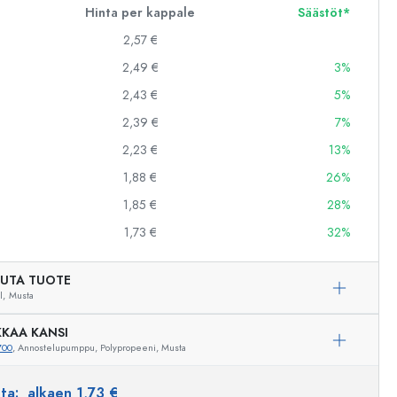
Hinta per kappale
Säästöt*
2,57 €
2,49 €
3%
2,43 €
5%
2,39 €
7%
2,23 €
13%
1,88 €
26%
1,85 €
28%
1,73 €
32%
UTA TUOTE
l,
Musta
KAA KANSI
700
, Annostelupumppu, Polypropeeni, Musta
Esimerkillinen edustus
nta:
alkaen 1,73 €