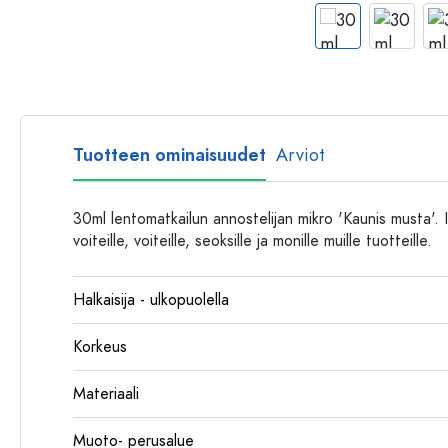
Muovipullot
Tuotteen ominaisuudet
Arviot
30ml lentomatkailun annostelijan mikro 'Kaunis musta'. I
voiteille, voiteille, seoksille ja monille muille tuotteille.
Halkaisija - ulkopuolella
Korkeus
Materiaali
Muoto- perusalue