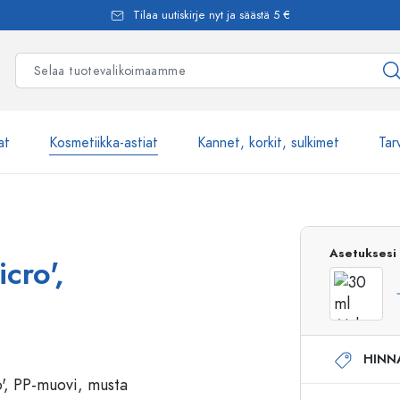
Tilaa uutiskirje nyt ja säästä 5 €
at
Kosmetiikka-astiat
Kannet, korkit, sulkimet
Tar
Yli 2500 tuot
Asetuksesi
cro',
Estal-Lasipullot
HINN
Pumppupullot
Airless-pumppupullot
Spraypullot
Roll-on-pullot