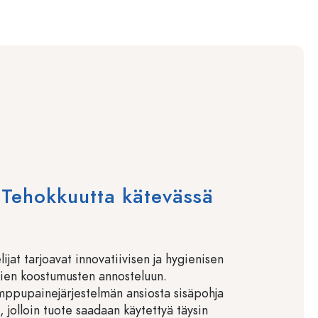
Tehokkuutta kätevässä
lijat tarjoavat innovatiivisen ja hygienisen
kien koostumusten annosteluun.
ppupainejärjestelmän ansiosta sisäpohja
n, jolloin tuote saadaan käytettyä täysin