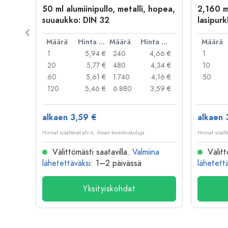
kulta
50 ml alumiinipullo, metalli, hopea,
2,160 m
suuaukko: DIN 32
lasipurk
rautalan
Hinta per kpl
Määrä
Hinta per kpl
Määrä
Hinta per kpl
Määrä
,06 €
1
5,94 €
240
4,66 €
1
,05 €
20
5,77 €
480
4,34 €
10
,04 €
60
5,61 €
1.740
4,16 €
50
,03 €
120
5,46 €
6.880
3,59 €
alkaen 3,59 €
alkaen 
Hinnat sisältävät alv:n, ilman toimituskuluja
Hinnat sisält
na
Välittömästi saatavilla.
Valmiina
Välitt
lähetettäväksi
: 1–2 päivässä
lähetett
Yksityiskohdat