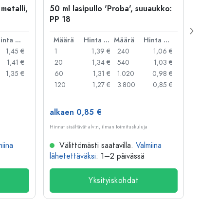
 metalli,
50 ml lasipullo 'Proba', suuaukko:
Kapse
PP 18
29 mm
Hinta per kpl
Määrä
Hinta per kpl
Määrä
Hinta per kpl
Mää
1,45 €
1
1,39 €
240
1,06 €
1
1,41 €
20
1,34 €
540
1,03 €
20
1,35 €
60
1,31 €
1.020
0,98 €
50
120
1,27 €
3.800
0,85 €
100
alkaen 0,85 €
alkae
Hinnat sisältävät alv:n, ilman toimituskuluja
Hinnat si
miina
Välittömästi saatavilla.
Valmiina
Väl
lähetettäväksi
: 1–2 päivässä
lähete
Yksityiskohdat