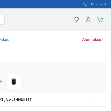
Ota yhteyttä
vikkeet
Alennukset
etta ja tuotevariaatiota
Lasipurkit
Tutustu nyt
Osta nyt
AT JA ALENNUKSET