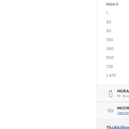
Määrä
1
Alkoholipullot
Puristuspullot
20
Likööripullot
Säilytyspullot
50
Mehupullot
Kuviopainetut pullot
100
Parfyymipullot
Ginipullot
Kynsilakkapullot
Joulupullot
200
Minipullot
Koristeelliset pullot
500
735
1.470
Erikoismuotoiset pullot
Sylinteripullot
Pyöreäkauluspullot
Käymisastiat
MUKA
Taskumatit
PP,
30 m
Leveäkaulaiset pullot
MUOK
100028
Keraamiset pullot
Yksikköhi