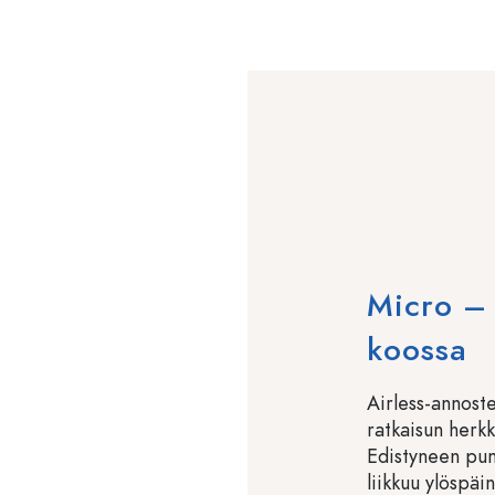
Micro – 
koossa
Airless-annoste
ratkaisun herk
Edistyneen pum
liikkuu ylöspäi