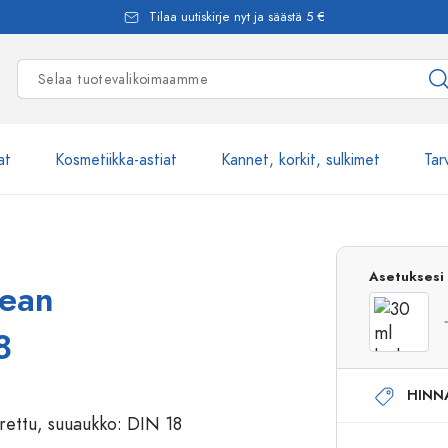
Tilaa uutiskirje nyt ja säästä 5 €
at
Kosmetiikka-astiat
Kannet, korkit, sulkimet
Tar
Yli 2500 tuot
Asetuksesi
kean
Estal-Lasipullot
8
HINN
Pumppupullot
Airless-pumppupullot
Spraypullot
Roll-on-pullot