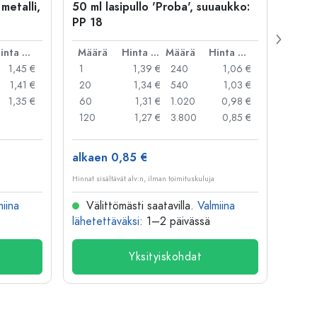
 metalli,
50 ml lasipullo 'Proba', suuaukko:
Kapse
PP 18
29 mm
Hinta per kpl
Määrä
Hinta per kpl
Määrä
Hinta per kpl
Mää
1,45 €
1
1,39 €
240
1,06 €
1
1,41 €
20
1,34 €
540
1,03 €
20
1,35 €
60
1,31 €
1.020
0,98 €
50
120
1,27 €
3.800
0,85 €
100
alkaen 0,85 €
alkae
Hinnat sisältävät alv:n, ilman toimituskuluja
Hinnat si
miina
Välittömästi saatavilla.
Valmiina
Väl
lähetettäväksi
: 1–2 päivässä
lähete
Yksityiskohdat