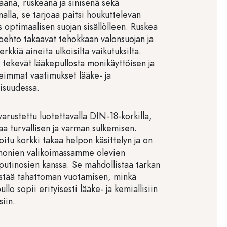
kaana, ruskeana ja sinisenä sekä
nalla, se tarjoaa paitsi houkuttelevan
 optimaalisen suojan sisällölleen. Ruskea
toehto takaavat tehokkaan valonsuojan ja
rkkiä aineita ulkoisilta vaikutuksilta.
tekevät lääkepullosta monikäyttöisen ja
keimmat vaatimukset lääke- ja
lisuudessa.
arustettu luotettavalla DIN-18-korkilla,
aa turvallisen ja varman sulkemisen.
tu korkki takaa helpon käsittelyn ja on
monien valikoimassamme olevien
tiputinosien kanssa. Se mahdollistaa tarkan
estää tahattoman vuotamisen, minkä
llo sopii erityisesti lääke- ja kemiallisiin
siin.