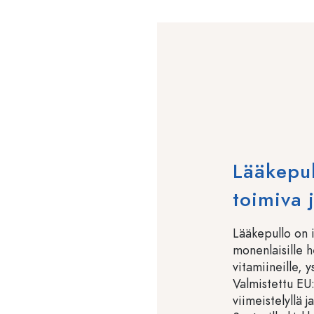
Lääkepul
toimiva 
Lääkepullo on 
monenlaisille h
vitamiineille, ys
Valmistettu EU:
viimeistelyllä j