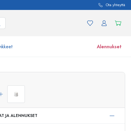
Ota yhteyttä
vikkeet
Alennukset
etta ja tuotevariaatiota
Lasipurkit
Tutustu nyt
Osta nyt
AT JA ALENNUKSET