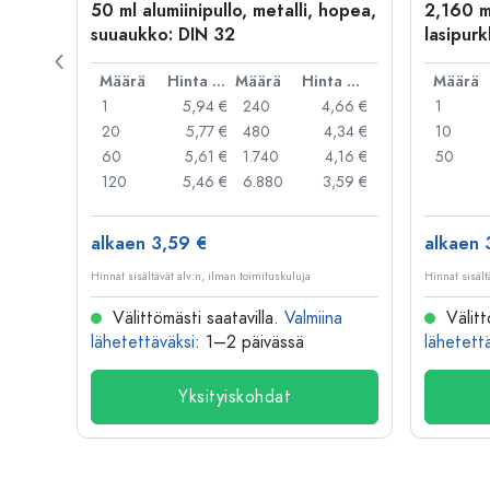
kulta
50 ml alumiinipullo, metalli, hopea,
2,160 m
suuaukko: DIN 32
lasipurk
rautalan
Hinta per kpl
Määrä
Hinta per kpl
Määrä
Hinta per kpl
Määrä
,06 €
1
5,94 €
240
4,66 €
1
,05 €
20
5,77 €
480
4,34 €
10
,04 €
60
5,61 €
1.740
4,16 €
50
,03 €
120
5,46 €
6.880
3,59 €
alkaen 3,59 €
alkaen 
Hinnat sisältävät alv:n, ilman toimituskuluja
Hinnat sisält
na
Välittömästi saatavilla.
Valmiina
Välitt
lähetettäväksi
: 1–2 päivässä
lähetett
Yksityiskohdat