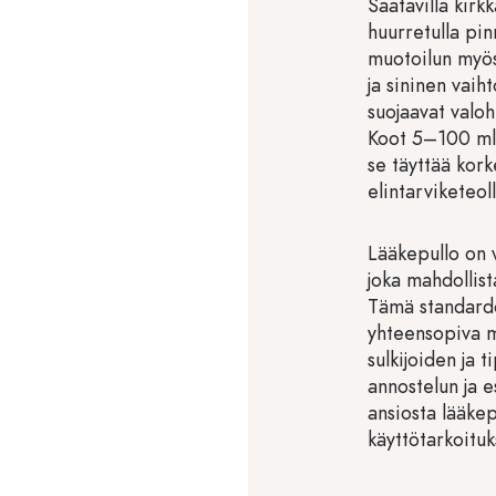
Saatavilla kirk
huurretulla pin
muotoilun myös
ja sininen vaih
suojaavat valohe
Koot 5–100 ml 
se täyttää kor
elintarviketeol
Lääkepullo on v
joka mahdollist
Tämä standardoi
yhteensopiva 
sulkijoiden ja 
annostelun ja 
ansiosta lääkepu
käyttötarkoituk