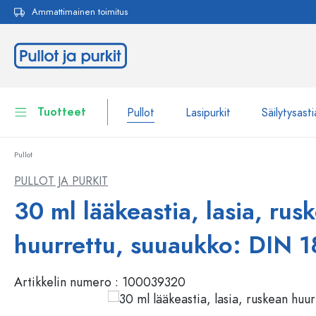
Ammattimainen toimitus
akuun
Siirry päänavigointiin
Tuotteet
Pullot
Lasipurkit
Säilytysasti
Pullot
Pullot
Näytä kaikki Pullot
PULLOT JA PURKIT
Lasipurkit
30 ml lääkeastia, lasia, rus
Pullot tuotemerkin mukaan
WECK-Lasipullot
Säilytysastiat
huurrettu, suuaukko: DIN 1
Astiat
Pullot toiminnon mukaan
Artikkelin numero :
100039320
Pipettipullot
Kosmetiikka-astiat
Patenttikorkkipullot