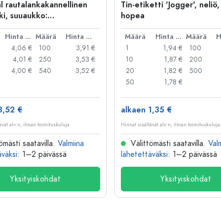
l rautalankakannellinen
Tin-etiketti 'Jogger', neliö,
ki, suuaukko:
hopea
kakannellinen suljin
Hinta per kpl
Määrä
Hinta per kpl
Määrä
Hinta per kpl
Määrä
4,06 €
100
3,91 €
1
1,94 €
100
4,01 €
250
3,53 €
10
1,87 €
200
4,00 €
540
3,52 €
20
1,82 €
500
50
1,78 €
3,52 €
alkaen 1,35 €
ävät alv:n, ilman toimituskuluja
Hinnat sisältävät alv:n, ilman toimituskuluja
ömästi saatavilla.
Valmiina
Välittömästi saatavilla.
Val
äväksi
: 1–2 päivässä
lähetettäväksi
: 1–2 päivässä
Yksityiskohdat
Yksityiskohdat