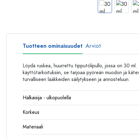
Muovipullot
Tuotteen ominaisuudet
Arviot
Löydä ruskea, huurrettu tipputölipullo, jossa on 30 ml. I
käyttötarkoituksiin, se tarjoaa pyöreän muodon ja kätev
turvalliseen lääkkeiden säilytykseen ja annosteluun.
Halkaisija - ulkopuolella
Korkeus
Materiaali