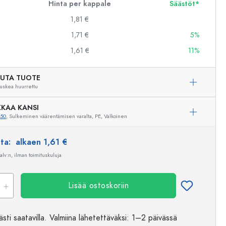
Hinta per kappale
Säästöt*
1,81 €
1,71 €
5%
1,61 €
11%
UTA TUOTE
uskea huurrettu
KAA KANSI
650
, Sulkeminen väärentämisen varalta, PE, Valkoinen
nta:
alkaen 1,61 €
 alv:n, ilman toimituskuluja
Lisää ostoskoriin
Esimerkillinen edustus
sti saatavilla.
Valmiina lähetettäväksi
: 1–2 päivässä