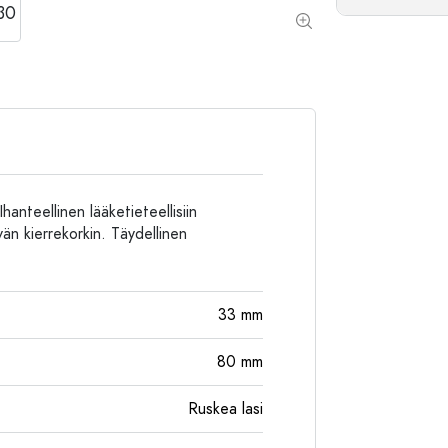
Alumiinipullot
hanteellinen lääketieteellisiin
än kierrekorkin. Täydellinen
33
mm
80
mm
Ruskea lasi