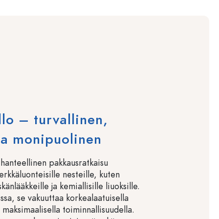
lo – turvallinen,
ja monipuolinen
ihanteellinen pakkausratkaisu
erkkäluonteisille nesteille, kuten
känlääkkeille ja kemiallisille liuoksille.
ssa, se vakuuttaa korkealaatuisella
a maksimaalisella toiminnallisuudella.