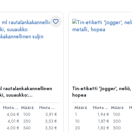
l rautalankakannellinen
Tin-etiketti 'Jogger', neliö,
ki, suuaukko:
hopea
kakannellinen suljin
Hinta per kpl
Määrä
Hinta per kpl
Määrä
Hinta per kpl
Määrä
4,06 €
100
3,91 €
1
1,94 €
100
4,01 €
250
3,53 €
10
1,87 €
200
4,00 €
540
3,52 €
20
1,82 €
500