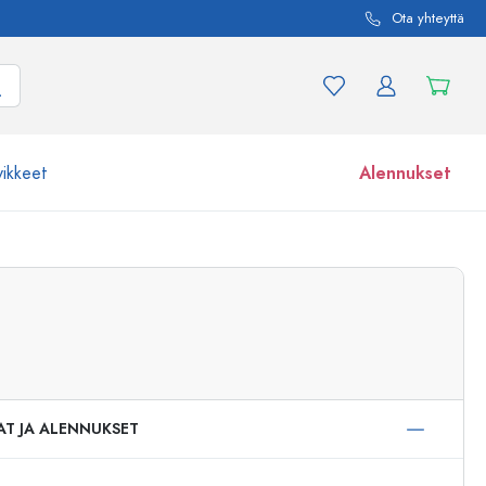
Ota yhteyttä
vikkeet
Alennukset
etta ja tuotevariaatiota
Lasipurkit
Tutustu nyt
Osta nyt
AT JA ALENNUKSET