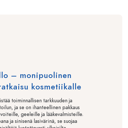
llo – monipuolinen
atkaisu kosmetiikalle
stää toiminnallisen tarkkuuden ja
oilun, ja se on ihanteellinen pakkaus
voiteille, geeleille ja lääkevalmisteille.
eana ja sinisenä lasivärinä, se suojaa
sisältöjä luotettavasti ulkoisilta