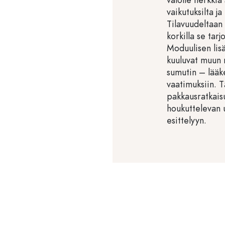
vaikutuksilta ja
Tilavuudeltaan
korkilla se tar
Moduulisen lis
kuuluvat muun 
sumutin – lääke
vaatimuksiin. T
pakkausratkaisu
houkuttelevan 
esittelyyn.