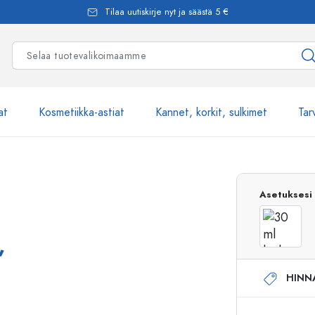
Tilaa uutiskirje nyt ja säästä 5 €
at
Kosmetiikka-astiat
Kannet, korkit, sulkimet
Tar
Yli 2500 tuot
Asetuksesi
Estal-Lasipullot
,
HINN
Pumppupullot
Airless-pumppupullot
Spraypullot
Roll-on-pullot