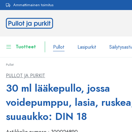
Ammattimainen toimitus
akuun
Siirry päänavigointiin
Tuotteet
Pullot
Lasipurkit
Säilytysasti
Pullot
Pullot
Näytä kaikki Pullot
PULLOT JA PURKIT
Lasipurkit
30 ml lääkepullo, jossa
Pullot tuotemerkin mukaan
WECK-Lasipullot
Säilytysastiat
voidepumppu, lasia, ruskea
Astiat
Pullot toiminnon mukaan
suuaukko: DIN 18
Pipettipullot
Kosmetiikka-astiat
Patenttikorkkipullot
Artikkelin numero :
100026890