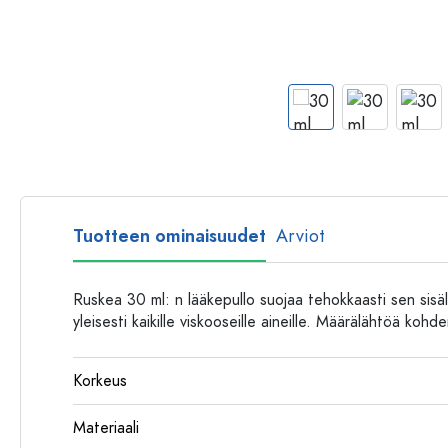
Muovipullot
Tuotteen ominaisuudet
Arviot
Ruskea 30 ml: n lääkepullo suojaa tehokkaasti sen sisäl
yleisesti kaikille viskooseille aineille. Määrälähtöä kohd
Korkeus
Materiaali