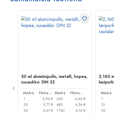
kulta
50 ml alumiinipullo, metalli, hopea,
2,160 m
suuaukko: DIN 32
lasipurk
rautalan
Hinta per kpl
Määrä
Hinta per kpl
Määrä
Hinta per kpl
Määrä
,06 €
1
5,94 €
240
4,66 €
1
,05 €
20
5,77 €
480
4,34 €
10
,04 €
60
5,61 €
1.740
4,16 €
50