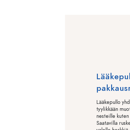
Lääkepu
pakkausr
Lääkepullo yhdi
tyylikkään muot
nesteille kuten 
Saatavilla rusk
valolle herkkiä 