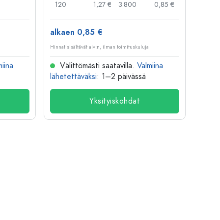
120
1,27 €
3.800
0,85 €
100
alkaen 0,85 €
alkae
Hinnat sisältävät alv:n, ilman toimituskuluja
Hinnat si
miina
Välittömästi saatavilla.
Valmiina
Väl
lähetettäväksi
: 1–2 päivässä
lähete
Yksityiskohdat