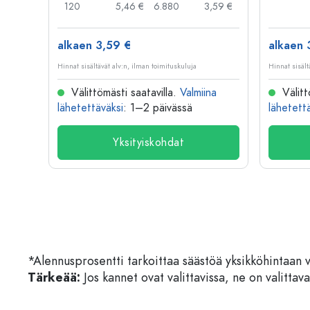
,03 €
120
5,46 €
6.880
3,59 €
alkaen 3,59 €
alkaen 
Hinnat sisältävät alv:n, ilman toimituskuluja
Hinnat sisält
na
Välittömästi saatavilla.
Valmiina
Välitt
lähetettäväksi
: 1–2 päivässä
lähetett
Yksityiskohdat
*Alennusprosentti tarkoittaa säästöä yksikköhintaan 
Tärkeää:
Jos kannet ovat valittavissa, ne on valittava