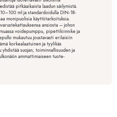
 edistää pitkäaikaista laadun säilymistä.
 10–100 ml ja standardoidulla DIN-18-
joaa monipuolisia käyttötarkoituksia.
ävarustekattauksensa ansiosta – johon
muassa voidepumppu, pipettikiinnike ja
pullo mukautuu joustavasti erilaisiin
ämä korkealaatuinen ja tyylikäs
 yhdistää suojan, toiminnallisuuden ja
ulkonäön ammattimaiseen tuote-