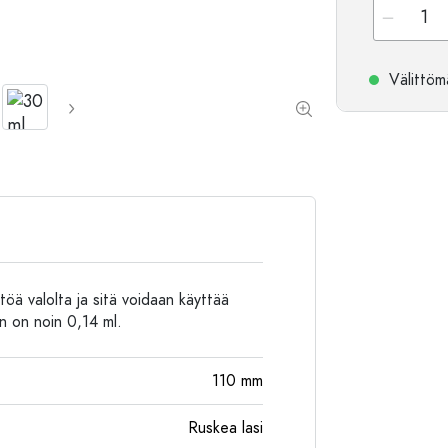
Alumiinipullot
Välittömä
töä valolta ja sitä voidaan käyttää
en on noin 0,14 ml.
110
mm
Ruskea lasi