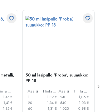
 metalli,
50 ml lasipullo 'Proba', suuaukko:
Kapse
PP 18
29 mm
Hinta per kpl
Määrä
Hinta per kpl
Määrä
Hinta per kpl
Mää
1,45 €
1
1,39 €
240
1,06 €
1
1,41 €
20
1,34 €
540
1,03 €
20
1,35 €
60
1,31 €
1.020
0,98 €
50