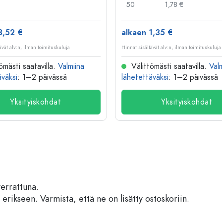
50
1,78 €
3,52 €
alkaen 1,35 €
ävät alv:n, ilman toimituskuluja
Hinnat sisältävät alv:n, ilman toimituskuluja
ömästi saatavilla.
Valmiina
Välittömästi saatavilla.
Val
äväksi
: 1–2 päivässä
lähetettäväksi
: 1–2 päivässä
Yksityiskohdat
Yksityiskohdat
verrattuna.
 erikseen. Varmista, että ne on lisätty ostoskoriin.