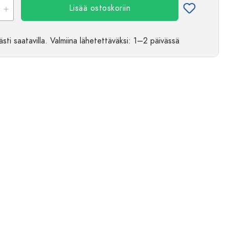
Lisää ostoskoriin
sti saatavilla.
Valmiina lähetettäväksi
: 1–2 päivässä