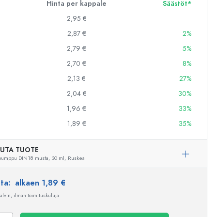
Hinta per kappale
Säästöt*
2,95 €
2,87 €
2%
2,79 €
5%
2,70 €
8%
2,13 €
27%
2,04 €
30%
1,96 €
33%
1,89 €
35%
UTA TUOTE
pumppu DIN18 musta,
30 ml,
Ruskea
nta:
alkaen 1,89 €
 alv:n, ilman toimituskuluja