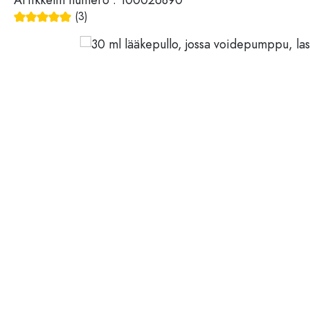
Muovisäiliöt
(3)
Keskimääräinen arvosana 5 5 tähdestä
Pullot käytön mukaan
Kannet, korkit, sulkimet
Etikka- ja öljypullot
Viinipullot
Tarvikkeet
Olutpullot
Juomapullot
Tuotemerkki
Lääkepullot
Maitopullot
Alennukset
Uutuudet
Pullot muodon mukaan
Apteekkipullot
Korvalliset pullot
Pitkäkaulaiset pullot
Monikulmaiset pullot
Pullot materiaalin mukaan
Lasipullot