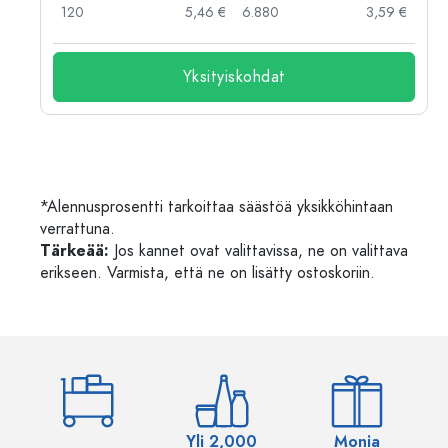
 €
120
5,46 €
6.880
3,59 €
Yksityiskohdat
*Alennusprosentti tarkoittaa säästöä yksikköhintaan
verrattuna.
Tärkeää:
Jos kannet ovat valittavissa, ne on valittava
erikseen. Varmista, että ne on lisätty ostoskoriin.
Yli 2,000
Monia