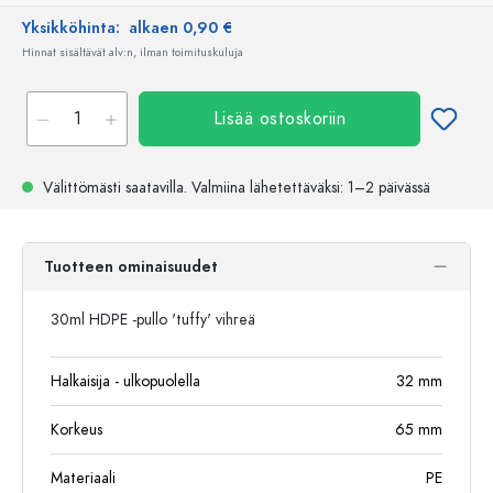
Yksikköhinta:
alkaen 0,90 €
Hinnat sisältävät alv:n, ilman toimituskuluja
Lisää ostoskoriin
Välittömästi saatavilla.
Valmiina lähetettäväksi
: 1–2 päivässä
Tuotteen ominaisuudet
30ml HDPE -pullo 'tuffy' vihreä
Halkaisija - ulkopuolella
32
mm
Korkeus
65
mm
Materiaali
PE