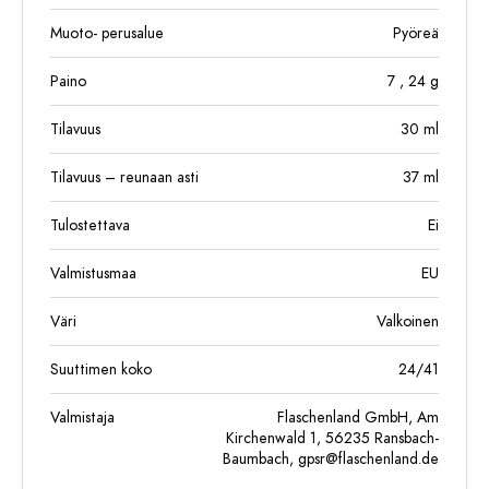
Muoto- perusalue
Pyöreä
Paino
7
, 24
g
Tilavuus
30
ml
Tilavuus – reunaan asti
37
ml
Tulostettava
Ei
Valmistusmaa
EU
Väri
Valkoinen
Suuttimen koko
24/41
Valmistaja
Flaschenland GmbH, Am
Kirchenwald 1, 56235 Ransbach-
Baumbach,
gpsr@flaschenland.de