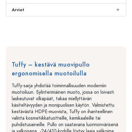
Arviot
Tuffy – kestävä muovipullo
ergonomisella muotoilulla
Tuffy-sarja yhdistää toiminnallisuuden moderniin
muotoiluun. Sylinterimäinen muoto, jossa on loivasti
laskeutuvat olkapäät, takaa miellyttävän
käsiteltävyyden ja monipuolisen käytön. Valmistettu
kestävästä HDPE-muovista, Tuffy on ihanteellinen
valinta kosmetiikkatuotteille, kemikaaleille tai
puhdistusaineille. Pullo on saatavana luonnonvärisenä
ja valkoisena. -24/410-korkille löytyy laaja valikoima