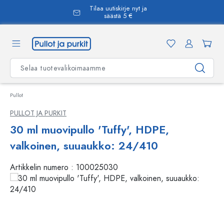
Tilaa uutiskirje nyt ja
äsisältöön
säästä 5 €
Pullot
PULLOT JA PURKIT
30 ml muovipullo 'Tuffy', HDPE,
valkoinen, suuaukko: 24/410
Artikkelin numero :
100025030