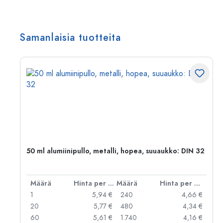
Samanlaisia tuotteita
,
50 ml alumiinipullo, metalli, hopea, suuaukko: DIN 32
er kpl
Määrä
Hinta per kpl
Määrä
Hinta per kpl
 €
1
5,94 €
240
4,66 €
 €
20
5,77 €
480
4,34 €
 €
60
5,61 €
1.740
4,16 €