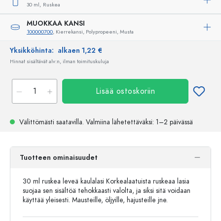
30 ml,
Ruskea
MUOKKAA KANSI
100000700
, Kierrekansi, Polypropeeni, Musta
Yksikköhinta:
alkaen 1,22 €
Hinnat sisältävät alv:n, ilman toimituskuluja
Lisää ostoskoriin
Välittömästi saatavilla.
Valmiina lähetettäväksi
: 1–2 päivässä
Tuotteen ominaisuudet
30 ml ruskea leveä kaulalasi Korkealaatuista ruskeaa lasia
suojaa sen sisältöä tehokkaasti valolta, ja siksi sitä voidaan
käyttää yleisesti. Mausteille, öljyille, hajusteille jne.