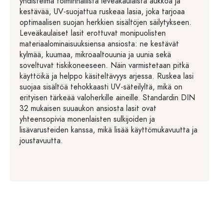
yhdistelmä toiminnallista leveäkaulaista aukkoa ja
kestävää, UV-suojattua ruskeaa lasia, joka tarjoaa
optimaalisen suojan herkkien sisältöjen säilytykseen.
Leveäkaulaiset lasit erottuvat monipuolisten
materiaalominaisuuksiensa ansiosta: ne kestävät
kylmää, kuumaa, mikroaaltouunia ja uunia sekä
soveltuvat tiskikoneeseen. Näin varmistetaan pitkä
käyttöikä ja helppo käsiteltävyys arjessa. Ruskea lasi
suojaa sisältöä tehokkaasti UV-säteilyltä, mikä on
erityisen tärkeää valoherkille aineille. Standardin DIN
32 mukaisen suuaukon ansiosta lasit ovat
yhteensopivia monenlaisten sulkijoiden ja
lisävarusteiden kanssa, mikä lisää käyttömukavuutta ja
joustavuutta.