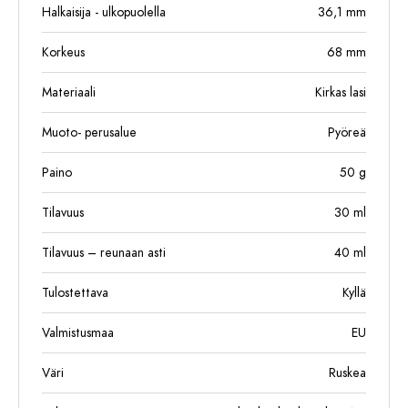
Halkaisija - ulkopuolella
36,1
mm
Korkeus
68
mm
Materiaali
Kirkas lasi
Muoto- perusalue
Pyöreä
Paino
50
g
Tilavuus
30
ml
Tilavuus – reunaan asti
40
ml
Tulostettava
Kyllä
Valmistusmaa
EU
Väri
Ruskea