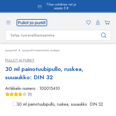
Tilaa uutiskirje nyt ja
äsisältöön
säästä 5 €
Lasipurkit
Lasipurkit tuotemerkin mukaan
PULLOT JA PURKIT
30 ml painotuubipullo, ruskea,
suuaukko: DIN 32
Artikkelin numero :
100015410
(1)
Keskimääräinen arvosana 4 5 tähdestä