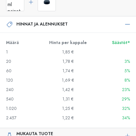
HINNAT JA ALENNUKSET
Määrä
Hinta per kappale
Säästöt*
1
1,85 €
20
1,78 €
3%
60
1,74 €
5%
120
1,69 €
8%
240
1,42 €
23%
540
1,31 €
29%
1.020
1,25 €
32%
2.457
1,22 €
34%
MUKAUTA TUOTE