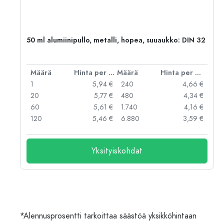
,
50 ml alumiinipullo, metalli, hopea, suuaukko: DIN 32
er kpl
Määrä
Hinta per kpl
Määrä
Hinta per kpl
 €
1
5,94 €
240
4,66 €
 €
20
5,77 €
480
4,34 €
 €
60
5,61 €
1.740
4,16 €
 €
120
5,46 €
6.880
3,59 €
Yksityiskohdat
*Alennusprosentti tarkoittaa säästöä yksikköhintaan