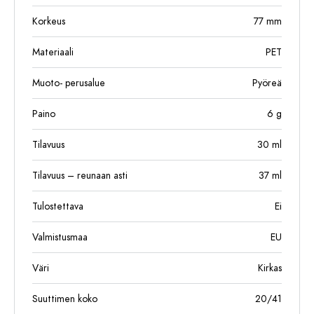
Korkeus
77
mm
Materiaali
PET
Muoto- perusalue
Pyöreä
Paino
6
g
Tilavuus
30
ml
Tilavuus – reunaan asti
37
ml
Tulostettava
Ei
Valmistusmaa
EU
Väri
Kirkas
Suuttimen koko
20/41