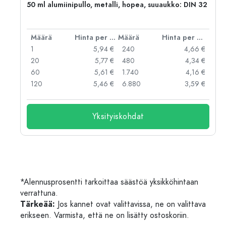
50 ml alumiinipullo, metalli, hopea, suuaukko: DIN 32
er kpl
Määrä
Hinta per kpl
Määrä
Hinta per kpl
 €
1
5,94 €
240
4,66 €
 €
20
5,77 €
480
4,34 €
 €
60
5,61 €
1.740
4,16 €
 €
120
5,46 €
6.880
3,59 €
Yksityiskohdat
*Alennusprosentti tarkoittaa säästöä yksikköhintaan
verrattuna.
Tärkeää:
Jos kannet ovat valittavissa, ne on valittava
erikseen. Varmista, että ne on lisätty ostoskoriin.