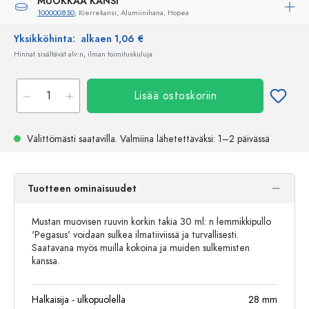
MUOKKAA KANSI
100000850
, Kierrekansi, Alumiinihana, Hopea
Yksikköhinta:
alkaen 1,06 €
Hinnat sisältävät alv:n, ilman toimituskuluja
Lisää ostoskoriin
Välittömästi saatavilla.
Valmiina lähetettäväksi
: 1–2 päivässä
Tuotteen ominaisuudet
Mustan muovisen ruuvin korkin takia 30 ml: n lemmikkipullo
'Pegasus' voidaan sulkea ilmatiiviissä ja turvallisesti.
Saatavana myös muilla kokoina ja muiden sulkemisten
kanssa.
Halkaisija - ulkopuolella
28
mm