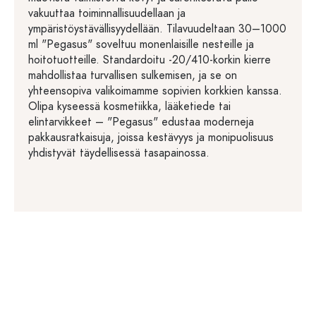
vakuuttaa toiminnallisuudellaan ja
ympäristöystävällisyydellään. Tilavuudeltaan 30–1000
ml "Pegasus" soveltuu monenlaisille nesteille ja
hoitotuotteille. Standardoitu -20/410-korkin kierre
mahdollistaa turvallisen sulkemisen, ja se on
yhteensopiva valikoimamme sopivien korkkien kanssa.
Olipa kyseessä kosmetiikka, lääketiede tai
elintarvikkeet – "Pegasus" edustaa moderneja
pakkausratkaisuja, joissa kestävyys ja monipuolisuus
yhdistyvät täydellisessä tasapainossa.