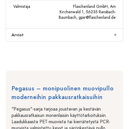
Valmistaja
Flaschenland GmbH, Am
Kirchenwald 1, 56235 Ransbach-
Baumbach,
gpsr@flaschenland.de
Arviot
Pegasus – monipuolinen muovipullo
moderneihin pakkausratkaisuihin
"Pegasus"-sarja tarjoaa joustavan ja kestävän
pakkausratkaisun monenlaisiin käyttötarkoituksiin.
Laadukkaasta PET-muovista tai kierrätetystä PCR-
muovista valmistettu kevyt ja särönkestävä pullo