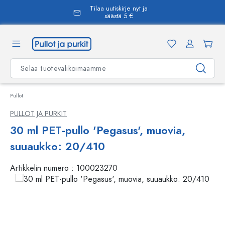
Tilaa uutiskirje nyt ja
äsisältöön
säästä 5 €
Pullot
PULLOT JA PURKIT
30 ml PET-pullo 'Pegasus', muovia,
suuaukko: 20/410
Artikkelin numero :
100023270