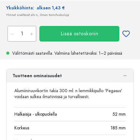
Yksikköhinta:
alkaen 1,43 €
Hinnat sisältävät alv:n, ilman toimituskuluja
Lisää ostoskoriin
Välittömästi saatavilla.
Valmiina lähetettäväksi
: 1–2 päivässä
Tuotteen ominaisuudet
Alumiiniruuvikortin takia 300 ml: n lemmikkipullo 'Pegasus'
voidaan sulkea ilmatiiviissä ja turvallisesti.
Halkaisija - ulkopuolella
52
mm
Korkeus
185
mm