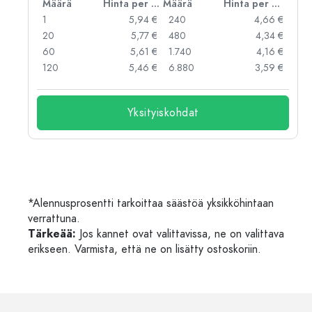
er kpl
Määrä
Hinta per kpl
Määrä
Hinta per kpl
 €
1
5,94 €
240
4,66 €
 €
20
5,77 €
480
4,34 €
 €
60
5,61 €
1.740
4,16 €
 €
120
5,46 €
6.880
3,59 €
Yksityiskohdat
*Alennusprosentti tarkoittaa säästöä yksikköhintaan
verrattuna.
Tärkeää:
Jos kannet ovat valittavissa, ne on valittava
erikseen. Varmista, että ne on lisätty ostoskoriin.