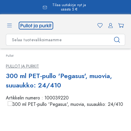
Tilaa uutiskirje nyt ja
äsisältöön
säästä 5 €
Pullot
PULLOT JA PURKIT
300 ml PET-pullo 'Pegasus', muovia,
suuaukko: 24/410
Artikkelin numero :
100039220