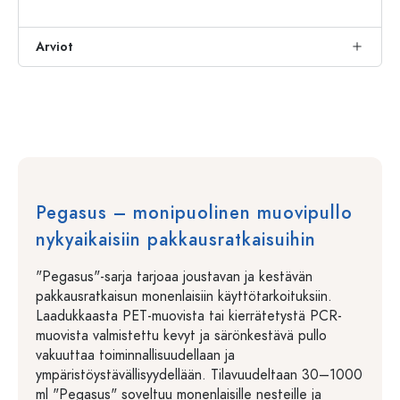
Arviot
Pegasus – monipuolinen muovipullo
nykyaikaisiin pakkausratkaisuihin
"Pegasus"-sarja tarjoaa joustavan ja kestävän
pakkausratkaisun monenlaisiin käyttötarkoituksiin.
Laadukkaasta PET-muovista tai kierrätetystä PCR-
muovista valmistettu kevyt ja särönkestävä pullo
vakuuttaa toiminnallisuudellaan ja
ympäristöystävällisyydellään. Tilavuudeltaan 30–1000
ml "Pegasus" soveltuu monenlaisille nesteille ja