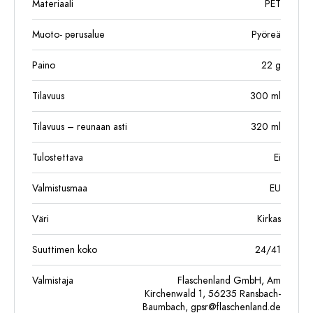
Materiaali
PET
Muoto- perusalue
Pyöreä
Paino
22
g
Tilavuus
300
ml
Tilavuus – reunaan asti
320
ml
Tulostettava
Ei
Valmistusmaa
EU
Väri
Kirkas
Suuttimen koko
24/41
Valmistaja
Flaschenland GmbH, Am
Kirchenwald 1, 56235 Ransbach-
Baumbach,
gpsr@flaschenland.de