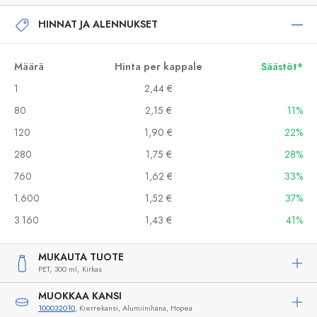
HINNAT JA ALENNUKSET
Määrä
Hinta per kappale
Säästöt*
1
2,44 €
80
2,15 €
11%
120
1,90 €
22%
280
1,75 €
28%
760
1,62 €
33%
1.600
1,52 €
37%
3.160
1,43 €
41%
MUKAUTA TUOTE
PET,
300 ml,
Kirkas
MUOKKAA KANSI
100032010
, Kierrekansi, Alumiinihana, Hopea