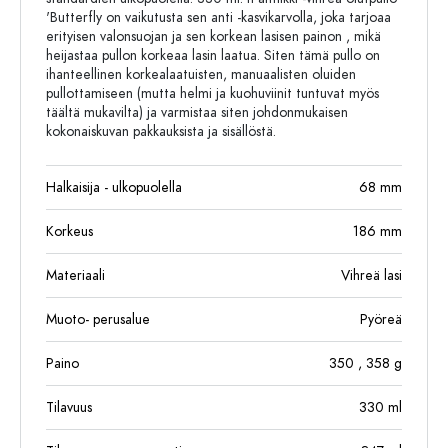
'Butterfly on vaikutusta sen anti -kasvikarvolla, joka tarjoaa
erityisen valonsuojan ja sen korkean lasisen painon , mikä
heijastaa pullon korkeaa lasin laatua. Siten tämä pullo on
ihanteellinen korkealaatuisten, manuaalisten oluiden
pullottamiseen (mutta helmi ja kuohuviinit tuntuvat myös
täältä mukavilta) ja varmistaa siten johdonmukaisen
kokonaiskuvan pakkauksista ja sisällöstä.
Halkaisija - ulkopuolella
68
mm
Korkeus
186
mm
Materiaali
Vihreä lasi
Muoto- perusalue
Pyöreä
Paino
350
, 358
g
Tilavuus
330
ml