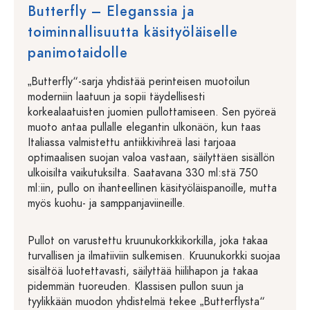
Butterfly – Eleganssia ja
toiminnallisuutta käsityöläiselle
panimotaidolle
„Butterfly“-sarja yhdistää perinteisen muotoilun
moderniin laatuun ja sopii täydellisesti
korkealaatuisten juomien pullottamiseen. Sen pyöreä
muoto antaa pullalle elegantin ulkonäön, kun taas
Italiassa valmistettu antiikkivihreä lasi tarjoaa
optimaalisen suojan valoa vastaan, säilyttäen sisällön
ulkoisilta vaikutuksilta. Saatavana 330 ml:stä 750
ml:iin, pullo on ihanteellinen käsityöläispanoille, mutta
myös kuohu- ja samppanjaviineille.
Pullot on varustettu kruunukorkkikorkilla, joka takaa
turvallisen ja ilmatiiviin sulkemisen. Kruunukorkki suojaa
sisältöä luotettavasti, säilyttää hiilihapon ja takaa
pidemmän tuoreuden. Klassisen pullon suun ja
tyylikkään muodon yhdistelmä tekee „Butterflysta“