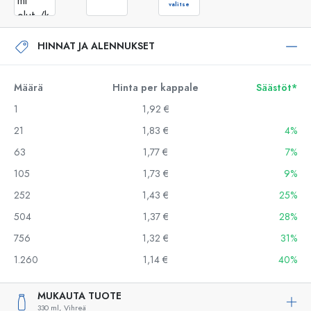
valitse
HINNAT JA ALENNUKSET
Määrä
Hinta per kappale
Säästöt*
1
1,92 €
21
1,83 €
4%
63
1,77 €
7%
105
1,73 €
9%
252
1,43 €
25%
504
1,37 €
28%
756
1,32 €
31%
1.260
1,14 €
40%
MUKAUTA TUOTE
330 ml,
Vihreä