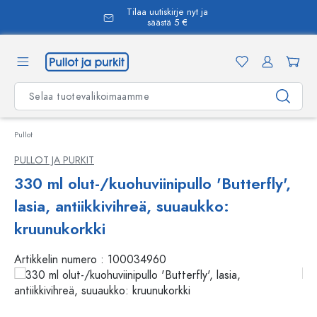
Tilaa uutiskirje nyt ja
äsisältöön
säästä 5 €
Pullot
PULLOT JA PURKIT
330 ml olut-/kuohuviinipullo 'Butterfly',
lasia, antiikkivihreä, suuaukko:
kruunukorkki
Artikkelin numero :
100034960