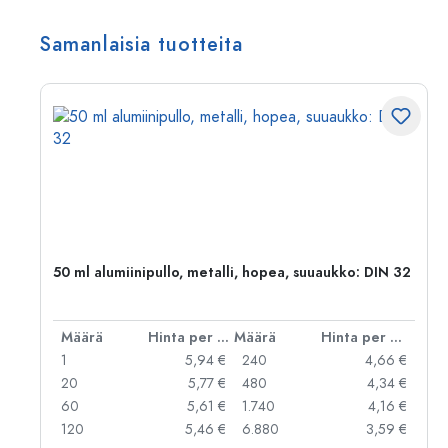
Samanlaisia tuotteita
50 ml alumiinipullo, metalli, hopea, suuaukko: DIN 32
er kpl
Määrä
Hinta per kpl
Määrä
Hinta per kpl
 €
1
5,94 €
240
4,66 €
 €
20
5,77 €
480
4,34 €
 €
60
5,61 €
1.740
4,16 €
 €
120
5,46 €
6.880
3,59 €