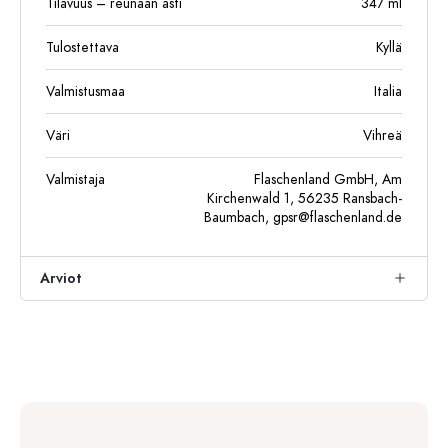
Tilavuus – reunaan asti
347
ml
Tulostettava
Kyllä
Valmistusmaa
Italia
Väri
Vihreä
Valmistaja
Flaschenland GmbH, Am
Kirchenwald 1, 56235 Ransbach-
Baumbach,
gpsr@flaschenland.de
Arviot