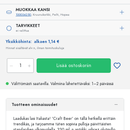
MUOKKAA KANSI
100034250
, Kruunukorkki, Pelti, Hopea
TARVIKKEET
ei valittua
Yksikköhinta:
alkaen 1,14 €
Hinnat sisältävät alv:n, ilman toimituskuluja
Lisää ostoskoriin
Välittömästi saatavilla.
Valmiina lähetettäväksi
: 1–2 päivässä
Tuotteen ominaisuudet
Laadukas lasi Italiasta! 'Craft Beer' on tällä hetkellä erittäin
trendikäs, ja tarjoamme täten sopivia pulloja päivittäisten
standardien ulkopuolella. 330 ml: n antiikki -vihreä olutpullo