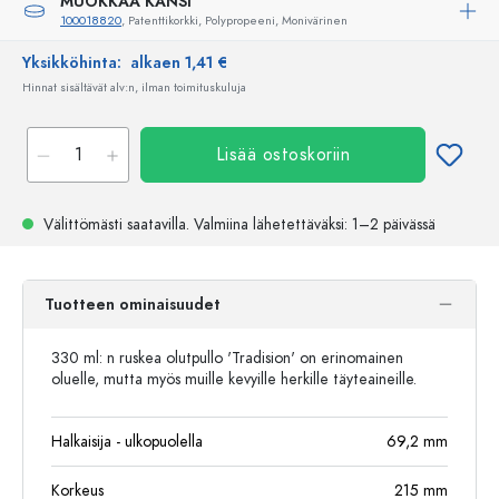
MUOKKAA KANSI
100018820
, Patenttikorkki, Polypropeeni, Monivärinen
Yksikköhinta:
alkaen 1,41 €
Hinnat sisältävät alv:n, ilman toimituskuluja
Lisää ostoskoriin
Välittömästi saatavilla.
Valmiina lähetettäväksi
: 1–2 päivässä
Tuotteen ominaisuudet
330 ml: n ruskea olutpullo 'Tradision' on erinomainen
oluelle, mutta myös muille kevyille herkille täyteaineille.
Halkaisija - ulkopuolella
69,2
mm
Korkeus
215
mm