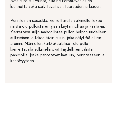
ovat suosittu valinta, sillä ne korostavat oluen
luonnetta sekä säilyttävät sen tuoreuden ja laadun.
Perinteinen suuaukko kierrettävälle sulkimelle tekee
näistä olutpulloista erityisen käytännöllisiä ja kestäviä.
Kierrettävä suljin mahdollistaa pullon helpon uudelleen
sulkemisen ja takaa tiiviin sulun, joka säilyttää oluen
aromin. Näin ollen kurkkukaulalliset olutpullot
kierrettävällä sulkimella ovat täydellinen valinta
panimoille, jotka panostavat laatuun, perinteeseen ja
kestävyyteen.