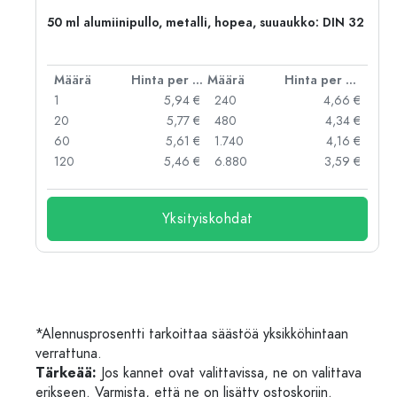
50 ml alumiinipullo, metalli, hopea, suuaukko: DIN 32
er kpl
Määrä
Hinta per kpl
Määrä
Hinta per kpl
 €
1
5,94 €
240
4,66 €
 €
20
5,77 €
480
4,34 €
 €
60
5,61 €
1.740
4,16 €
120
5,46 €
6.880
3,59 €
Yksityiskohdat
*Alennusprosentti tarkoittaa säästöä yksikköhintaan
verrattuna.
Tärkeää:
Jos kannet ovat valittavissa, ne on valittava
erikseen. Varmista, että ne on lisätty ostoskoriin.