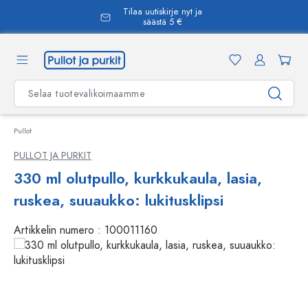
Tilaa uutiskirje nyt ja
äsisältöön
säästä 5 €
Pullot
PULLOT JA PURKIT
330 ml olutpullo, kurkkukaula, lasia,
ruskea, suuaukko: lukitusklipsi
Artikkelin numero :
100011160