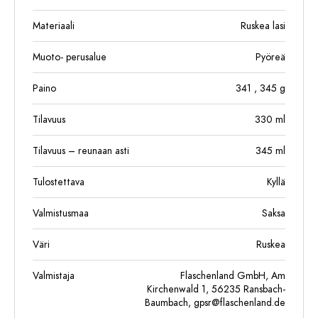
Materiaali
Ruskea lasi
Muoto- perusalue
Pyöreä
Paino
341
, 345
g
Tilavuus
330
ml
Tilavuus – reunaan asti
345
ml
Tulostettava
Kyllä
Valmistusmaa
Saksa
Väri
Ruskea
Valmistaja
Flaschenland GmbH, Am
Kirchenwald 1, 56235 Ransbach-
Baumbach,
gpsr@flaschenland.de