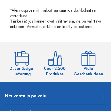
*Alennusprosentti tarkoittaa säästöä yksikköhintaan
verrattuna.
Tärkeää:
Jos kannet ovat valittavissa, ne on valittava
erikseen. Varmista, että ne on lisätty ostoskoriin.
Zuverlässige
Über 2.500
Viele
Ü
Lieferung
Produkte
Geschenkideen
Neuvonta ja palvelu: