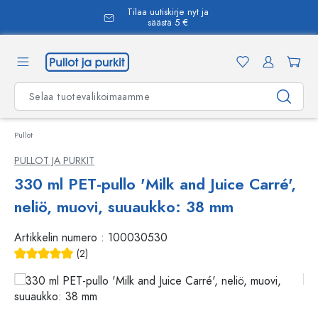
Tilaa uutiskirje nyt ja
äsisältöön
säästä 5 €
Pullot
PULLOT JA PURKIT
330 ml PET-pullo 'Milk and Juice Carré',
neliö, muovi, suuaukko: 38 mm
Artikkelin numero :
100030530
(2)
Keskimääräinen arvosana 5 5 tähdestä