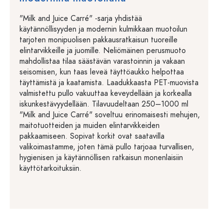
"Milk and Juice Carré" -sarja yhdistää
käytännöllisyyden ja modernin kulmikkaan muotoilun
tarjoten monipuolisen pakkausratkaisun tuoreille
elintarvikkeille ja juomille. Neliömäinen perusmuoto
mahdollistaa tilaa säästävän varastoinnin ja vakaan
seisomisen, kun taas leveä täyttöaukko helpottaa
täyttämistä ja kaatamista. Laadukkaasta PET-muovista
valmistettu pullo vakuuttaa keveydellään ja korkealla
iskunkestävyydellään. Tilavuudeltaan 250–1000 ml
"Milk and Juice Carré" soveltuu erinomaisesti mehujen,
maitotuotteiden ja muiden elintarvikkeiden
pakkaamiseen. Sopivat korkit ovat saatavilla
valikoimastamme, joten tämä pullo tarjoaa turvallisen,
hygienisen ja käytännöllisen ratkaisun monenlaisiin
käyttötarkoituksiin.