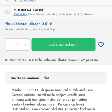
PET,
330 ml,
Kirkas
MUOKKAA KANSI
100039560
, Kiinnitetty kierrekorkki (kiinnitetty korkki), PE, Valkoinen
Yksikköhinta:
alkaen 0,81 €
Hinnat sisältävät alv:n, ilman toimituskuluja
Lisää ostoskoriin
Välittömästi saatavilla.
Valmiina lähetettäväksi
: 1–2 päivässä
Tuotteen ominaisuudet
Meidän 330 ml PET-laajakaulainen pullo 'Milk and Juice
Carree' sinisenä, kulmikkaalla pohjamuodolla sopii
erinomaisesti mehujen, maitotuotteiden ja muiden
elintarvikkeiden pakkaamiseen. Pulloissa on leveä
täyttöaukko, ja ne voidaan yhdistää eri värisiin korkkeihin.