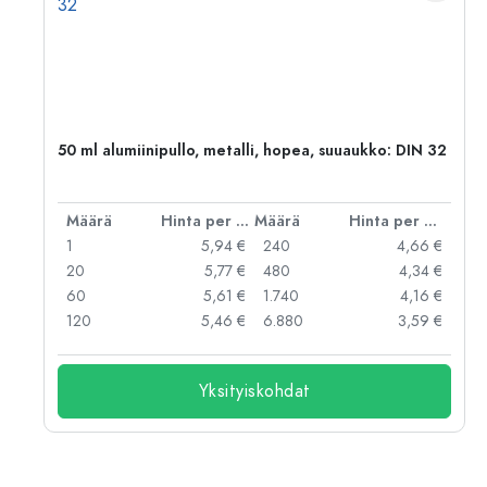
2)
50 ml alumiinipullo, metalli, hopea, suuaukko: DIN 32
er kpl
Määrä
Hinta per kpl
Määrä
Hinta per kpl
 €
1
5,94 €
240
4,66 €
 €
20
5,77 €
480
4,34 €
 €
60
5,61 €
1.740
4,16 €
 €
120
5,46 €
6.880
3,59 €
Yksityiskohdat