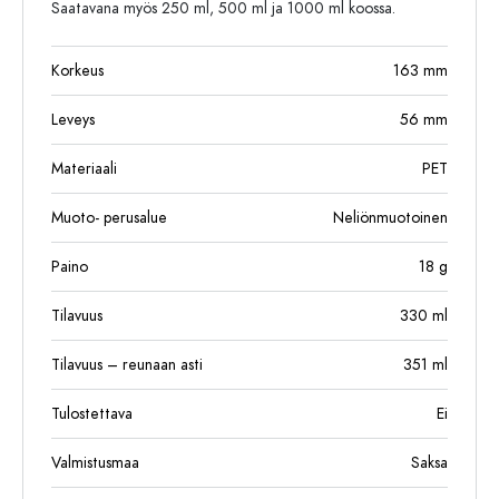
Saatavana myös 250 ml, 500 ml ja 1000 ml koossa.
Korkeus
163
mm
Leveys
56
mm
Materiaali
PET
Muoto- perusalue
Neliönmuotoinen
Paino
18
g
Tilavuus
330
ml
Tilavuus – reunaan asti
351
ml
Tulostettava
Ei
Valmistusmaa
Saksa