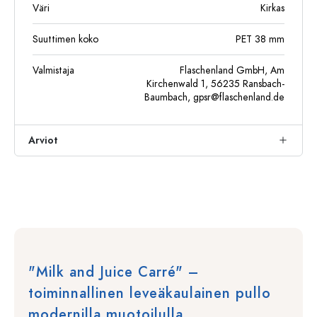
Väri
Kirkas
Suuttimen koko
PET 38 mm
Valmistaja
Flaschenland GmbH, Am
Kirchenwald 1, 56235 Ransbach-
Baumbach,
gpsr@flaschenland.de
Arviot
"Milk and Juice Carré" –
toiminnallinen leveäkaulainen pullo
modernilla muotoilulla