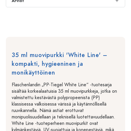
Arviot
35 ml muovipurkki 'White Line' –
kompakti, hygieeninen ja
monikäyttöinen
Flaschenlandin „PP-Tiegel White Line“ -tuotesarja
sisältää korkealaatuisia 35 ml muovipurkkeja, jotka on
valmistettu kestävästä polypropeenista (PP)
klassisessa valkoisessa värissä ja käytännöllisellä
ruuvikannella. Nämä astiat erottuvat
monipuolisuudellaan ja teknisellä luotettavuudellaan.
White Line -tuoteperheen muovipurkit ovat
kylmänkestäviä, UV-suojattuja ja konepestäviä, mikä