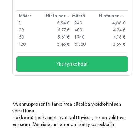
er kpl
Määrä
Hinta per kpl
Määrä
Hinta per kpl
 €
1
5,94 €
240
4,66 €
 €
20
5,77 €
480
4,34 €
 €
60
5,61 €
1.740
4,16 €
 €
120
5,46 €
6.880
3,59 €
Yksityiskohdat
*Alennusprosentti tarkoittaa säästöä yksikköhintaan
verrattuna.
Tärkeää:
Jos kannet ovat valittavissa, ne on valittava
erikseen. Varmista, että ne on lisätty ostoskoriin.