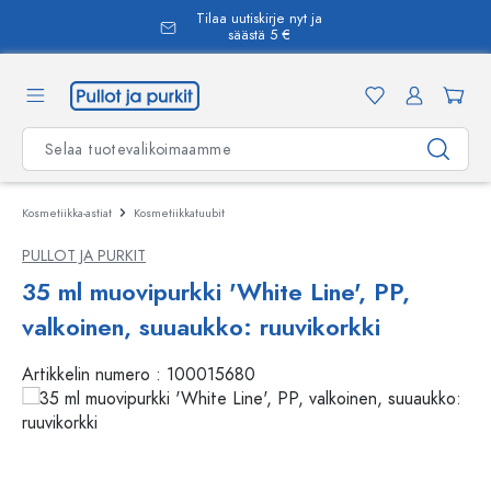
Tilaa uutiskirje nyt ja
äsisältöön
säästä 5 €
Kosmetiikka-astiat
Kosmetiikkatuubit
PULLOT JA PURKIT
35 ml muovipurkki 'White Line', PP,
valkoinen, suuaukko: ruuvikorkki
Artikkelin numero :
100015680