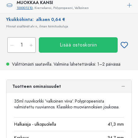
MUOKKAA KANSI
100001210
, Kierrekansi, Polypropeeni, Valkoinen
Yksikköhinta:
alkaen 0,64 €
Hinnat sisältävät alv:n, ilman toimituskuluja
Lisää ostoskoriin
Välittömästi saatavilla.
Valmiina lähetettäväksi
: 1–2 päivässä
Tuotteen ominaisuudet
35ml ruuvikorkki 'valkoinen viiva'. Polypropeenista
valmistettu ruuviannos. Klassikko muoviannoksien joukossa.
Halkaisija - ulkopuolella
41,3
mm
Korkeus
34,7
mm