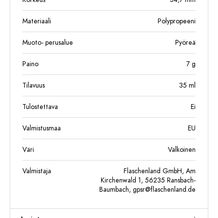
Materiaali
Polypropeeni
Muoto- perusalue
Pyöreä
Paino
7
g
Tilavuus
35
ml
Tulostettava
Ei
Valmistusmaa
EU
Väri
Valkoinen
Valmistaja
Flaschenland GmbH, Am
Kirchenwald 1, 56235 Ransbach-
Baumbach,
gpsr@flaschenland.de