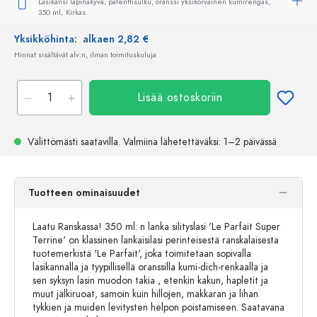
Lasikansi läpinäkyvä, patenttisulku, oranssi yksikorvainen kumirengas,
350 ml,
Kirkas
Yksikköhinta:
alkaen 2,82 €
Hinnat sisältävät alv:n, ilman toimituskuluja
Lisää ostoskoriin
Välittömästi saatavilla.
Valmiina lähetettäväksi
: 1–2 päivässä
Tuotteen ominaisuudet
Laatu Ranskassa! 350 ml: n lanka silityslasi 'Le Parfait Super
Terrine' on klassinen lankaisilasi perinteisestä ranskalaisesta
tuotemerkistä 'Le Parfait', joka toimitetaan sopivalla
lasikannalla ja tyypillisellä oranssilla kumi-dich-renkaalla ja
sen syksyn lasin muodon takia , etenkin kakun, hapletit ja
muut jälkiruoat, samoin kuin hillojen, makkaran ja lihan
tykkien ja muiden levitysten helpon poistamiseen. Saatavana