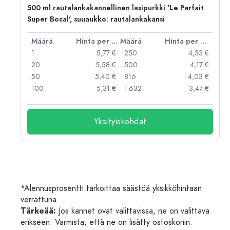
500 ml rautalankakannellinen lasipurkki 'Le Parfait
Super Bocal', suuaukko: rautalankakansi
er kpl
Määrä
Hinta per kpl
Määrä
Hinta per kpl
 €
1
5,77 €
250
4,33 €
 €
20
5,58 €
500
4,17 €
 €
50
5,40 €
816
4,03 €
 €
100
5,31 €
1.632
3,47 €
Yksityiskohdat
*Alennusprosentti tarkoittaa säästöä yksikköhintaan
verrattuna.
Tärkeää:
Jos kannet ovat valittavissa, ne on valittava
erikseen. Varmista, että ne on lisätty ostoskoriin.