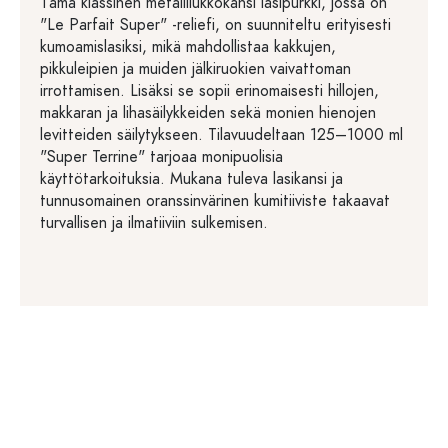
Tämä klassinen metallilukkokansi lasipurkki, jossa on
"Le Parfait Super" -reliefi, on suunniteltu erityisesti
kumoamislasiksi, mikä mahdollistaa kakkujen,
pikkuleipien ja muiden jälkiruokien vaivattoman
irrottamisen. Lisäksi se sopii erinomaisesti hillojen,
makkaran ja lihasäilykkeiden sekä monien hienojen
levitteiden säilytykseen. Tilavuudeltaan 125–1000 ml
"Super Terrine" tarjoaa monipuolisia
käyttötarkoituksia. Mukana tuleva lasikansi ja
tunnusomainen oranssinvärinen kumitiiviste takaavat
turvallisen ja ilmatiiviin sulkemisen.