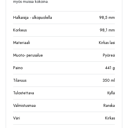
myös muissa kokoina.
Halkaisija - ulkopuolella
98,5
mm
Korkeus
98,1
mm
Materiaali
Kirkas lasi
Muoto- perusalue
Pyöreä
Paino
441
g
Tilavuus
350
ml
Tulostettava
Kyllä
Valmistusmaa
Ranska
Väri
Kirkas