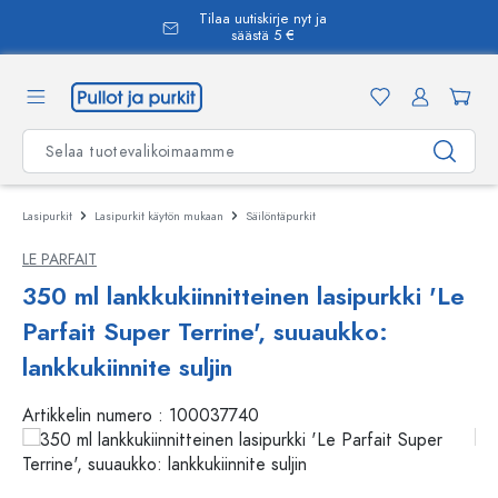
Tilaa uutiskirje nyt ja
äsisältöön
säästä 5 €
Lasipurkit
Lasipurkit käytön mukaan
Säilöntäpurkit
LE PARFAIT
350 ml lankkukiinnitteinen lasipurkki 'Le
Parfait Super Terrine', suuaukko:
lankkukiinnite suljin
Artikkelin numero :
100037740