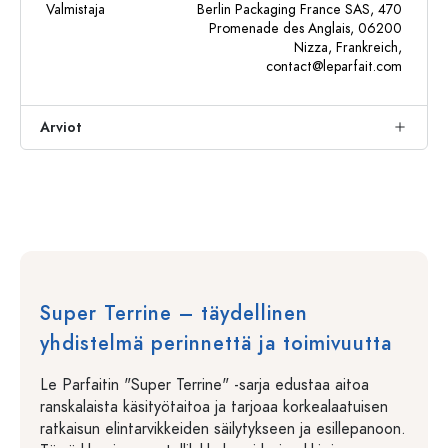
Valmistaja
Berlin Packaging France SAS, 470
Promenade des Anglais, 06200
Nizza, Frankreich,
contact@leparfait.com
Arviot
Super Terrine – täydellinen
yhdistelmä perinnettä ja toimivuutta
Le Parfaitin "Super Terrine" -sarja edustaa aitoa
ranskalaista käsityötaitoa ja tarjoaa korkealaatuisen
ratkaisun elintarvikkeiden säilytykseen ja esillepanoon.