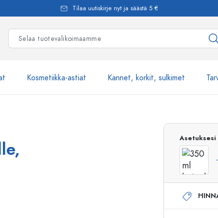
Tilaa uutiskirje nyt ja säästä 5 €
at
Kosmetiikka-astiat
Kannet, korkit, sulkimet
Tar
Yli 2500 tuot
Asetuksesi
le,
Estal-Lasipullot
HINN
Pumppupullot
Airless-pumppupullot
Spraypullot
Roll-on-pullot