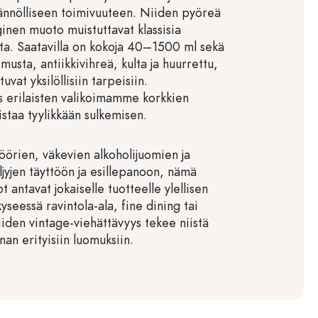
tännölliseen toimivuuteen. Niiden pyöreä
ginen muoto muistuttavat klassisia
ita. Saatavilla on kokoja 40–1500 ml sekä
 musta, antiikkivihreä, kulta ja huurrettu,
vat yksilöllisiin tarpeisiin.
 erilaisten valikoimamme korkkien
staa tyylikkään sulkemisen.
öörien, väkevien alkoholijuomien ja
jyjen täyttöön ja esillepanoon, nämä
t antavat jokaiselle tuotteelle ylellisen
yseessä ravintola-ala, fine dining tai
iiden vintage-viehättävyys tekee niistä
nan erityisiin luomuksiin.