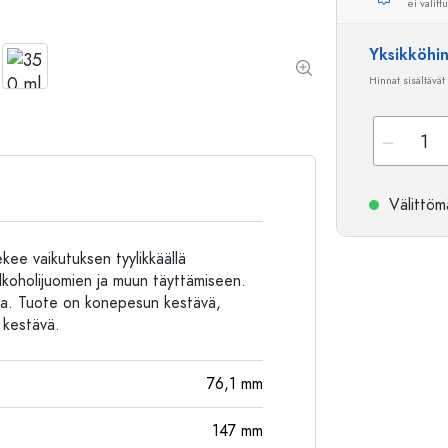
ei valitt
Alumiinipullot
Yksikköhi
Hinnat sisältävät
Välittömä
ekee vaikutuksen tyylikkäällä
 alkoholijuomien ja muun täyttämiseen.
sia. Tuote on konepesun kestävä,
 kestävä.
76,1
mm
147
mm