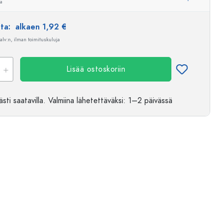
ua
nta:
alkaen 1,92 €
 alv:n, ilman toimituskuluja
Lisää ostoskoriin
sti saatavilla.
Valmiina lähetettäväksi
: 1–2 päivässä