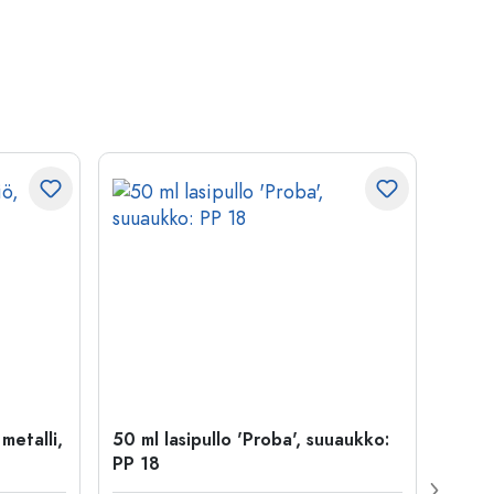
 metalli,
50 ml lasipullo 'Proba', suuaukko:
Kapse
PP 18
29 mm