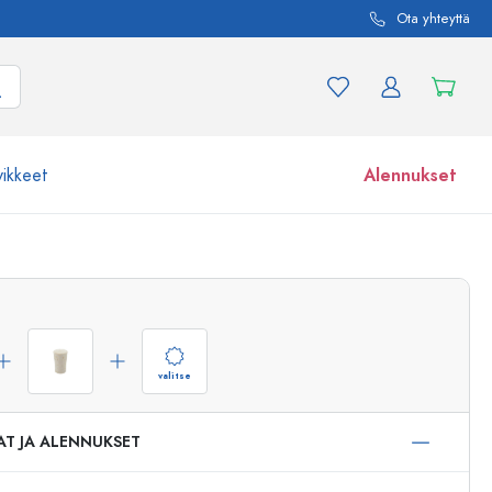
Ota yhteyttä
vikkeet
Alennukset
etta ja tuotevariaatiota
Lasipurkit
Tutustu nyt
Osta nyt
valitse
AT JA ALENNUKSET