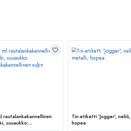
l rautalankakannellinen
Tin-etiketti 'Jogger', neliö,
ki, suuaukko:
hopea
kakannellinen suljin