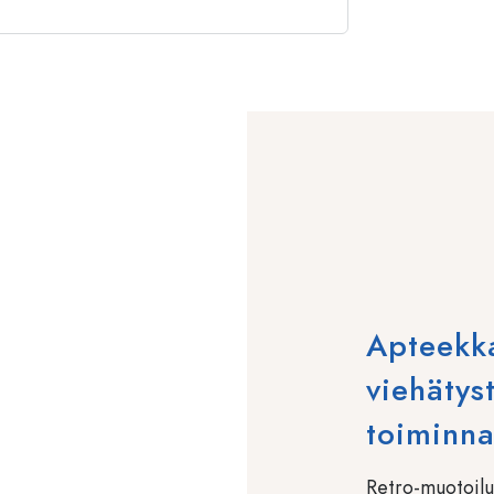
Apteekka
viehätys
toiminna
Retro-muotoilu