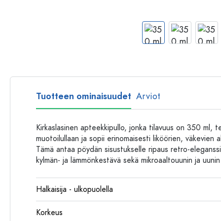
Muovipullot
Tuotteen ominaisuudet
Arviot
Kirkaslasinen apteekkipullo, jonka tilavuus on 350 ml, t
muotoilullaan ja sopii erinomaisesti liköörien, väkevien
Tämä antaa pöydän sisustukselle ripaus retro-elegans
kylmän- ja lämmönkestävä sekä mikroaaltouunin ja uunin
Halkaisija - ulkopuolella
Korkeus