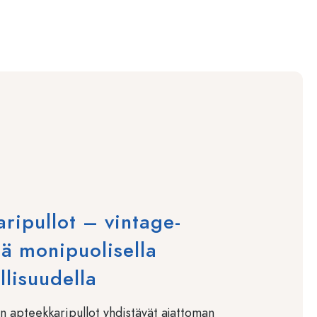
ripullot – vintage-
tä monipuolisella
llisuudella
n apteekkaripullot yhdistävät ajattoman