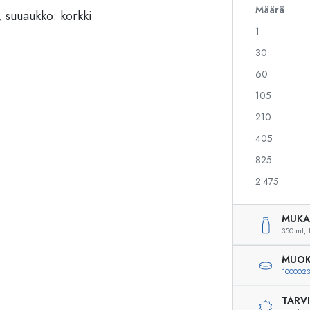
Määrä
1
Alkoholipullot
Puristuspullot
30
Likööripullot
Säilytyspullot
60
Mehupullot
Kuviopainetut pullot
105
Parfyymipullot
Ginipullot
Kynsilakkapullot
Joulupullot
210
Minipullot
Koristeelliset pullot
405
825
2.475
Erikoismuotoiset pullot
Sylinteripullot
Pyöreäkauluspullot
Käymisastiat
MUKA
Taskumatit
350 ml,
Leveäkaulaiset pullot
MUOK
100002
TARV
Keraamiset pullot