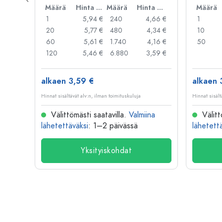
Hinta per kpl
Määrä
Hinta per kpl
Määrä
Hinta per kpl
Määrä
,06 €
1
5,94 €
240
4,66 €
1
,05 €
20
5,77 €
480
4,34 €
10
,04 €
60
5,61 €
1.740
4,16 €
50
,03 €
120
5,46 €
6.880
3,59 €
alkaen 3,59 €
alkaen 
Hinnat sisältävät alv:n, ilman toimituskuluja
Hinnat sisält
na
Välittömästi saatavilla.
Valmiina
Välitt
lähetettäväksi
: 1–2 päivässä
lähetett
Yksityiskohdat