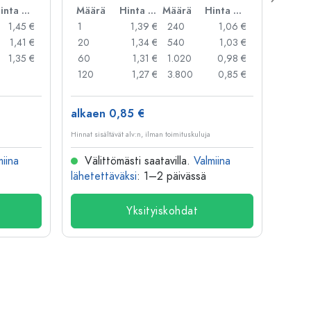
Hinta per kpl
Määrä
Hinta per kpl
Määrä
Hinta per kpl
Mää
1,45 €
1
1,39 €
240
1,06 €
1
1,41 €
20
1,34 €
540
1,03 €
20
1,35 €
60
1,31 €
1.020
0,98 €
50
120
1,27 €
3.800
0,85 €
100
alkaen 0,85 €
alkae
Hinnat sisältävät alv:n, ilman toimituskuluja
Hinnat si
miina
Välittömästi saatavilla.
Valmiina
Väl
lähetettäväksi
: 1–2 päivässä
lähete
Yksityiskohdat