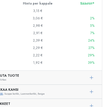
Hinta per kappale
Säästöt*
3,15 €
3,06 €
2%
2,98 €
5%
2,91 €
7%
2,39 €
24%
2,29 €
27%
2,22 €
29%
1,92 €
39%
UTA TUOTE
Kirkas
KAA KANSI
350
, Suippo korkki, Luonnonkorkki, Beige
IKKEET
Esimerkillinen edustus