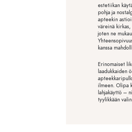
estetiikan käy
pohja ja nostal
apteekin astio
väreinä kirkas,
joten ne mukautu
Yhteensopivuus
kanssa mahdolli
Erinomaiset lik
laadukkaiden öl
apteekkaripullo
ilmeen. Olipa k
lahjakäyttö – n
tyylikkään valin