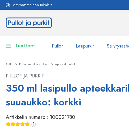
Ammattimainen toimitus
akuun
Siirry päänavigointiin
Tuotteet
Pullot
Lasipurkit
Säilytysasti
Pullot
Pullot muodon mukaan
Apteekkipullot
Pullot
Näytä kaikki Pullot
PULLOT JA PURKIT
Lasipurkit
Pullot tuotemerkin mukaan
350 ml lasipullo apteekkaril
WECK-Lasipullot
Säilytysastiat
suuaukko: korkki
Astiat
Pullot toiminnon mukaan
Artikkelin numero :
100021780
Pipettipullot
Kosmetiikka-astiat
Patenttikorkkipullot
(1)