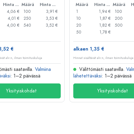
Hinta per kpl
Määrä
Hinta per kpl
Määrä
Hinta per kpl
Määrä
4,06 €
100
3,91 €
1
1,94 €
100
4,01 €
250
3,53 €
10
1,87 €
200
4,00 €
540
3,52 €
20
1,82 €
500
50
1,78 €
3,52 €
alkaen 1,35 €
ävät alv:n, ilman toimituskuluja
Hinnat sisältävät alv:n, ilman toimituskuluja
ömästi saatavilla.
Valmiina
Välittömästi saatavilla.
Val
äväksi
: 1–2 päivässä
lähetettäväksi
: 1–2 päivässä
Yksityiskohdat
Yksityiskohdat