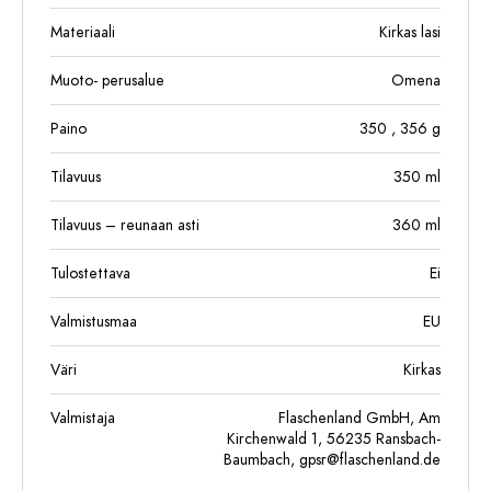
Materiaali
Kirkas lasi
Muoto- perusalue
Omena
Paino
350
, 356
g
Tilavuus
350
ml
Tilavuus – reunaan asti
360
ml
Tulostettava
Ei
Valmistusmaa
EU
Väri
Kirkas
Valmistaja
Flaschenland GmbH, Am
Kirchenwald 1, 56235 Ransbach-
Baumbach,
gpsr@flaschenland.de