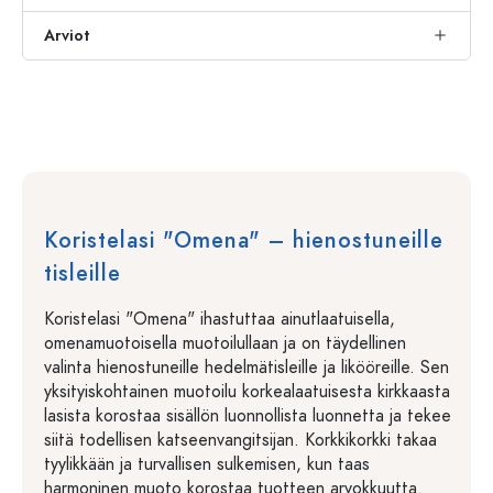
Arviot
Koristelasi "Omena" – hienostuneille
tisleille
Koristelasi "Omena" ihastuttaa ainutlaatuisella,
omenamuotoisella muotoilullaan ja on täydellinen
valinta hienostuneille hedelmätisleille ja likööreille. Sen
yksityiskohtainen muotoilu korkealaatuisesta kirkkaasta
lasista korostaa sisällön luonnollista luonnetta ja tekee
siitä todellisen katseenvangitsijan. Korkkikorkki takaa
tyylikkään ja turvallisen sulkemisen, kun taas
harmoninen muoto korostaa tuotteen arvokkuutta.