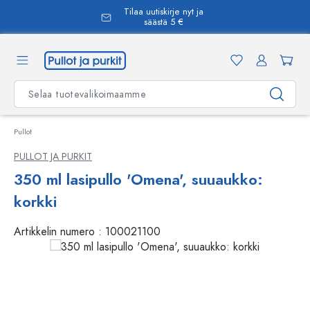
Tilaa uutiskirje nyt ja
äsisältöön
säästä 5 €
Pullot
PULLOT JA PURKIT
350 ml lasipullo 'Omena', suuaukko:
korkki
Artikkelin numero :
100021100