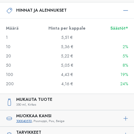
HINNAT JA ALENNUKSET
Määrä
Hinta per kappale
Säästöt*
1
5,51 €
10
5,36 €
2%
20
5,22 €
5%
50
5,05 €
8%
100
4,43 €
19%
200
4,16 €
24%
MUKAUTA TUOTE
350 ml,
Kirkas
MUOKKAA KANSI
100040510
, Puunuppi, Puu, Beige
TARVIKKEET