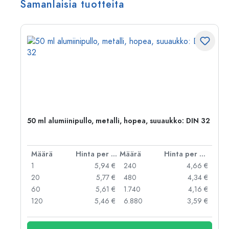
Samanlaisia tuotteita
50 ml alumiinipullo, metalli, hopea, suuaukko: DIN 32
er kpl
Määrä
Hinta per kpl
Määrä
Hinta per kpl
 €
1
5,94 €
240
4,66 €
 €
20
5,77 €
480
4,34 €
 €
60
5,61 €
1.740
4,16 €
 €
120
5,46 €
6.880
3,59 €