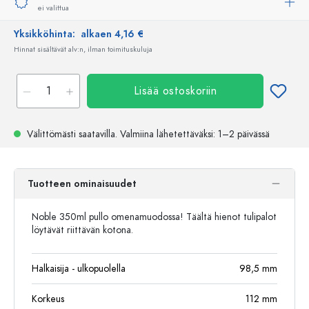
ei valittua
Yksikköhinta:
alkaen 4,16 €
Hinnat sisältävät alv:n, ilman toimituskuluja
Lisää ostoskoriin
Välittömästi saatavilla.
Valmiina lähetettäväksi
: 1–2 päivässä
Tuotteen ominaisuudet
Noble 350ml pullo omenamuodossa! Täältä hienot tulipalot
löytävät riittävän kotona.
Halkaisija - ulkopuolella
98,5
mm
Korkeus
112
mm