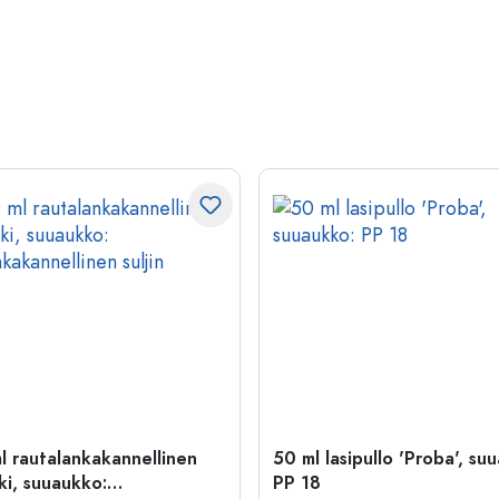
l rautalankakannellinen
50 ml lasipullo 'Proba', su
ki, suuaukko:
PP 18