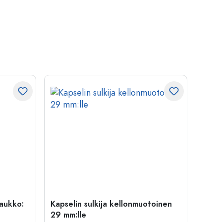
uaukko:
Kapselin sulkija kellonmuotoinen
500 m
29 mm:lle
Carré