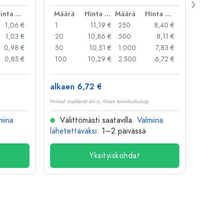
suua
Hinta per kpl
Määrä
Hinta per kpl
Määrä
Hinta per kpl
Mää
1,06 €
1
11,19 €
250
8,40 €
1
1,03 €
20
10,86 €
500
8,11 €
24
0,98 €
50
10,51 €
1.000
7,83 €
72
0,85 €
100
10,29 €
2.500
6,72 €
120
alkaen 6,72 €
alkae
Hinnat sisältävät alv:n, ilman toimituskuluja
Hinnat si
miina
Välittömästi saatavilla.
Valmiina
Väl
lähetettäväksi
: 1–2 päivässä
lähete
Yksityiskohdat