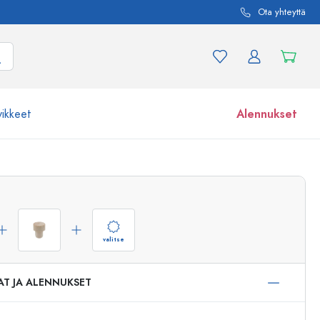
Ota yhteyttä
vikkeet
Alennukset
etta ja tuotevariaatiota
Lasipurkit
Tutustu nyt
Osta nyt
valitse
AT JA ALENNUKSET