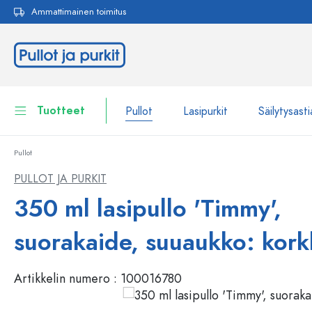
Ammattimainen toimitus
akuun
Siirry päänavigointiin
Tuotteet
Pullot
Lasipurkit
Säilytysasti
Pullot
Pullot
Näytä kaikki Pullot
PULLOT JA PURKIT
Lasipurkit
350 ml lasipullo 'Timmy',
Pullot tuotemerkin mukaan
WECK-Lasipullot
Säilytysastiat
suorakaide, suuaukko: kork
Astiat
Pullot toiminnon mukaan
Artikkelin numero :
100016780
Pipettipullot
Kosmetiikka-astiat
Patenttikorkkipullot