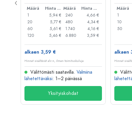
rautalan
Hinta per kpl
Määrä
Hinta per kpl
Määrä
Hinta per kpl
Määrä
,99 €
1
5,94 €
240
4,66 €
1
,95 €
20
5,77 €
480
4,34 €
10
,91 €
60
5,61 €
1.740
4,16 €
50
,79 €
120
5,46 €
6.880
3,59 €
alkaen 3,59 €
alkaen 
Hinnat sisältävät alv:n, ilman toimituskuluja
Hinnat sisält
na
Välittömästi saatavilla.
Valmiina
Välitt
lähetettäväksi
: 1–2 päivässä
lähetett
Yksityiskohdat