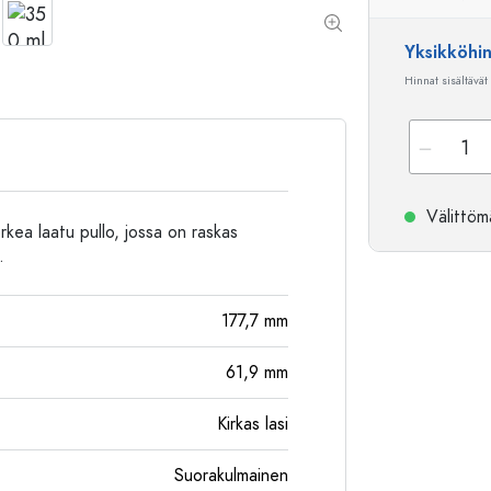
Alumiinipullot
Yksikköhi
Hinnat sisältävät
Välittömä
rkea laatu pullo, jossa on raskas
.
177,7
mm
61,9
mm
Kirkas lasi
Suorakulmainen