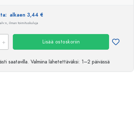
nta:
alkaen 3,44 €
 alv:n, ilman toimituskuluja
Lisää ostoskoriin
sti saatavilla.
Valmiina lähetettäväksi
: 1–2 päivässä