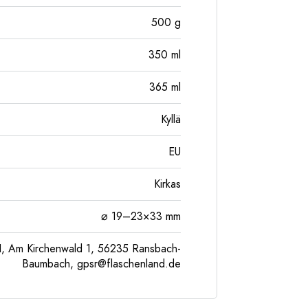
500
g
350
ml
365
ml
Kyllä
EU
Kirkas
⌀ 19–23×33 mm
, Am Kirchenwald 1, 56235 Ransbach-
Baumbach,
gpsr@flaschenland.de