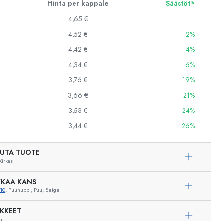
Hinta per kappale
Säästöt*
4,65 €
4,52 €
2%
4,42 €
4%
4,34 €
6%
3,76 €
19%
3,66 €
21%
3,53 €
24%
3,44 €
26%
UTA TUOTE
Kirkas
KAA KANSI
10
, Puunuppi, Puu, Beige
Esimerkillinen edustus
IKKEET
ua