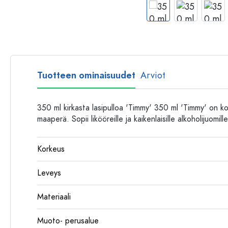
Muovipullot
Tuotteen ominaisuudet
Arviot
350 ml kirkasta lasipulloa 'Timmy' 350 ml 'Timmy' on ko
maaperä. Sopii likööreille ja kaikenlaisille alkoholijuomille
Korkeus
Leveys
Materiaali
Muoto- perusalue