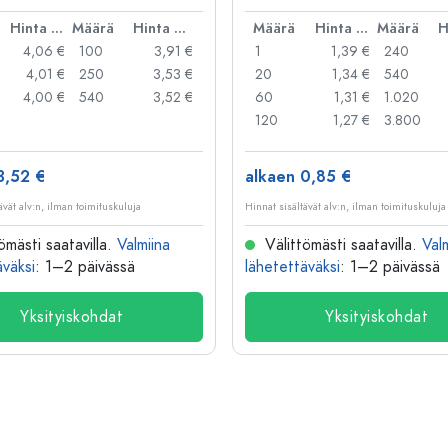
kakannellinen suljin
Hinta per kpl
Määrä
Hinta per kpl
Määrä
Hinta per kpl
Määrä
4,06 €
100
3,91 €
1
1,39 €
240
4,01 €
250
3,53 €
20
1,34 €
540
4,00 €
540
3,52 €
60
1,31 €
1.020
120
1,27 €
3.800
3,52 €
alkaen 0,85 €
ävät alv:n, ilman toimituskuluja
Hinnat sisältävät alv:n, ilman toimituskuluja
ömästi saatavilla.
Valmiina
Välittömästi saatavilla.
Val
äväksi
: 1–2 päivässä
lähetettäväksi
: 1–2 päivässä
Yksityiskohdat
Yksityiskohdat