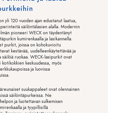
purkkeihin
 yli 120 vuoden ajan edustanut laatua,
 perinteitä säilöntälasien alalla. Modernin
elmän pioneeri WECK on täydentänyt
ntäpurkin kumirenkaalla ja lasikannella.
t purkit, joissa on kohokuvioitu
tavat kestävää, uudelleenkäytettävää ja
a säilöä ruokaa. WECK-lasipurkit ovat
si kotikokkien keskuudessa, myös
herkkukaupoissa ja luovissa
issa.
reunaiset suukappaleet ovat olennainen
sissä säilöntäpurkeissa. Ne
 helpon ja luotettavan sulkemisen
mirenkaalla ja tyypillisillä