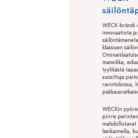
säilöntä
WECK-brändi on
innovaatiota ja
säilöntämenet
klassisen säilö
Ominaislaatuise
mansikka, edus
tyylikästä tapa
suosittuja pait
ravintoloissa, 
pakkausratkaisu
WECKin pyöreä
piirre perintei
mahdollistavat
lasikannella, ku