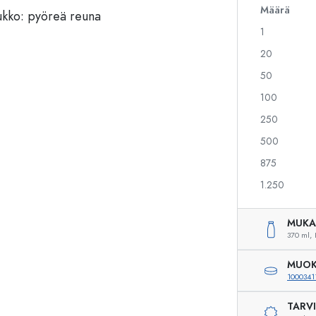
Määrä
1
Alkoholipullot
Puristuspullot
20
Likööripullot
Säilytyspullot
50
Mehupullot
Kuviopainetut pullot
100
Parfyymipullot
Ginipullot
Kynsilakkapullot
Joulupullot
250
Minipullot
Koristeelliset pullot
500
875
1.250
Erikoismuotoiset pullot
Sylinteripullot
Pyöreäkauluspullot
Käymisastiat
MUKA
Taskumatit
370 ml,
Leveäkaulaiset pullot
MUOK
1000341
TARV
Keraamiset pullot