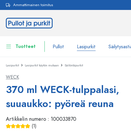
Ammattimainen toimitus
akuun
Siirry päänavigointiin
Tuotteet
Pullot
Lasipurkit
Säilytysasti
Lasipurkit
Lasipurkit käytön mukaan
Säilöntäpurkit
Pullot
Näytä kaikki Pullot
WECK
Lasipurkit
Pullot tuotemerkin mukaan
370 ml WECK-tulppalasi,
WECK-Lasipullot
Säilytysastiat
suuaukko: pyöreä reuna
Astiat
Pullot toiminnon mukaan
Artikkelin numero :
100033870
Pipettipullot
Kosmetiikka-astiat
Patenttikorkkipullot
(1)