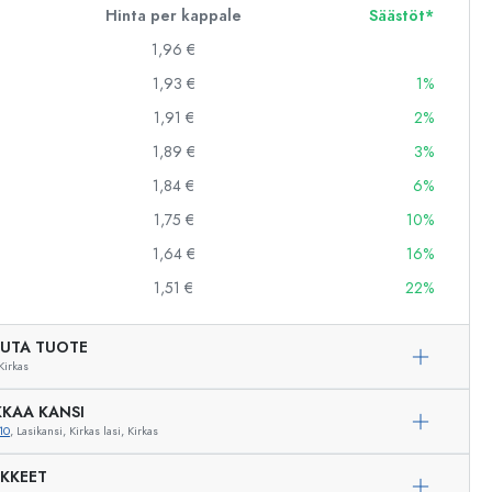
Hinta per kappale
Säästöt*
1,96 €
1,93 €
1%
1,91 €
2%
1,89 €
3%
1,84 €
6%
1,75 €
10%
1,64 €
16%
1,51 €
22%
UTA TUOTE
Kirkas
KAA KANSI
10
, Lasikansi, Kirkas lasi, Kirkas
IKKEET
Esimerkillinen edustus