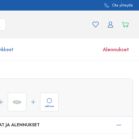
Ota yhteyttä
vikkeet
Alennukset
etta ja tuotevariaatiota
Lasipurkit
Tutustu nyt
Osta nyt
valitse
AT JA ALENNUKSET