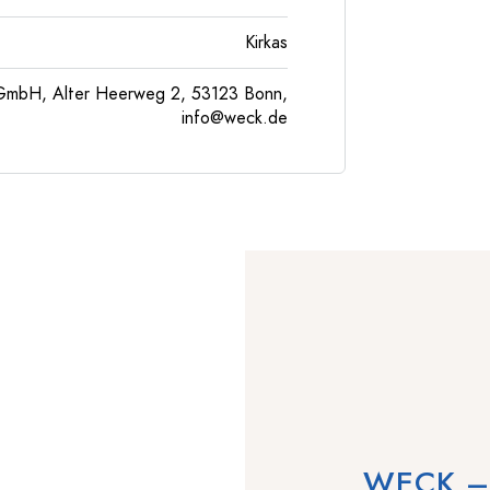
Kirkas
GmbH, Alter Heerweg 2, 53123 Bonn,
info@weck.de
WECK – P