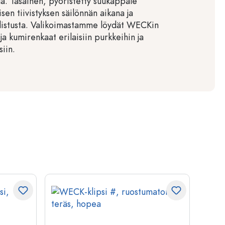
llä. Tasainen, pyöristetty suukappale
sen tiivistyksen säilönnän aikana ja
distusta. Valikoimastamme löydät WECKin
ja kumirenkaat erilaisiin purkkeihin ja
siin.