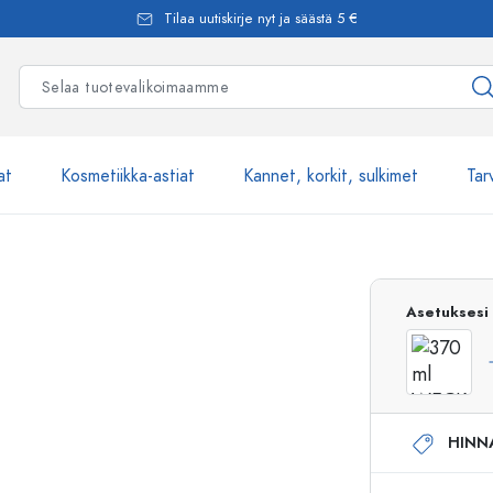
Tilaa uutiskirje nyt ja säästä 5 €
at
Kosmetiikka-astiat
Kannet, korkit, sulkimet
Tar
Yli 2500 tuot
Asetuksesi
Estal-Lasipullot
HINN
Pumppupullot
Airless-pumppupullot
Spraypullot
Roll-on-pullot