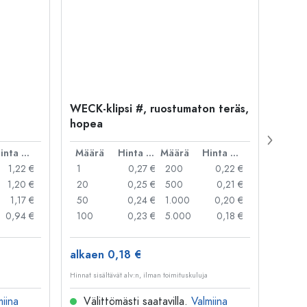
WECK-klipsi #, ruostumaton teräs,
WECK
hopea
punai
Hinta per kpl
Määrä
Hinta per kpl
Määrä
Hinta per kpl
Mää
1,22 €
1
0,27 €
200
0,22 €
1
1,20 €
20
0,25 €
500
0,21 €
50
1,17 €
50
0,24 €
1.000
0,20 €
250
0,94 €
100
0,23 €
5.000
0,18 €
alkaen 0,18 €
alkae
Hinnat sisältävät alv:n, ilman toimituskuluja
Hinnat si
miina
Välittömästi saatavilla.
Valmiina
Väl