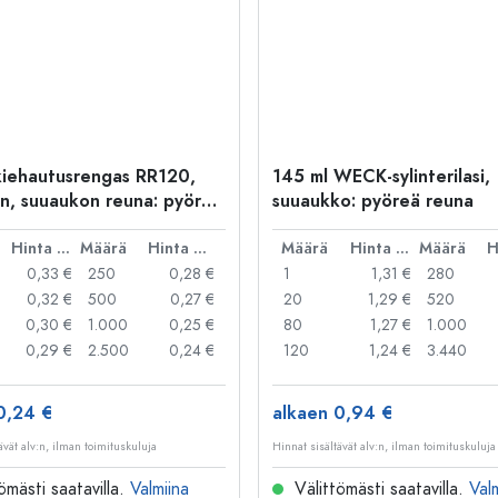
iehautusrengas RR120,
145 ml WECK-sylinterilasi,
n, suuaukon reuna: pyöreä
suuaukko: pyöreä reuna
Hinta per kpl
Määrä
Hinta per kpl
Määrä
Hinta per kpl
Määrä
0,33 €
250
0,28 €
1
1,31 €
280
0,32 €
500
0,27 €
20
1,29 €
520
0,30 €
1.000
0,25 €
80
1,27 €
1.000
0,29 €
2.500
0,24 €
120
1,24 €
3.440
0,24 €
alkaen 0,94 €
ävät alv:n, ilman toimituskuluja
Hinnat sisältävät alv:n, ilman toimituskuluja
ömästi saatavilla.
Valmiina
Välittömästi saatavilla.
Val