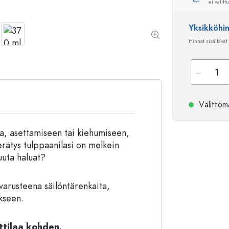
ei valitt
Alumiinipullot
Yksikköhi
Hinnat sisältävät
Välittömä
oka, asettamiseen tai kiehumiseen,
erätys tulppaanilasi on melkein
uuta haluat?
varusteena säilöntärenkaita,
ikseen.
ttilaa kohden.