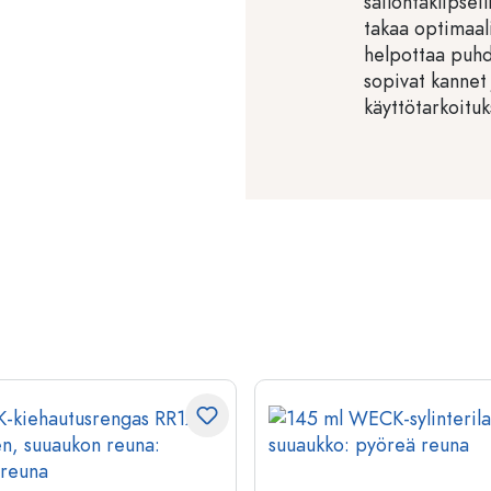
säilöntäklipsei
takaa optimaali
helpottaa puh
sopivat kannet 
käyttötarkoituk