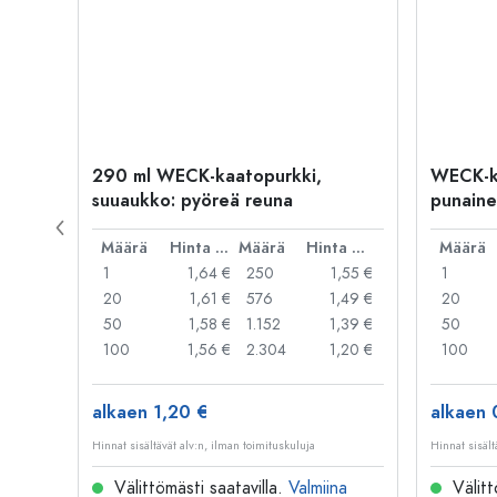
290 ml WECK-kaatopurkki,
WECK-k
suuaukko: pyöreä reuna
punaine
reuna
Hinta per kpl
Määrä
Hinta per kpl
Määrä
Hinta per kpl
Määrä
,69 €
1
1,64 €
250
1,55 €
1
,60 €
20
1,61 €
576
1,49 €
20
,45 €
50
1,58 €
1.152
1,39 €
50
,36 €
100
1,56 €
2.304
1,20 €
100
alkaen 1,20 €
alkaen 
Hinnat sisältävät alv:n, ilman toimituskuluja
Hinnat sisält
na
Välittömästi saatavilla.
Valmiina
Välitt