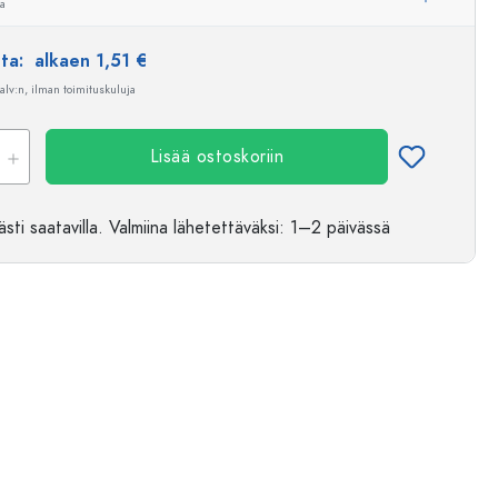
ua
nta:
alkaen 1,51 €
 alv:n, ilman toimituskuluja
Lisää ostoskoriin
sti saatavilla.
Valmiina lähetettäväksi
: 1–2 päivässä