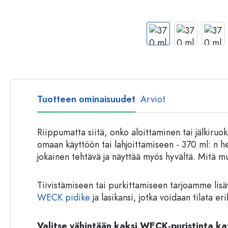
Muovipullot
Tuotteen ominaisuudet
Arviot
Riippumatta siitä, onko aloittaminen tai jälkiru
omaan käyttöön tai lahjoittamiseen - 370 ml: n h
jokainen tehtävä ja näyttää myös hyvältä. Mitä m
Tiivistämiseen tai purkittamiseen tarjoamme lisä
WECK pidike
ja lasikansi, jotka voidaan tilata er
Valitse vähintään kaksi WECK-puristinta ka