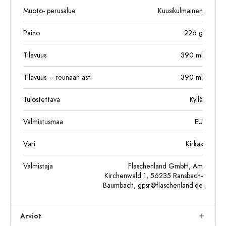
Muoto- perusalue
Kuusikulmainen
Paino
226
g
Tilavuus
390
ml
Tilavuus – reunaan asti
390
ml
Tulostettava
Kyllä
Valmistusmaa
EU
Väri
Kirkas
Valmistaja
Flaschenland GmbH, Am
Kirchenwald 1, 56235 Ransbach-
Baumbach,
gpsr@flaschenland.de
Arviot