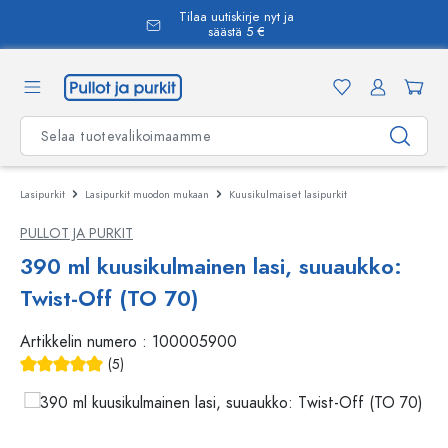
Tilaa uutiskirje nyt ja
äsisältöön
säästä 5 €
Lasipurkit
Lasipurkit muodon mukaan
Kuusikulmaiset lasipurkit
PULLOT JA PURKIT
390 ml kuusikulmainen lasi, suuaukko:
Twist-Off (TO 70)
Artikkelin numero :
100005900
(5)
Keskimääräinen arvosana 5 5 tähdestä