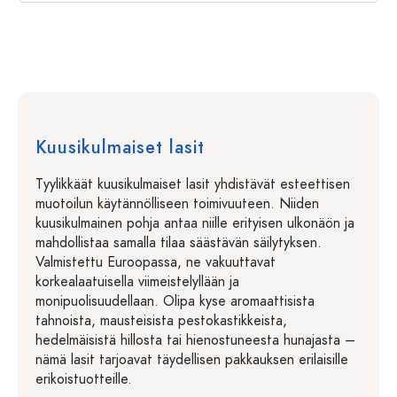
Kuusikulmaiset lasit
Tyylikkäät kuusikulmaiset lasit yhdistävät esteettisen
muotoilun käytännölliseen toimivuuteen. Niiden
kuusikulmainen pohja antaa niille erityisen ulkonäön ja
mahdollistaa samalla tilaa säästävän säilytyksen.
Valmistettu Euroopassa, ne vakuuttavat
korkealaatuisella viimeistelyllään ja
monipuolisuudellaan. Olipa kyse aromaattisista
tahnoista, mausteisista pestokastikkeista,
hedelmäisistä hillosta tai hienostuneesta hunajasta –
nämä lasit tarjoavat täydellisen pakkauksen erilaisille
erikoistuotteille.