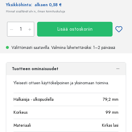
Yksikköhinta:
alkaen 0,58 €
Hinnat sisältävät alv:n, ilman toimituskuluja
Lisää ostoskoriin
Välittömästi saatavilla.
Valmiina lähetettäväksi
: 1–2 päivässä
Tuotteen ominaisuudet
Yleisesti ottaen käyttökelpoinen ja yksinomaan toimiva.
Halkaisija - ulkopuolella
79,2
mm
Korkeus
99
mm
Materiaali
Kirkas lasi