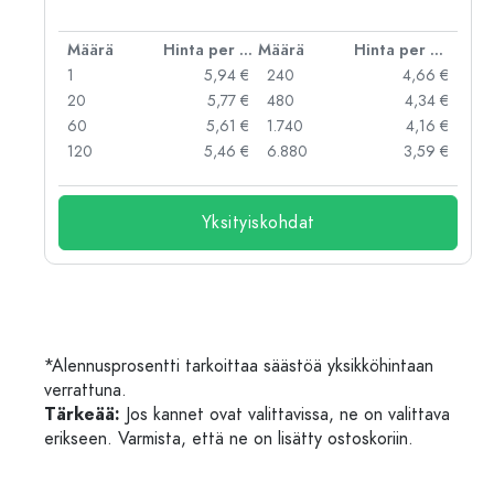
er kpl
Määrä
Hinta per kpl
Määrä
Hinta per kpl
 €
1
5,94 €
240
4,66 €
 €
20
5,77 €
480
4,34 €
 €
60
5,61 €
1.740
4,16 €
 €
120
5,46 €
6.880
3,59 €
Yksityiskohdat
*Alennusprosentti tarkoittaa säästöä yksikköhintaan
verrattuna.
Tärkeää:
Jos kannet ovat valittavissa, ne on valittava
erikseen. Varmista, että ne on lisätty ostoskoriin.