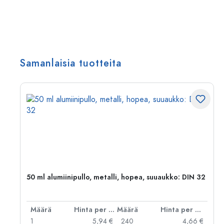
Samanlaisia tuotteita
50 ml alumiinipullo, metalli, hopea, suuaukko: DIN 32
er kpl
Määrä
Hinta per kpl
Määrä
Hinta per kpl
 €
1
5,94 €
240
4,66 €