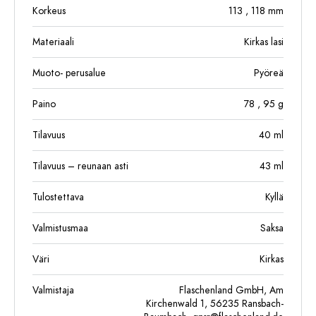
Korkeus
113
, 118
mm
Materiaali
Kirkas lasi
Muoto- perusalue
Pyöreä
Paino
78
, 95
g
Tilavuus
40
ml
Tilavuus – reunaan asti
43
ml
Tulostettava
Kyllä
Valmistusmaa
Saksa
Väri
Kirkas
Valmistaja
Flaschenland GmbH, Am
Kirchenwald 1, 56235 Ransbach-