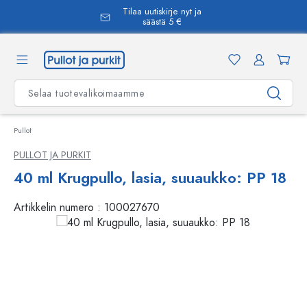
Tilaa uutiskirje nyt ja
äsisältöön
säästä 5 €
Pullot
PULLOT JA PURKIT
40 ml Krugpullo, lasia, suuaukko: PP 18
Artikkelin numero :
100027670