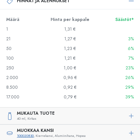
HINNAT JA ALENNUKSET
Määrä
Hinta per kappale
Säästöt*
1
1,31 €
21
1,27 €
3%
50
1,23 €
6%
100
1,21 €
7%
250
1,00 €
23%
2.000
0,96 €
26%
8.500
0,92 €
29%
17.000
0,79 €
39%
MUKAUTA TUOTE
40 ml,
Kirkas
MUOKKAA KANSI
100020830
, Kierrekansi, Alumiinihana, Hopea