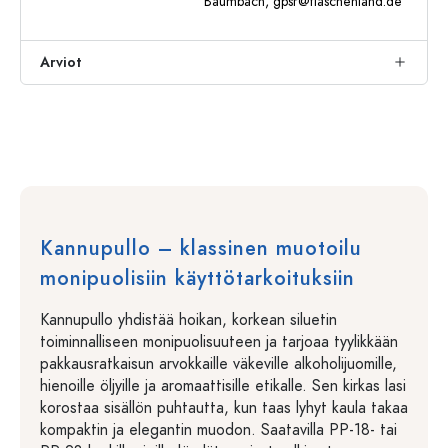
Baumbach,
gpsr@flaschenland.de
Arviot
Kannupullo – klassinen muotoilu
monipuolisiin käyttötarkoituksiin
Kannupullo yhdistää hoikan, korkean siluetin
toiminnalliseen monipuolisuuteen ja tarjoaa tyylikkään
pakkausratkaisun arvokkaille väkeville alkoholijuomille,
hienoille öljyille ja aromaattisille etikalle. Sen kirkas lasi
korostaa sisällön puhtautta, kun taas lyhyt kaula takaa
kompaktin ja elegantin muodon. Saatavilla PP-18- tai