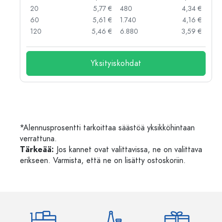
 €
20
5,77 €
480
4,34 €
 €
60
5,61 €
1.740
4,16 €
 €
120
5,46 €
6.880
3,59 €
Yksityiskohdat
*Alennusprosentti tarkoittaa säästöä yksikköhintaan
verrattuna.
Tärkeää:
Jos kannet ovat valittavissa, ne on valittava
erikseen. Varmista, että ne on lisätty ostoskoriin.