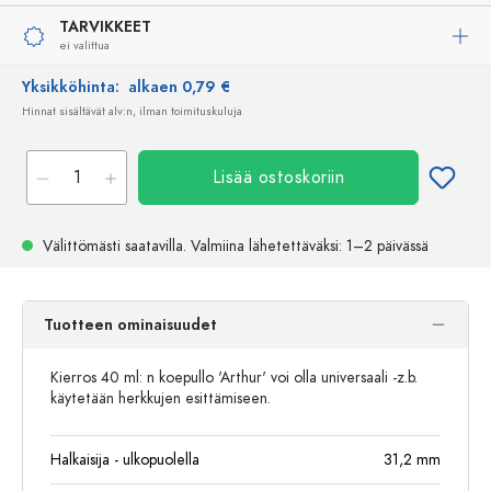
TARVIKKEET
ei valittua
Yksikköhinta:
alkaen 0,79 €
Hinnat sisältävät alv:n, ilman toimituskuluja
Lisää ostoskoriin
Välittömästi saatavilla.
Valmiina lähetettäväksi
: 1–2 päivässä
Tuotteen ominaisuudet
Kierros 40 ml: n koepullo 'Arthur' voi olla universaali -z.b.
käytetään herkkujen esittämiseen.
Halkaisija - ulkopuolella
31,2
mm