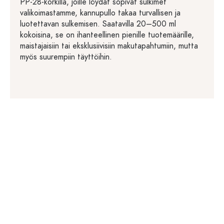
PP-28-korkilla, joille löydät sopivat sulkimet
valikoimastamme, kannupullo takaa turvallisen ja
luotettavan sulkemisen. Saatavilla 20–500 ml
kokoisina, se on ihanteellinen pienille tuotemäärille,
maistajaisiin tai eksklusiivisiin makutapahtumiin, mutta
myös suurempiin täyttöihin.