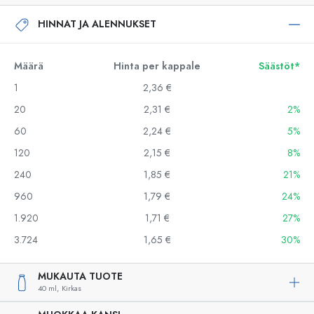
HINNAT JA ALENNUKSET
Määrä
Hinta per kappale
Säästöt*
1
2,36 €
20
2,31 €
2%
60
2,24 €
5%
120
2,15 €
8%
240
1,85 €
21%
960
1,79 €
24%
1.920
1,71 €
27%
3.724
1,65 €
30%
MUKAUTA TUOTE
40 ml,
Kirkas