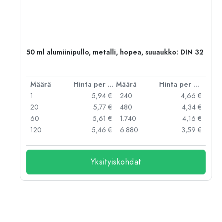
,
50 ml alumiinipullo, metalli, hopea, suuaukko: DIN 32
er kpl
Määrä
Hinta per kpl
Määrä
Hinta per kpl
 €
1
5,94 €
240
4,66 €
 €
20
5,77 €
480
4,34 €
 €
60
5,61 €
1.740
4,16 €
 €
120
5,46 €
6.880
3,59 €
Yksityiskohdat