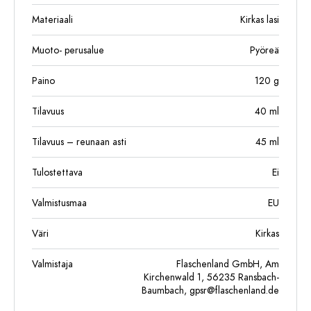
Materiaali
Kirkas lasi
Muoto- perusalue
Pyöreä
Paino
120
g
Tilavuus
40
ml
Tilavuus – reunaan asti
45
ml
Tulostettava
Ei
Valmistusmaa
EU
Väri
Kirkas
Valmistaja
Flaschenland GmbH, Am
Kirchenwald 1, 56235 Ransbach-
Baumbach,
gpsr@flaschenland.de