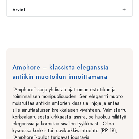
Arviot
Amphore – klassista eleganssia
antiikin muotoilun innoittamana
”Amphore”-sarja yhdistää ajattoman estetiikan ja
toiminnallisen monipuolisuuden. Sen elegantti muoto
muistuttaa antiikin amforien klassisia linjoja ja antaa
sille ainutlaatuisen kreikkalaisen vivahteen. Valmistettu
korkealaatuisesta kirkkaasta lasista, se huokuu hillittyä
eleganssia ja korostaa sisällön tyylikkäästi. Olipa
kyseessä korkki- tai ruuvikorkkivaihtoehto (PP 18),
”Amphore”-pullot tarjoavat joustavia