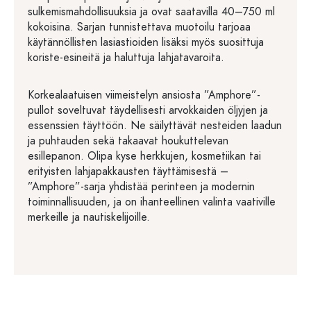
sulkemismahdollisuuksia ja ovat saatavilla 40–750 ml
kokoisina. Sarjan tunnistettava muotoilu tarjoaa
käytännöllisten lasiastioiden lisäksi myös suosittuja
koriste-esineitä ja haluttuja lahjatavaroita.
Korkealaatuisen viimeistelyn ansiosta ”Amphore”-
pullot soveltuvat täydellisesti arvokkaiden öljyjen ja
essenssien täyttöön. Ne säilyttävät nesteiden laadun
ja puhtauden sekä takaavat houkuttelevan
esillepanon. Olipa kyse herkkujen, kosmetiikan tai
erityisten lahjapakkausten täyttämisestä –
”Amphore”-sarja yhdistää perinteen ja modernin
toiminnallisuuden, ja on ihanteellinen valinta vaativille
merkeille ja nautiskelijoille.