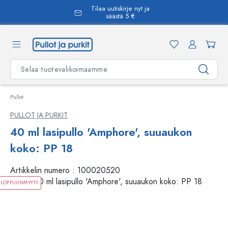
Tilaa uutiskirje nyt ja
äsisältöön
säästä 5 €
Pullot
PULLOT JA PURKIT
40 ml lasipullo 'Amphore', suuaukon
koko: PP 18
Artikkelin numero :
100020520
LOPPUUNMYYTY