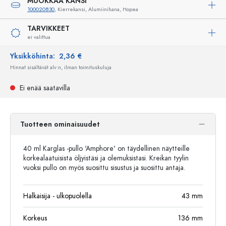
MUOKKAA KANSI
100020830
, Kierrekansi, Alumiinihana, Hopea
TARVIKKEET
ei valittua
Yksikköhinta:
2,36 €
Hinnat sisältävät alv:n, ilman toimituskuluja
Ei enää saatavilla
Tuotteen ominaisuudet
40 ml Karglas -pullo 'Amphore' on täydellinen näytteille
korkealaatuisista öljyistäsi ja olemuksistasi. Kreikan tyylin
vuoksi pullo on myös suosittu sisustus ja suosittu antaja.
Halkaisija - ulkopuolella
43
mm
Korkeus
136
mm