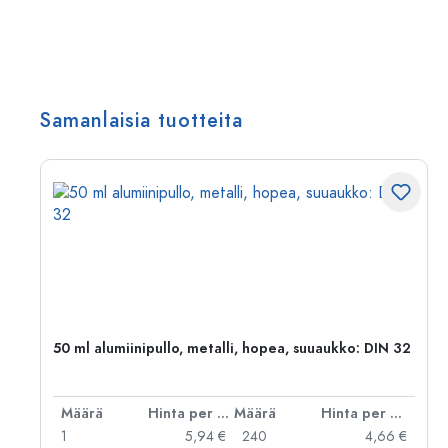
Samanlaisia tuotteita
,
50 ml alumiinipullo, metalli, hopea, suuaukko: DIN 32
er kpl
Määrä
Hinta per kpl
Määrä
Hinta per kpl
 €
1
5,94 €
240
4,66 €