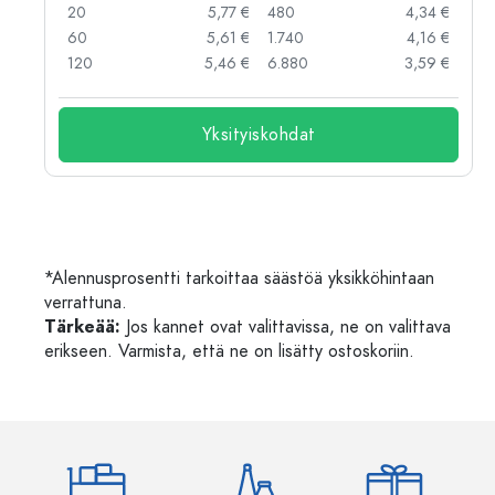
 €
20
5,77 €
480
4,34 €
 €
60
5,61 €
1.740
4,16 €
 €
120
5,46 €
6.880
3,59 €
Yksityiskohdat
*Alennusprosentti tarkoittaa säästöä yksikköhintaan
verrattuna.
Tärkeää:
Jos kannet ovat valittavissa, ne on valittava
erikseen. Varmista, että ne on lisätty ostoskoriin.