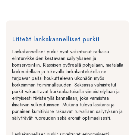
Litteät lankakannelliset purkit
Lankakannelliset purkit ovat vakiintunut ratkaisu
elintarvikkeiden kestävään säilytykseen ja
konservointiin. Klassisen pyöreällä pohjallaan, matalalla
korkeudellaan ja tukevalla lankakantelukolla ne
tarjoavat paitsi houkuttelevan ulkonäön myös
korkeimman toiminnallisuuden. Saksassa valmistetut
purkit vakuuttavat korkealaatuisella viimeistelyllään ja
erityisesti tiivistetyllä kannellaan, joka varmistaa
ilmatiiviin sulkeutumisen. Mukana tuleva lasikansi ja
punainen kumitiiviste takaavat turvallisen säilytyksen ja
säilyttävät tuoreuden sekä aromit optimaalisesti.
Lankakannelliset purkit soveltuvat erinomaisesti