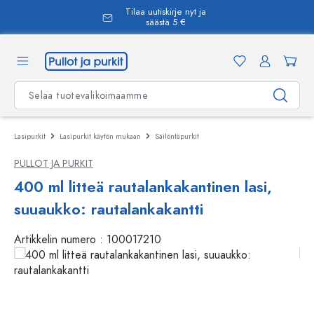
Tilaa uutiskirje nyt ja
äsisältöön
säästä 5 €
Lasipurkit
Lasipurkit käytön mukaan
Säilöntäpurkit
PULLOT JA PURKIT
400 ml litteä rautalankakantinen lasi,
suuaukko: rautalankakantti
Artikkelin numero :
100017210