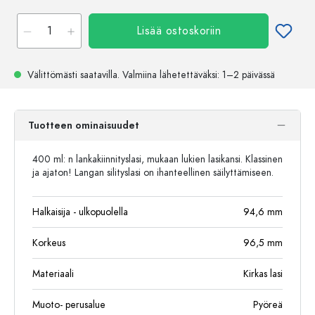
Lisää ostoskoriin
Välittömästi saatavilla.
Valmiina lähetettäväksi
: 1–2 päivässä
Tuotteen ominaisuudet
400 ml: n lankakiinnityslasi, mukaan lukien lasikansi. Klassinen
ja ajaton! Langan silityslasi on ihanteellinen säilyttämiseen.
Halkaisija - ulkopuolella
94,6
mm
Korkeus
96,5
mm
Materiaali
Kirkas lasi
Muoto- perusalue
Pyöreä