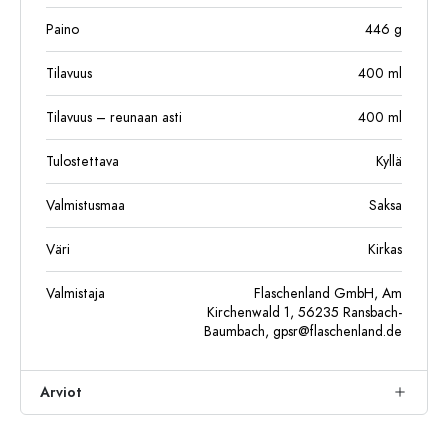
Paino
446
g
Tilavuus
400
ml
Tilavuus – reunaan asti
400
ml
Tulostettava
Kyllä
Valmistusmaa
Saksa
Väri
Kirkas
Valmistaja
Flaschenland GmbH, Am
Kirchenwald 1, 56235 Ransbach-
Baumbach,
gpsr@flaschenland.de
Arviot