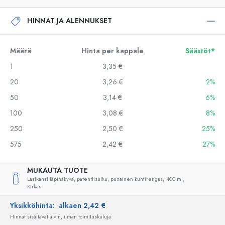
HINNAT JA ALENNUKSET
Määrä
Hinta per kappale
Säästöt*
1
3,35 €
20
3,26 €
2%
50
3,14 €
6%
100
3,08 €
8%
250
2,50 €
25%
575
2,42 €
27%
MUKAUTA TUOTE
Lasikansi läpinäkyvä, patenttisulku, punainen kumirengas,
400 ml,
Kirkas
Yksikköhinta:
alkaen 2,42 €
Hinnat sisältävät alv:n, ilman toimituskuluja