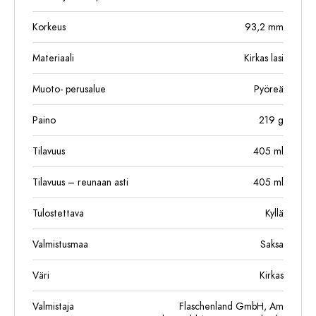
Korkeus
93,2
mm
Materiaali
Kirkas lasi
Muoto- perusalue
Pyöreä
Paino
219
g
Tilavuus
405
ml
Tilavuus – reunaan asti
405
ml
Tulostettava
Kyllä
Valmistusmaa
Saksa
Väri
Kirkas
Valmistaja
Flaschenland GmbH, Am