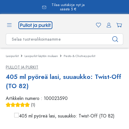
Tilaa uutiskirje nyt ja
äsisältöön
säästä 5 €
Lasipurkit
Lasipurkit käytön mukaan
Pesto- & Chutney-purkit
PULLOT JA PURKIT
405 ml pyöreä lasi, suuaukko: Twist-Off
(TO 82)
Artikkelin numero :
100023590
(1)
Keskimääräinen arvosana 5 5 tähdestä