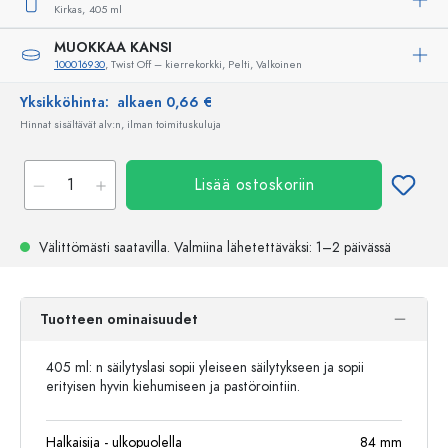
Kirkas,
405 ml
MUOKKAA KANSI
100016930
, Twist Off – kierrekorkki, Pelti, Valkoinen
Yksikköhinta:
alkaen 0,66 €
Hinnat sisältävät alv:n, ilman toimituskuluja
Lisää ostoskoriin
Välittömästi saatavilla.
Valmiina lähetettäväksi
: 1–2 päivässä
Tuotteen ominaisuudet
405 ml: n säilytyslasi sopii yleiseen säilytykseen ja sopii
erityisen hyvin kiehumiseen ja pastörointiin.
Halkaisija - ulkopuolella
84
mm