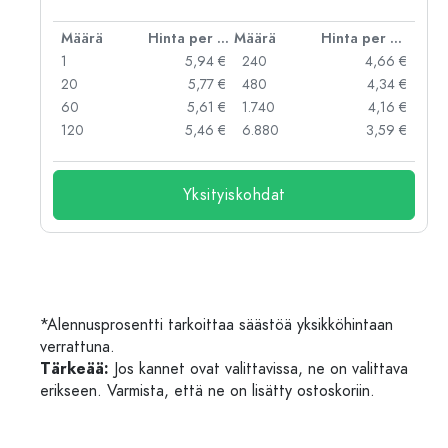
er kpl
Määrä
Hinta per kpl
Määrä
Hinta per kpl
 €
1
5,94 €
240
4,66 €
 €
20
5,77 €
480
4,34 €
 €
60
5,61 €
1.740
4,16 €
 €
120
5,46 €
6.880
3,59 €
Yksityiskohdat
*Alennusprosentti tarkoittaa säästöä yksikköhintaan
verrattuna.
Tärkeää:
Jos kannet ovat valittavissa, ne on valittava
erikseen. Varmista, että ne on lisätty ostoskoriin.