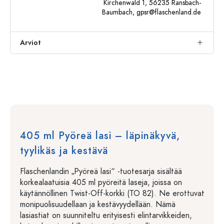
Kirchenwald 1, 56235 Ransbach-
Baumbach,
gpsr@flaschenland.de
Arviot
405 ml Pyöreä lasi – läpinäkyvä,
tyylikäs ja kestävä
Flaschenlandin „Pyöreä lasi“ -tuotesarja sisältää
korkealaatuisia 405 ml pyöreitä laseja, joissa on
käytännöllinen Twist-Off-korkki (TO 82). Ne erottuvat
monipuolisuudellaan ja kestävyydellään. Nämä
lasiastiat on suunniteltu erityisesti elintarvikkeiden,