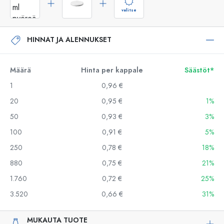
valitse
HINNAT JA ALENNUKSET
Määrä
Hinta per kappale
Säästöt*
1
0,96 €
20
0,95 €
1%
50
0,93 €
3%
100
0,91 €
5%
250
0,78 €
18%
880
0,75 €
21%
1.760
0,72 €
25%
3.520
0,66 €
31%
MUKAUTA TUOTE