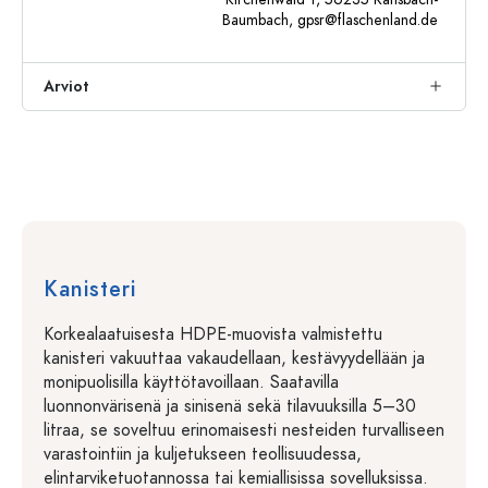
Baumbach,
gpsr@flaschenland.de
Arviot
Kanisteri
Korkealaatuisesta HDPE-muovista valmistettu
kanisteri vakuuttaa vakaudellaan, kestävyydellään ja
monipuolisilla käyttötavoillaan. Saatavilla
luonnonvärisenä ja sinisenä sekä tilavuuksilla 5–30
litraa, se soveltuu erinomaisesti nesteiden turvalliseen
varastointiin ja kuljetukseen teollisuudessa,
elintarviketuotannossa tai kemiallisissa sovelluksissa.