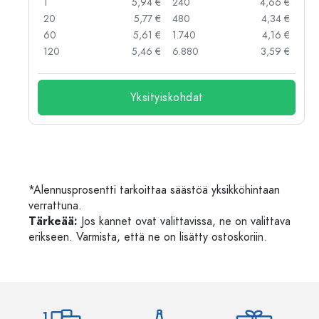
 €
1
5,94 €
240
4,66 €
 €
20
5,77 €
480
4,34 €
 €
60
5,61 €
1.740
4,16 €
 €
120
5,46 €
6.880
3,59 €
Yksityiskohdat
*Alennusprosentti tarkoittaa säästöä yksikköhintaan
verrattuna.
Tärkeää:
Jos kannet ovat valittavissa, ne on valittava
erikseen. Varmista, että ne on lisätty ostoskoriin.