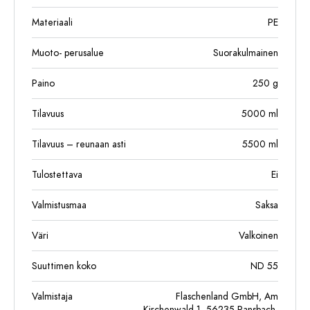
Materiaali
PE
Muoto- perusalue
Suorakulmainen
Paino
250
g
Tilavuus
5000
ml
Tilavuus – reunaan asti
5500
ml
Tulostettava
Ei
Valmistusmaa
Saksa
Väri
Valkoinen
Suuttimen koko
ND 55
Valmistaja
Flaschenland GmbH, Am
Kirchenwald 1, 56235 Ransbach-