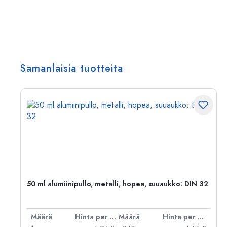
Samanlaisia tuotteita
,
50 ml alumiinipullo, metalli, hopea, suuaukko: DIN 32
er kpl
Määrä
Hinta per kpl
Määrä
Hinta per kpl