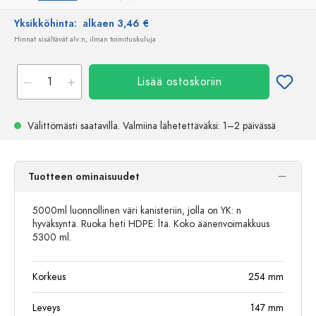
Yksikköhinta:
alkaen 3,46 €
Hinnat sisältävät alv:n, ilman toimituskuluja
Lisää ostoskoriin
Välittömästi saatavilla.
Valmiina lähetettäväksi
: 1–2 päivässä
Tuotteen ominaisuudet
5000ml luonnollinen väri kanisteriin, jolla on YK: n
hyväksyntä. Ruoka heti HDPE: ltä. Koko äänenvoimakkuus
5300 ml.
Korkeus
254
mm
Leveys
147
mm