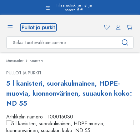
Tilaa uutiskirje nyt ja
äsisältöön
säästä 5 €
Muovisäiliöt
Kanisteri
PULLOT JA PURKIT
5 l kanisteri, suorakulmainen, HDPE-
muovia, luonnonvärinen, suuaukon koko:
ND 55
Artikkelin numero :
100015030