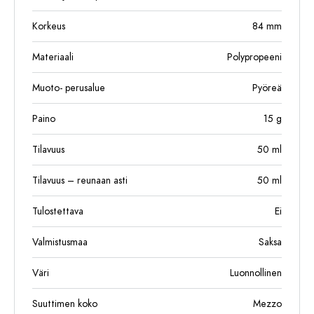
Korkeus
84
mm
Materiaali
Polypropeeni
Muoto- perusalue
Pyöreä
Paino
15
g
Tilavuus
50
ml
Tilavuus – reunaan asti
50
ml
Tulostettava
Ei
Valmistusmaa
Saksa
Väri
Luonnollinen
Suuttimen koko
Mezzo