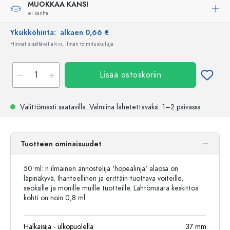
MUOKKAA KANSI
ei kantta
Yksikköhinta:
alkaen 0,66 €
Hinnat sisältävät alv:n, ilman toimituskuluja
Lisää ostoskoriin
Välittömästi saatavilla.
Valmiina lähetettäväksi
: 1–2 päivässä
Tuotteen ominaisuudet
50 ml: n ilmainen annostelija 'hopealinja' alaosa on
läpinäkyvä. Ihanteellinen ja erittäin tuottava voiteille,
seoksille ja monille muille tuotteille. Lähtömäärä keskittoa
kohti on noin 0,8 ml.
Halkaisija - ulkopuolella
37
mm