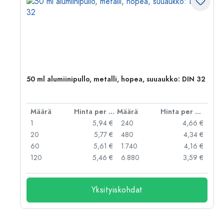
,
50 ml alumiinipullo, metalli, hopea, suuaukko: DIN 32
er kpl
Määrä
Hinta per kpl
Määrä
Hinta per kpl
 €
1
5,94 €
240
4,66 €
 €
20
5,77 €
480
4,34 €
 €
60
5,61 €
1.740
4,16 €
 €
120
5,46 €
6.880
3,59 €
Yksityiskohdat