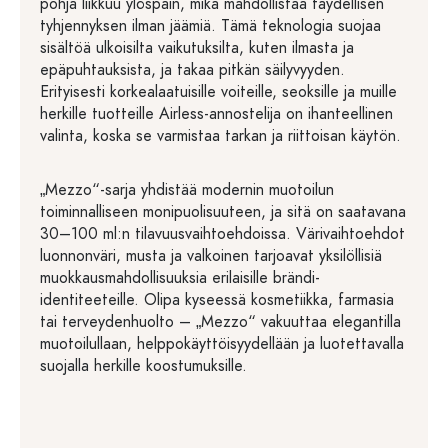
pohja liikkuu ylöspäin, mikä mahdollistaa täydellisen
tyhjennyksen ilman jäämiä. Tämä teknologia suojaa
sisältöä ulkoisilta vaikutuksilta, kuten ilmasta ja
epäpuhtauksista, ja takaa pitkän säilyvyyden.
Erityisesti korkealaatuisille voiteille, seoksille ja muille
herkille tuotteille Airless-annostelija on ihanteellinen
valinta, koska se varmistaa tarkan ja riittoisan käytön.
„Mezzo“-sarja yhdistää modernin muotoilun
toiminnalliseen monipuolisuuteen, ja sitä on saatavana
30–100 ml:n tilavuusvaihtoehdoissa. Värivaihtoehdot
luonnonväri, musta ja valkoinen tarjoavat yksilöllisiä
muokkausmahdollisuuksia erilaisille brändi-
identiteeteille. Olipa kyseessä kosmetiikka, farmasia
tai terveydenhuolto – „Mezzo“ vakuuttaa elegantilla
muotoilullaan, helppokäyttöisyydellään ja luotettavalla
suojalla herkille koostumuksille.