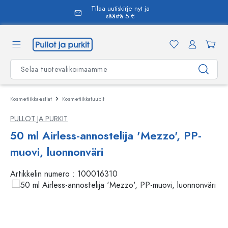
Tilaa uutiskirje nyt ja
äsisältöön
säästä 5 €
Kosmetiikka-astiat
Kosmetiikkatuubit
PULLOT JA PURKIT
50 ml Airless-annostelija 'Mezzo', PP-
muovi, luonnonväri
Artikkelin numero :
100016310