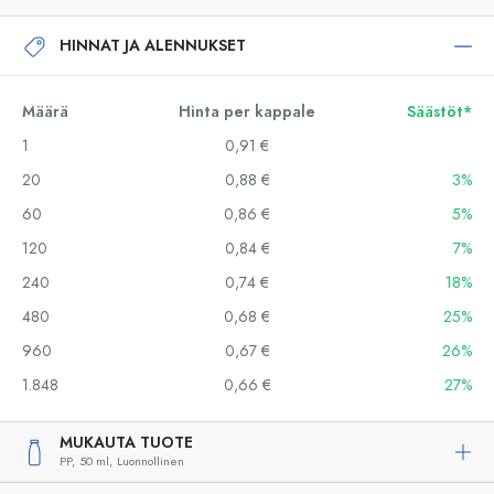
HINNAT JA ALENNUKSET
Määrä
Hinta per kappale
Säästöt*
1
0,91 €
20
0,88 €
3%
60
0,86 €
5%
120
0,84 €
7%
240
0,74 €
18%
480
0,68 €
25%
960
0,67 €
26%
1.848
0,66 €
27%
MUKAUTA TUOTE
PP,
50 ml,
Luonnollinen