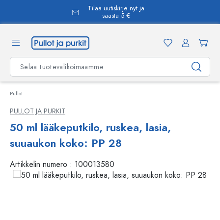
Tilaa uutiskirje nyt ja
äsisältöön
säästä 5 €
Pullot
PULLOT JA PURKIT
50 ml lääkeputkilo, ruskea, lasia,
suuaukon koko: PP 28
Artikkelin numero :
100013580