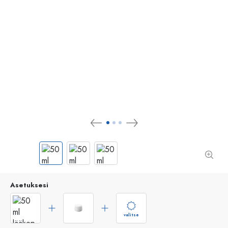
Asetuksesi
valitse