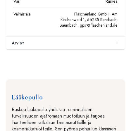
Väri
Ruskea
Valmistaja
Flaschenland GmbH, Am
Kirchenwald 1, 56235 Ransbach-
Baumbach,
gpsr@flaschenland.de
Arviot
Lääkepullo
Ruskea lääkepullo yhdistää toiminnallisen
turvallisuuden ajattomaan muotoiluun ja tarjoaa
ihanteellisen ratkaisun farmaseuttisille ja
kosmetiikkatuotteille. Sen pyöreä pohja luo klassisen