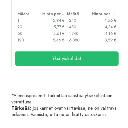
er kpl
Määrä
Hinta per kpl
Määrä
Hinta per kpl
 €
1
5,94 €
240
4,66 €
 €
20
5,77 €
480
4,34 €
 €
60
5,61 €
1.740
4,16 €
 €
120
5,46 €
6.880
3,59 €
Yksityiskohdat
*Alennusprosentti tarkoittaa säästöä yksikköhintaan
verrattuna.
Tärkeää:
Jos kannet ovat valittavissa, ne on valittava
erikseen. Varmista, että ne on lisätty ostoskoriin.