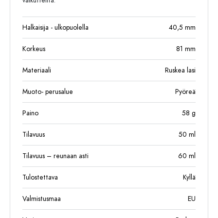
vaikutteilta.
Halkaisija - ulkopuolella
40,5
mm
Korkeus
81
mm
Materiaali
Ruskea lasi
Muoto- perusalue
Pyöreä
Paino
58
g
Tilavuus
50
ml
Tilavuus – reunaan asti
60
ml
Tulostettava
Kyllä
Valmistusmaa
EU