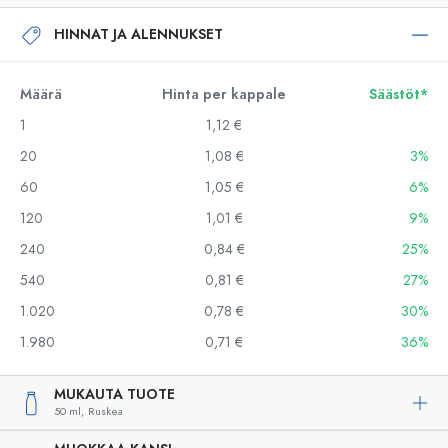
HINNAT JA ALENNUKSET
Määrä
Hinta per kappale
Säästöt*
1
1,12 €
20
1,08 €
3%
60
1,05 €
6%
120
1,01 €
9%
240
0,84 €
25%
540
0,81 €
27%
1.020
0,78 €
30%
1.980
0,71 €
36%
MUKAUTA TUOTE
50 ml,
Ruskea