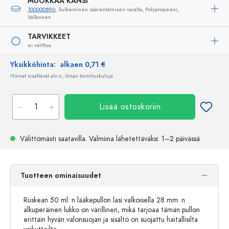
MUOKKAA KANSI
100000890
, Sulkeminen väärentämisen varalta, Polypropeeni,
Valkoinen
TARVIKKEET
ei valittua
Yksikköhinta:
alkaen 0,71 €
Hinnat sisältävät alv:n, ilman toimituskuluja
Lisää ostoskoriin
Välittömästi saatavilla.
Valmiina lähetettäväksi
: 1–2 päivässä
Tuotteen ominaisuudet
Ruskean 50 ml: n lääkepullon lasi valkoisella 28 mm: n
alkuperäinen lukko on värillinen, mikä tarjoaa tämän pullon
erittäin hyvän valonsuojan ja sisältö on suojattu haitallisilta