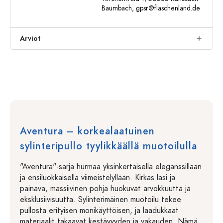
Baumbach,
gpsr@flaschenland.de
Arviot
Aventura – korkealaatuinen
sylinteripullo tyylikkäällä muotoilulla
"Aventura"-sarja hurmaa yksinkertaisella eleganssillaan
ja ensiluokkaisella viimeistelyllään. Kirkas lasi ja
painava, massiivinen pohja huokuvat arvokkuutta ja
eksklusiivisuutta. Sylinterimäinen muotoilu tekee
pullosta erityisen monikäyttöisen, ja laadukkaat
materiaalit takaavat kestävyyden ja vakauden. Nämä