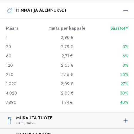
HINNAT JA ALENNUKSET
Määrä
Hinta per kappale
Säästöt*
1
2,90 €
20
2,79 €
3%
60
2,71 €
6%
120
2,65 €
8%
240
2,16 €
25%
1.020
2,09 €
27%
4.020
2,03 €
30%
7.890
1,74 €
40%
MUKAUTA TUOTE
50 ml,
Kirkas