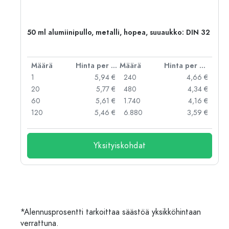
,
50 ml alumiinipullo, metalli, hopea, suuaukko: DIN 32
er kpl
Määrä
Hinta per kpl
Määrä
Hinta per kpl
 €
1
5,94 €
240
4,66 €
 €
20
5,77 €
480
4,34 €
 €
60
5,61 €
1.740
4,16 €
 €
120
5,46 €
6.880
3,59 €
Yksityiskohdat
*Alennusprosentti tarkoittaa säästöä yksikköhintaan
verrattuna.