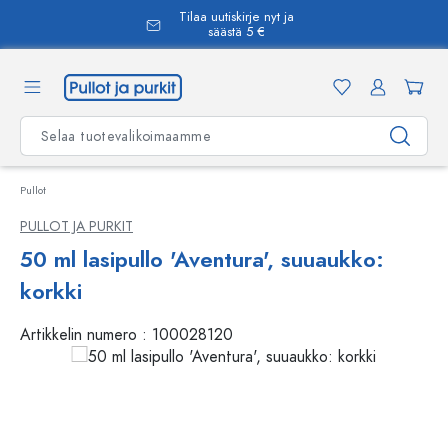
Tilaa uutiskirje nyt ja
äsisältöön
säästä 5 €
Pullot
PULLOT JA PURKIT
50 ml lasipullo 'Aventura', suuaukko:
korkki
Artikkelin numero :
100028120