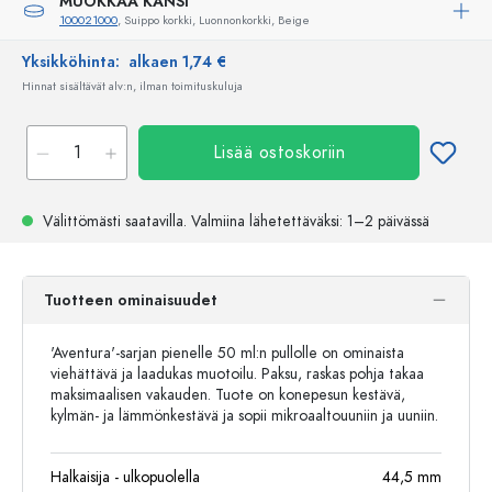
MUOKKAA KANSI
100021000
, Suippo korkki, Luonnonkorkki, Beige
Yksikköhinta:
alkaen 1,74 €
Hinnat sisältävät alv:n, ilman toimituskuluja
Lisää ostoskoriin
Välittömästi saatavilla.
Valmiina lähetettäväksi
: 1–2 päivässä
Tuotteen ominaisuudet
'Aventura'-sarjan pienelle 50 ml:n pullolle on ominaista
viehättävä ja laadukas muotoilu. Paksu, raskas pohja takaa
maksimaalisen vakauden. Tuote on konepesun kestävä,
kylmän- ja lämmönkestävä ja sopii mikroaaltouuniin ja uuniin.
Halkaisija - ulkopuolella
44,5
mm