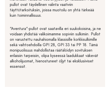
pullot ovat täydellinen valinta vaativiin
täyttötarkoituksiin, joissa muotoilu on yhtä tärkeää
kuin toiminnallisuus.
"Aventura"-pullot ovat saatavilla eri suukokoisina, ja ne
voidaan yhdistää valikoimamme sopiviin sulkimiin. Pullot
on varustettu nauhahiomalla klassisille korkkisulkimille
sekä vaihtoehdoilla GPI 28, GPI 33 tai PP 18. Tämä
monipuolisuus mahdollistaa räätälöidyn sovituksen
erilaisiin tarpeisiin, olipa kyseessä laadukkaat väkevät
alkoholijuomat, hienostuneet öljyt tai eksklusiiviset
essenssit.