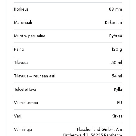
Korkeus
89
mm
Materiaali
Kirkas lasi
Muoto- perusalue
Pyöreä
Paino
120
g
Tilavuus
50
ml
Tilavuus – reunaan asti
54
ml
Tulostettava
Kyllä
Valmistusmaa
EU
Väri
Kirkas
Valmistaja
Flaschenland GmbH, Am
Kirchenwald 1, 56235 Ransbach-