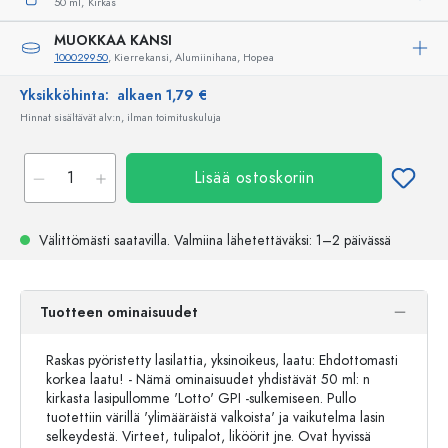
50 ml,
Kirkas
MUOKKAA KANSI
100029950
, Kierrekansi, Alumiinihana, Hopea
Yksikköhinta:
alkaen 1,79 €
Hinnat sisältävät alv:n, ilman toimituskuluja
Lisää ostoskoriin
Välittömästi saatavilla.
Valmiina lähetettäväksi
: 1–2 päivässä
Tuotteen ominaisuudet
Raskas pyöristetty lasilattia, yksinoikeus, laatu: Ehdottomasti
korkea laatu! - Nämä ominaisuudet yhdistävät 50 ml: n
kirkasta lasipullomme 'Lotto' GPI -sulkemiseen. Pullo
tuotettiin värillä 'ylimääräistä valkoista' ja vaikutelma lasin
selkeydestä. Virteet, tulipalot, liköörit jne. Ovat hyvissä