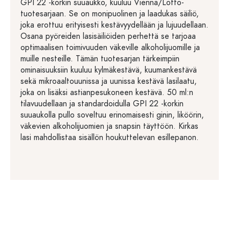
GPI 22 -korkin suuaukko, kuuluu Vienna/Lotto-
tuotesarjaan. Se on monipuolinen ja laadukas säiliö,
joka erottuu erityisesti kestävyydellään ja lujuudellaan.
Osana pyöreiden lasisäiliöiden perhettä se tarjoaa
optimaalisen toimivuuden väkeville alkoholijuomille ja
muille nesteille. Tämän tuotesarjan tärkeimpiin
ominaisuuksiin kuuluu kylmäkestävä, kuumankestävä
sekä mikroaaltouunissa ja uunissa kestävä lasilaatu,
joka on lisäksi astianpesukoneen kestävä. 50 ml:n
tilavuudellaan ja standardoidulla GPI 22 -korkin
suuaukolla pullo soveltuu erinomaisesti ginin, liköörin,
väkevien alkoholijuomien ja snapsin täyttöön. Kirkas
lasi mahdollistaa sisällön houkuttelevan esillepanon.