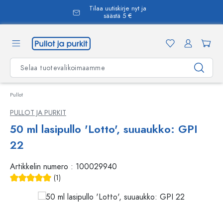
Tilaa uutiskirje nyt ja
äsisältöön
säästä 5 €
Pullot
PULLOT JA PURKIT
50 ml lasipullo 'Lotto', suuaukko: GPI
22
Artikkelin numero :
100029940
(1)
Keskimääräinen arvosana 5 5 tähdestä