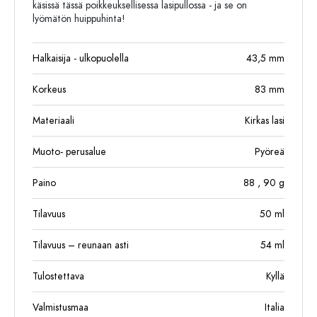
käsissä tässä poikkeuksellisessa lasipullossa - ja se on
lyömätön huippuhinta!
Halkaisija - ulkopuolella
43,5
mm
Korkeus
83
mm
Materiaali
Kirkas lasi
Muoto- perusalue
Pyöreä
Paino
88
, 90
g
Tilavuus
50
ml
Tilavuus – reunaan asti
54
ml
Tulostettava
Kyllä
Valmistusmaa
Italia