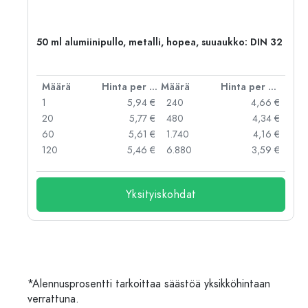
,
50 ml alumiinipullo, metalli, hopea, suuaukko: DIN 32
er kpl
Määrä
Hinta per kpl
Määrä
Hinta per kpl
 €
1
5,94 €
240
4,66 €
 €
20
5,77 €
480
4,34 €
 €
60
5,61 €
1.740
4,16 €
 €
120
5,46 €
6.880
3,59 €
Yksityiskohdat
*Alennusprosentti tarkoittaa säästöä yksikköhintaan
verrattuna.