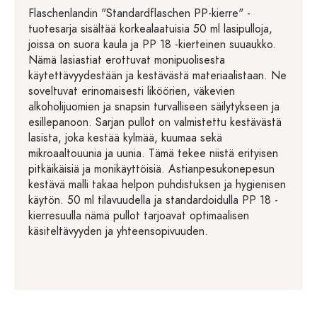
Flaschenlandin "Standardflaschen PP-kierre" -
tuotesarja sisältää korkealaatuisia 50 ml lasipulloja,
joissa on suora kaula ja PP 18 -kierteinen suuaukko.
Nämä lasiastiat erottuvat monipuolisesta
käytettävyydestään ja kestävästä materiaalistaan. Ne
soveltuvat erinomaisesti liköörien, väkevien
alkoholijuomien ja snapsin turvalliseen säilytykseen ja
esillepanoon. Sarjan pullot on valmistettu kestävästä
lasista, joka kestää kylmää, kuumaa sekä
mikroaaltouunia ja uunia. Tämä tekee niistä erityisen
pitkäikäisiä ja monikäyttöisiä. Astianpesukonepesun
kestävä malli takaa helpon puhdistuksen ja hygienisen
käytön. 50 ml tilavuudella ja standardoidulla PP 18 -
kierresuulla nämä pullot tarjoavat optimaalisen
käsiteltävyyden ja yhteensopivuuden.