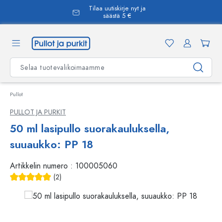
Tilaa uutiskirje nyt ja
äsisältöön
säästä 5 €
Pullot
PULLOT JA PURKIT
50 ml lasipullo suorakauluksella,
suuaukko: PP 18
Artikkelin numero :
100005060
(2)
Keskimääräinen arvosana 5 5 tähdestä