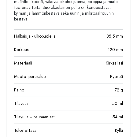
määrille likööriä, väkeviä alkoholijuomia, siirappia ja muita
tuotenäytteitä. Suorakaulainen pullo on konepestävä,
kylmän ja lämmönkestävä sekä uunin ja mikroaaltouunin
kestävä.
Halkaisija - ulkopuolella
35,5
mm
Korkeus
120
mm
Materiaali
Kirkas lasi
Muoto- perusalue
Pyöreä
Paino
72
g
Tilavuus
50
ml
Tilavuus – reunaan asti
54
ml
Tulostettava
Kyllä