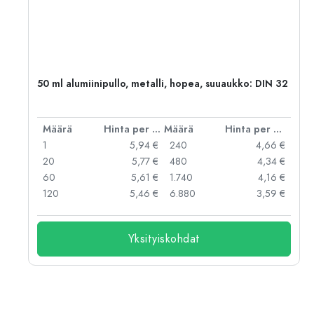
,
50 ml alumiinipullo, metalli, hopea, suuaukko: DIN 32
er kpl
Määrä
Hinta per kpl
Määrä
Hinta per kpl
 €
1
5,94 €
240
4,66 €
 €
20
5,77 €
480
4,34 €
 €
60
5,61 €
1.740
4,16 €
 €
120
5,46 €
6.880
3,59 €
Yksityiskohdat