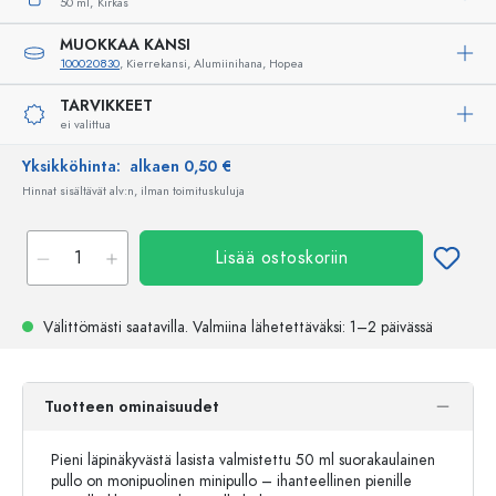
50 ml,
Kirkas
MUOKKAA KANSI
100020830
, Kierrekansi, Alumiinihana, Hopea
TARVIKKEET
ei valittua
Yksikköhinta:
alkaen 0,50 €
Hinnat sisältävät alv:n, ilman toimituskuluja
Lisää ostoskoriin
Välittömästi saatavilla.
Valmiina lähetettäväksi
: 1–2 päivässä
Tuotteen ominaisuudet
Pieni läpinäkyvästä lasista valmistettu 50 ml suorakaulainen
pullo on monipuolinen minipullo – ihanteellinen pienille