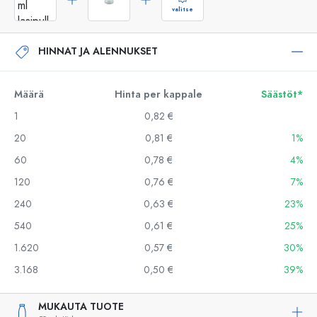
valitse
HINNAT JA ALENNUKSET
Määrä
Hinta per kappale
Säästöt*
1
0,82 €
20
0,81 €
1%
60
0,78 €
4%
120
0,76 €
7%
240
0,63 €
23%
540
0,61 €
25%
1.620
0,57 €
30%
3.168
0,50 €
39%
MUKAUTA TUOTE