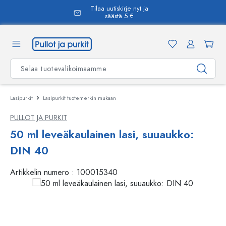
Tilaa uutiskirje nyt ja
äsisältöön
säästä 5 €
Lasipurkit
Lasipurkit tuotemerkin mukaan
PULLOT JA PURKIT
50 ml leveäkaulainen lasi, suuaukko:
DIN 40
Artikkelin numero :
100015340