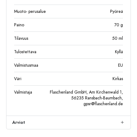
Muoto- perusalue
Pyöreä
Paino
70
g
Tilavuus
50
ml
Tulostettava
Kyllä
Valmistusmaa
EU
Väri
Kirkas
Valmistaja
Flaschenland GmbH, Am Kirchenwald 1,
56235 Ransbach-Baumbach,
gpsr@flaschenland.de
Arviot