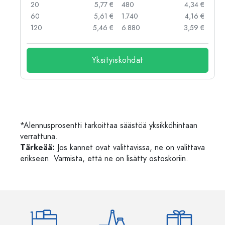
 €
20
5,77 €
480
4,34 €
 €
60
5,61 €
1.740
4,16 €
 €
120
5,46 €
6.880
3,59 €
Yksityiskohdat
*Alennusprosentti tarkoittaa säästöä yksikköhintaan
verrattuna.
Tärkeää:
Jos kannet ovat valittavissa, ne on valittava
erikseen. Varmista, että ne on lisätty ostoskoriin.