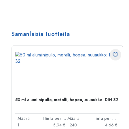
Samanlaisia tuotteita
,
50 ml alumiinipullo, metalli, hopea, suuaukko: DIN 32
er kpl
Määrä
Hinta per kpl
Määrä
Hinta per kpl
 €
1
5,94 €
240
4,66 €