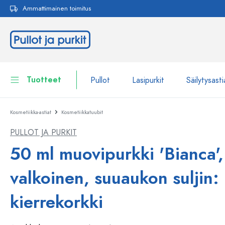
Ammattimainen toimitus
akuun
Siirry päänavigointiin
Tuotteet
Pullot
Lasipurkit
Säilytysasti
Kosmetiikka-astiat
Kosmetiikkatuubit
Pullot
Näytä kaikki Pullot
PULLOT JA PURKIT
Lasipurkit
Pullot tuotemerkin mukaan
50 ml muovipurkki 'Bianca',
WECK-Lasipullot
Säilytysastiat
valkoinen, suuaukon suljin:
Astiat
Pullot toiminnon mukaan
kierrekorkki
Pipettipullot
Kosmetiikka-astiat
Patenttikorkkipullot