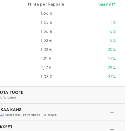
Hinta per kappale
Säästöt*
1,66 €
1,63 €
1%
1,56 €
6%
1,52 €
8%
1,32 €
20%
1,21 €
27%
1,17 €
29%
1,03 €
37%
UTA TUOTE
l,
Valkoinen
KAA KANSI
240
, Kierrekansi, Polypropeeni, Valkoinen
IKKEET
Esimerkillinen edustus