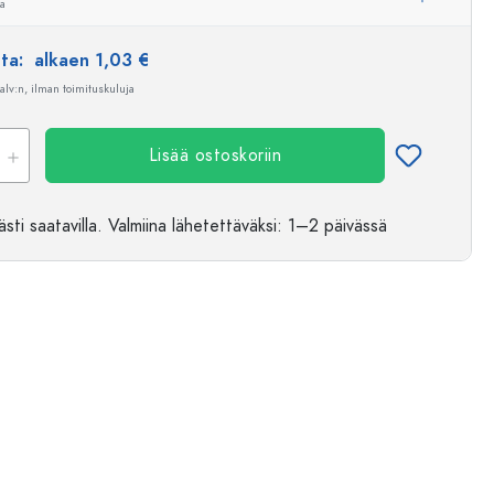
ua
nta:
alkaen 1,03 €
 alv:n, ilman toimituskuluja
Lisää ostoskoriin
sti saatavilla.
Valmiina lähetettäväksi
: 1–2 päivässä