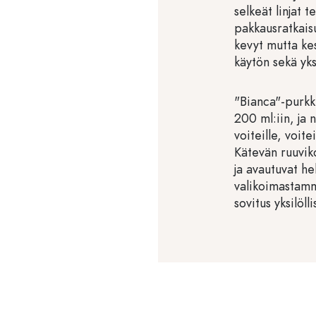
selkeät linjat 
pakkausratkaisu
kevyt mutta ke
käytön sekä yks
"Bianca"-purkke
200 ml:iin, ja 
voiteille, voite
Kätevän ruuviko
ja avautuvat he
valikoimastamm
sovitus yksilölli