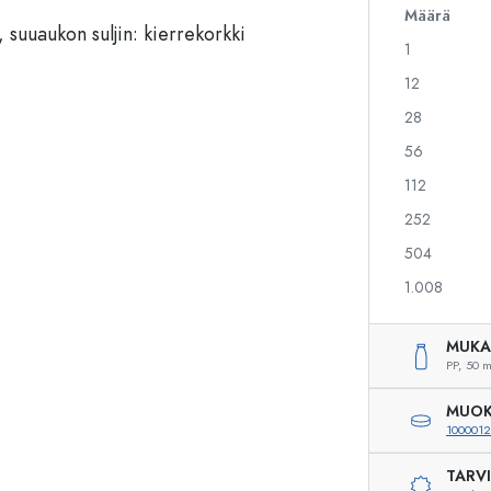
Määrä
1
Alkoholipullot
Puristuspullot
12
Likööripullot
Säilytyspullot
28
Mehupullot
Kuviopainetut pullot
56
Parfyymipullot
Ginipullot
Kynsilakkapullot
Joulupullot
112
Minipullot
Koristeelliset pullot
252
504
1.008
Erikoismuotoiset pullot
Sylinteripullot
Pyöreäkauluspullot
Käymisastiat
MUKA
Taskumatit
PP,
50 m
Leveäkaulaiset pullot
MUOK
100001
TARV
Keraamiset pullot