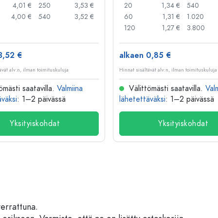
4,01 €
250
3,53 €
20
1,34 €
540
4,00 €
540
3,52 €
60
1,31 €
1.020
120
1,27 €
3.800
3,52 €
alkaen 0,85 €
ävät alv:n, ilman toimituskuluja
Hinnat sisältävät alv:n, ilman toimituskuluja
ömästi saatavilla.
Valmiina
Välittömästi saatavilla.
Val
äväksi
: 1–2 päivässä
lähetettäväksi
: 1–2 päivässä
Yksityiskohdat
Yksityiskohdat
verrattuna.