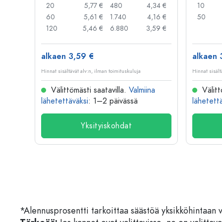
,95 €
20
5,77 €
480
4,34 €
10
,91 €
60
5,61 €
1.740
4,16 €
50
,79 €
120
5,46 €
6.880
3,59 €
alkaen 3,59 €
alkaen 
Hinnat sisältävät alv:n, ilman toimituskuluja
Hinnat sisält
na
Välittömästi saatavilla.
Valmiina
Välitt
lähetettäväksi
: 1–2 päivässä
lähetett
Yksityiskohdat
*Alennusprosentti tarkoittaa säästöä yksikköhintaan 