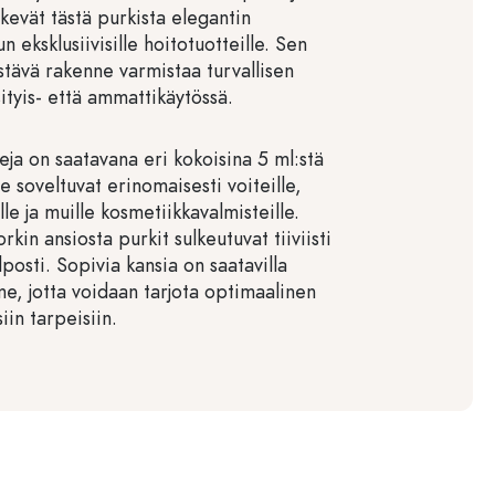
tekevät tästä purkista elegantin
n eksklusiivisille hoitotuotteille. Sen
stävä rakenne varmistaa turvallisen
ityis- että ammattikäytössä.
ja on saatavana eri kokoisina 5 ml:stä
ne soveltuvat erinomaisesti voiteille,
ille ja muille kosmetiikkavalmisteille.
rkin ansiosta purkit sulkeutuvat tiiviisti
lposti. Sopivia kansia on saatavilla
e, jotta voidaan tarjota optimaalinen
siin tarpeisiin.