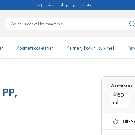
Tilaa uutiskirje nyt ja säästä 5 €
at
Kosmetiikka-astiat
Kannet, korkit, sulkimet
Tar
Yli 2500 tuot
Asetuksesi
 PP,
Estal-Lasipullot
HINN
Pumppupullot
Airless-pumppupullot
Spraypullot
Roll-on-pullot