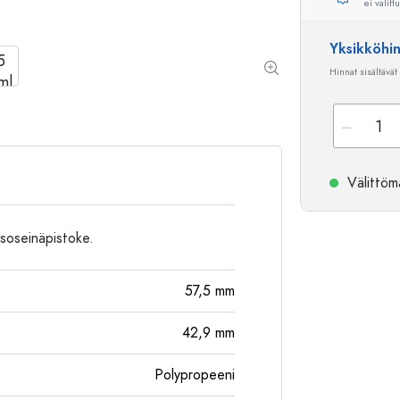
ei valitt
Alumiinipullot
Yksikköhi
Hinnat sisältävät
Välittömä
soseinäpistoke.
57,5
mm
42,9
mm
Polypropeeni