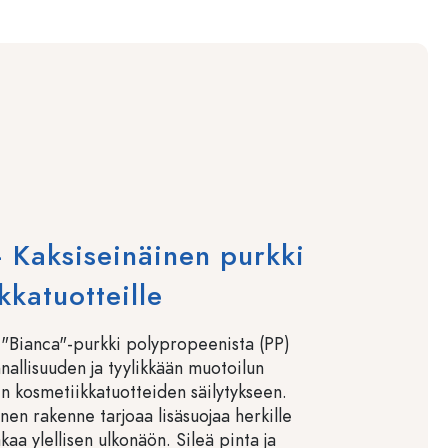
 Kaksiseinäinen purkki
kkatuotteille
 "Bianca"-purkki polypropeenista (PP)
nallisuuden ja tyylikkään muotoilun
en kosmetiikkatuotteiden säilytykseen.
nen rakenne tarjoaa lisäsuojaa herkille
akaa ylellisen ulkonäön. Sileä pinta ja