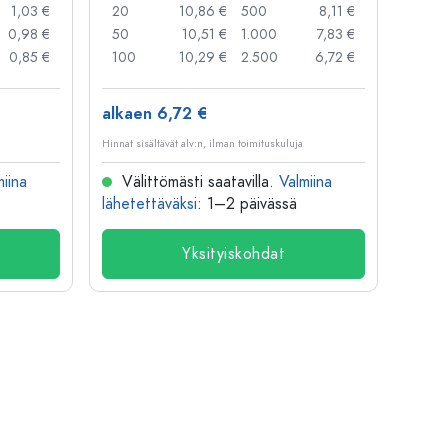
1,03 €
20
10,86 €
500
8,11 €
24
0,98 €
50
10,51 €
1.000
7,83 €
72
0,85 €
100
10,29 €
2.500
6,72 €
120
alkaen 6,72 €
alkae
Hinnat sisältävät alv:n, ilman toimituskuluja
Hinnat si
miina
Välittömästi saatavilla.
Valmiina
Väl
lähetettäväksi
: 1–2 päivässä
lähete
Yksityiskohdat