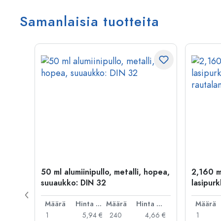
Samanlaisia tuotteita
50 ml alumiinipullo, metalli, hopea,
2,160 m
suuaukko: DIN 32
lasipurk
rautalan
Hinta per kpl
Määrä
Hinta per kpl
Määrä
Hinta per kpl
Määrä
,99 €
1
5,94 €
240
4,66 €
1