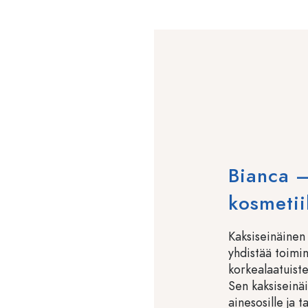
Bianca –
kosmetii
Kaksiseinäinen
yhdistää toimin
korkealaatuist
Sen kaksiseinäi
ainesosille ja t