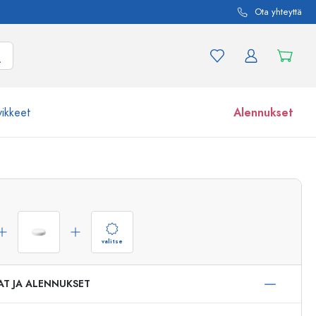
Ota yhteyttä
vikkeet
Alennukset
etta ja tuotevariaatiota
Lasipurkit
Tutustu nyt
Osta nyt
valitse
AT JA ALENNUKSET