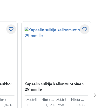
uaukko:
Kapselin sulkija kellonmuotoinen
500 m
29 mm:lle
Carré
suua
Hinta per kpl
Määrä
Hinta per kpl
Määrä
Hinta per kpl
Mää
1,06 €
1
11,19 €
250
8,40 €
1