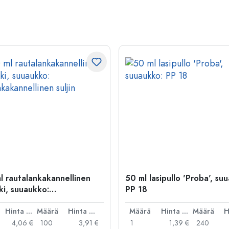
l rautalankakannellinen
50 ml lasipullo 'Proba', su
ki, suuaukko:
PP 18
kakannellinen suljin
Hinta per kpl
Määrä
Hinta per kpl
Määrä
Hinta per kpl
Määrä
4,06 €
100
3,91 €
1
1,39 €
240