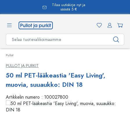
Tilaa uutiskirje nyt ja
äsisältöön
säästä 5 €
Pullot
PULLOT JA PURKIT
50 ml PET-lääkeastia 'Easy Living',
muovia, suuaukko: DIN 18
Artikkelin numero :
100027800