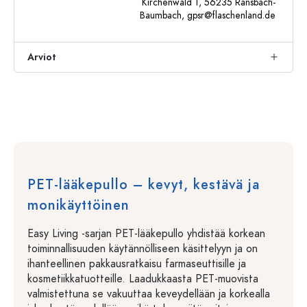
Kirchenwald 1, 56235 Ransbach-
Baumbach,
gpsr@flaschenland.de
Arviot
PET-lääkepullo – kevyt, kestävä ja
monikäyttöinen
Easy Living -sarjan PET-lääkepullo yhdistää korkean
toiminnallisuuden käytännölliseen käsittelyyn ja on
ihanteellinen pakkausratkaisu farmaseuttisille ja
kosmetiikkatuotteille. Laadukkaasta PET-muovista
valmistettuna se vakuuttaa keveydellään ja korkealla