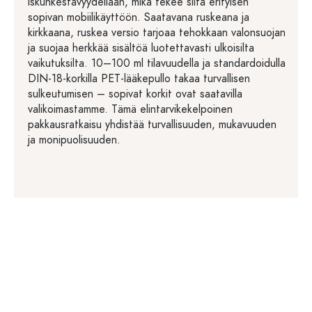
iskunkestävyydellään, mikä tekee siitä erityisen
sopivan mobiilikäyttöön. Saatavana ruskeana ja
kirkkaana, ruskea versio tarjoaa tehokkaan valonsuojan
ja suojaa herkkää sisältöä luotettavasti ulkoisilta
vaikutuksilta. 10–100 ml tilavuudella ja standardoidulla
DIN-18-korkilla PET-lääkepullo takaa turvallisen
sulkeutumisen – sopivat korkit ovat saatavilla
valikoimastamme. Tämä elintarvikekelpoinen
pakkausratkaisu yhdistää turvallisuuden, mukavuuden
ja monipuolisuuden.