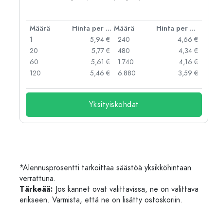
er kpl
Määrä
Hinta per kpl
Määrä
Hinta per kpl
 €
1
5,94 €
240
4,66 €
 €
20
5,77 €
480
4,34 €
 €
60
5,61 €
1.740
4,16 €
 €
120
5,46 €
6.880
3,59 €
Yksityiskohdat
*Alennusprosentti tarkoittaa säästöä yksikköhintaan
verrattuna.
Tärkeää:
Jos kannet ovat valittavissa, ne on valittava
erikseen. Varmista, että ne on lisätty ostoskoriin.