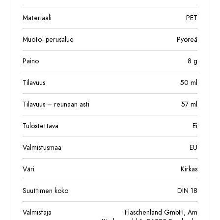
Materiaali
PET
Muoto- perusalue
Pyöreä
Paino
8
g
Tilavuus
50
ml
Tilavuus – reunaan asti
57
ml
Tulostettava
Ei
Valmistusmaa
EU
Väri
Kirkas
Suuttimen koko
DIN 18
Valmistaja
Flaschenland GmbH, Am