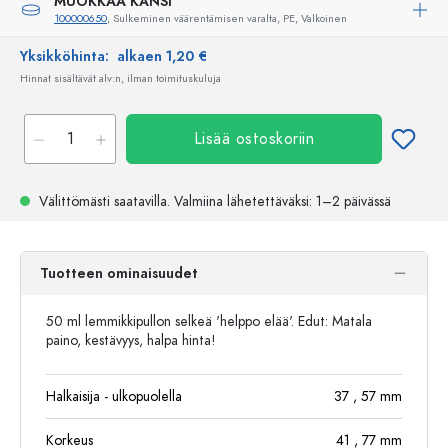
MUOKKAA KANSI
100000650
, Sulkeminen väärentämisen varalta, PE, Valkoinen
Yksikköhinta:
alkaen 1,20 €
Hinnat sisältävät alv:n, ilman toimituskuluja
Lisää ostoskoriin
Välittömästi saatavilla.
Valmiina lähetettäväksi
: 1–2 päivässä
Tuotteen ominaisuudet
50 ml lemmikkipullon selkeä 'helppo elää'. Edut: Matala
paino, kestävyys, halpa hinta!
Halkaisija - ulkopuolella
37
, 57
mm
Korkeus
41
, 77
mm