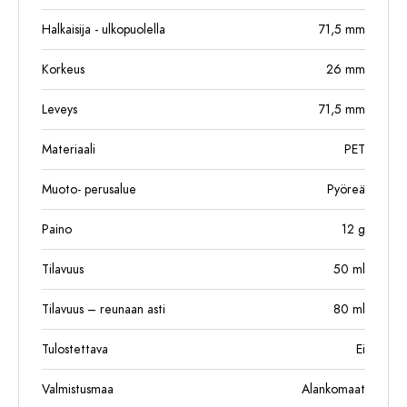
Halkaisija - ulkopuolella
71,5
mm
Korkeus
26
mm
Leveys
71,5
mm
Materiaali
PET
Muoto- perusalue
Pyöreä
Paino
12
g
Tilavuus
50
ml
Tilavuus – reunaan asti
80
ml
Tulostettava
Ei
Valmistusmaa
Alankomaat