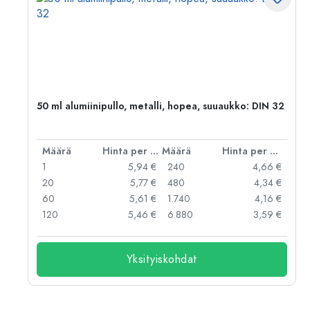
,
50 ml alumiinipullo, metalli, hopea, suuaukko: DIN 32
er kpl
Määrä
Hinta per kpl
Määrä
Hinta per kpl
 €
1
5,94 €
240
4,66 €
 €
20
5,77 €
480
4,34 €
 €
60
5,61 €
1.740
4,16 €
 €
120
5,46 €
6.880
3,59 €
Yksityiskohdat