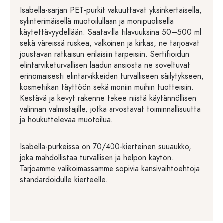
Isabella-sarjan PET-purkit vakuuttavat yksinkertaisella,
sylinterimäisellä muotoilullaan ja monipuolisella
käytettävyydellään. Saatavilla tilavuuksina 50–500 ml
sekä väreissä ruskea, valkoinen ja kirkas, ne tarjoavat
joustavan ratkaisun erilaisiin tarpeisiin. Sertifioidun
elintarviketurvallisen laadun ansiosta ne soveltuvat
erinomaisesti elintarvikkeiden turvalliseen säilytykseen,
kosmetiikan täyttöön sekä moniin muihin tuotteisiin.
Kestävä ja kevyt rakenne tekee niistä käytännöllisen
valinnan valmistajille, jotka arvostavat toiminnallisuutta
ja houkuttelevaa muotoilua.
Isabella-purkeissa on 70/400-kierteinen suuaukko,
joka mahdollistaa turvallisen ja helpon käytön.
Tarjoamme valikoimassamme sopivia kansivaihtoehtoja
standardoidulle kierteelle.