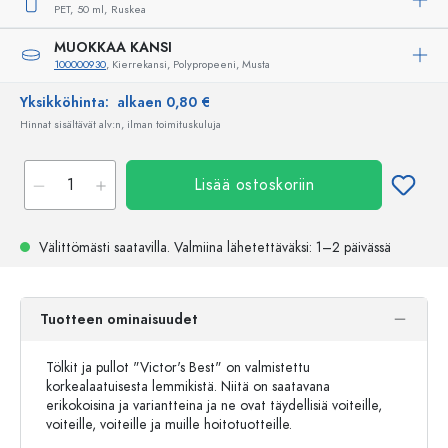
PET,
50 ml,
Ruskea
MUOKKAA KANSI
100000930
, Kierrekansi, Polypropeeni, Musta
Yksikköhinta:
alkaen 0,80 €
Hinnat sisältävät alv:n, ilman toimituskuluja
Lisää ostoskoriin
Välittömästi saatavilla.
Valmiina lähetettäväksi
: 1–2 päivässä
Tuotteen ominaisuudet
Tölkit ja pullot "Victor's Best" on valmistettu
korkealaatuisesta lemmikistä. Niitä on saatavana
erikokoisina ja variantteina ja ne ovat täydellisiä voiteille,
voiteille, voiteille ja muille hoitotuotteille.