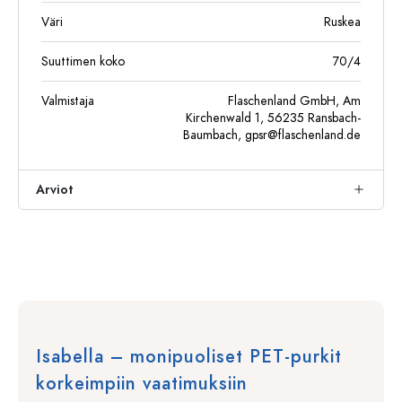
Väri
Ruskea
Suuttimen koko
70/4
Valmistaja
Flaschenland GmbH, Am
Kirchenwald 1, 56235 Ransbach-
Baumbach,
gpsr@flaschenland.de
Arviot
Isabella – monipuoliset PET-purkit
korkeimpiin vaatimuksiin