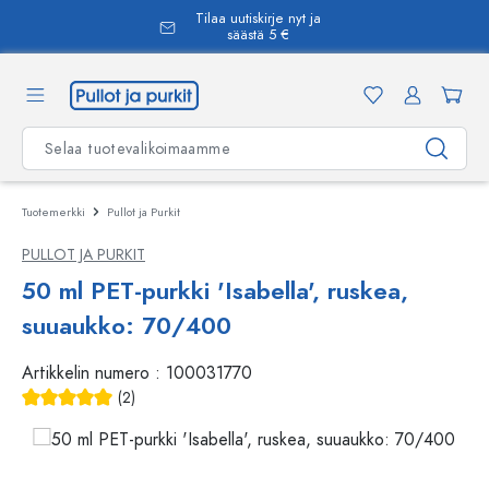
Tilaa uutiskirje nyt ja
äsisältöön
säästä 5 €
Tuotemerkki
Pullot ja Purkit
PULLOT JA PURKIT
50 ml PET-purkki 'Isabella', ruskea,
suuaukko: 70/400
Artikkelin numero :
100031770
(2)
Keskimääräinen arvosana 5 5 tähdestä